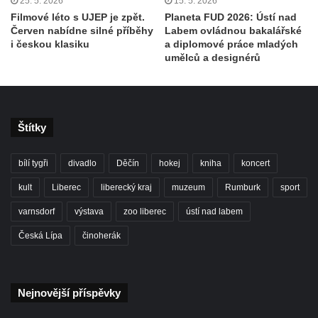
25. 5. 2026
15. 5. 2026
Filmové léto s UJEP je zpět.
Planeta FUD 2026: Ústí nad
Červen nabídne silné příběhy
Labem ovládnou bakalářské
i českou klasiku
a diplomové práce mladých
umělců a designérů
Štítky
bílí tygři
divadlo
Děčín
hokej
kniha
koncert
kult
Liberec
liberecký kraj
muzeum
Rumburk
sport
varnsdorf
výstava
zoo liberec
ústí nad labem
Česká Lípa
činoherák
Nejnovější příspěvky