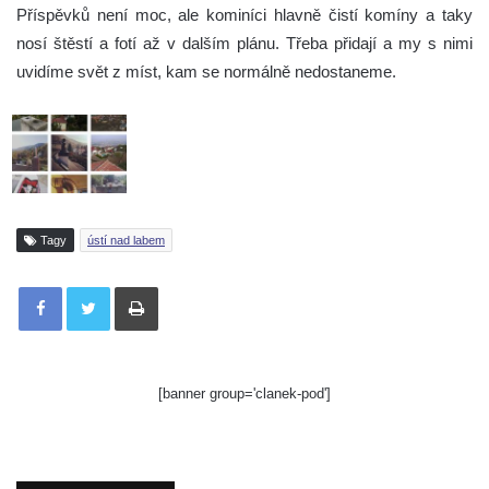
Příspěvků není moc, ale kominíci hlavně čistí komíny a taky
nosí štěstí a fotí až v dalším plánu. Třeba přidají a my s nimi
uvidíme svět z míst, kam se normálně nedostaneme.
Tagy
ústí nad labem
Tisknout
[banner group='clanek-pod']