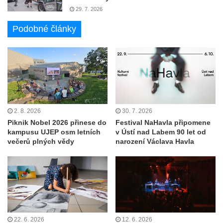
29. 7. 2026
Podobné články
2. 8. 2026
30. 7. 2026
Piknik Nobel 2026 přinese do
Festival NaHavla připomene
kampusu UJEP osm letních
v Ústí nad Labem 90 let od
večerů plných vědy
narození Václava Havla
22. 6. 2026
12. 6. 2026