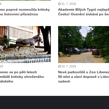
26
31. 7. 2026
rec poprvé rozmnožila kriticky
Akademie Bílých Tygrů nejlepš
u listovnici přízračnou
Česku! Ocenění získává po šes
026
24. 7. 2026
berec se po pěti letech
Nové parkoviště u Zoo Libere
 mládě kriticky ohroženého
50 míst a uleví dopravě v Lid
málského
sadech