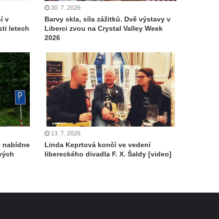
30. 7. 2026
í v
Barvy skla, síla zážitků. Dvě výstavy v
ti letech
Liberci zvou na Crystal Valley Week
2026
13. 7. 2026
c nabídne
Linda Keprtová končí ve vedení
ových
libereckého divadla F. X. Šaldy [video]