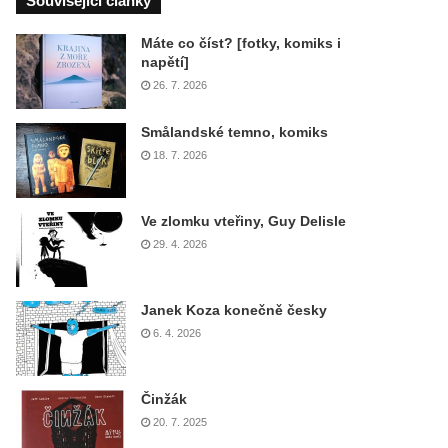
Související články
Máte co číst? [fotky, komiks i
napětí]
26. 7. 2026
Smålandské temno, komiks
18. 7. 2026
Ve zlomku vteřiny, Guy Delisle
29. 4. 2026
Janek Koza konečně česky
6. 4. 2026
Činžák
20. 7. 2025