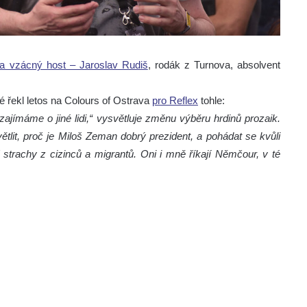
ý a vzácný host – Jaroslav Rudiš
, rodák z Turnova, absolvent
 řekl letos na Colours of Ostrava
pro Reflex
tohle:
ezajímáme o jiné lidi,“ vysvětluje změnu výběru hrdinů prozaik.
tlit, proč je Miloš Zeman dobrý prezident, a pohádat se kvůli
trachy z cizinců a migrantů. Oni i mně říkají Němčour, v té