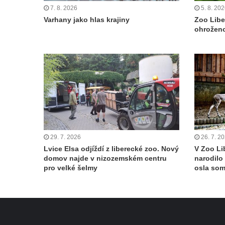
7. 8. 2026
5. 8. 20
Varhany jako hlas krajiny
Zoo Libe
ohroženo
29. 7. 2026
26. 7. 2
Lvice Elsa odjíždí z liberecké zoo. Nový
V Zoo Li
domov najde v nizozemském centru
narodilo
pro velké šelmy
osla so