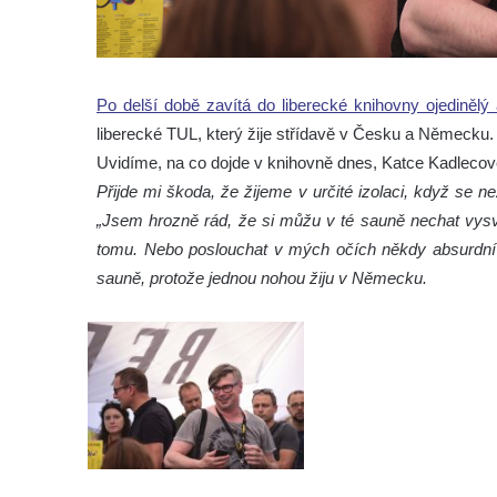
Po delší době zavítá do liberecké knihovny ojediněl
liberecké TUL, který žije střídavě v Česku a Německu.
Uvidíme, na co dojde v knihovně dnes, Katce Kadlecové
Přijde mi škoda, že žijeme v určité izolaci, když se n
„Jsem hrozně rád, že si můžu v té sauně nechat vysvě
tomu. Nebo poslouchat v mých očích někdy absurdní s
sauně, protože jednou nohou žiju v Německu.