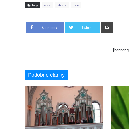
Tagy
kniha
Liberec
rudiš
Tisknout
Facebook
Twitter
[banner g
Podobné články