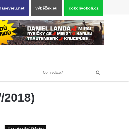
naseveru.net
výběžek.eu
cokolivokoli.cz
//2018)