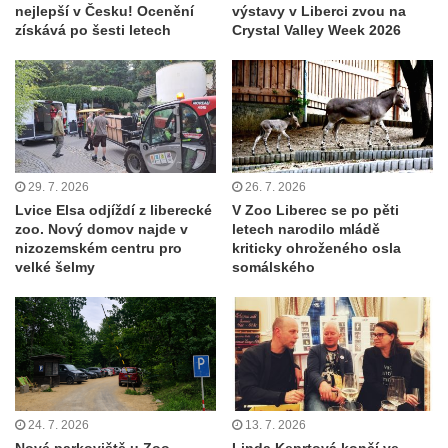
nejlepší v Česku! Ocenění
výstavy v Liberci zvou na
získává po šesti letech
Crystal Valley Week 2026
29. 7. 2026
26. 7. 2026
Lvice Elsa odjíždí z liberecké
V Zoo Liberec se po pěti
zoo. Nový domov najde v
letech narodilo mládě
nizozemském centru pro
kriticky ohroženého osla
velké šelmy
somálského
24. 7. 2026
13. 7. 2026
Nové parkoviště u Zoo
Linda Keprtová končí ve