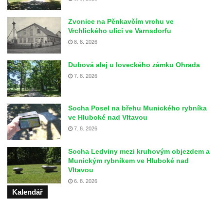
Zvonice na Pěnkavčím vrchu ve
Vrchlického ulici ve Varnsdorfu
8. 8. 2026
Dubová alej u loveckého zámku Ohrada
7. 8. 2026
Socha Posel na břehu Munického rybníka
ve Hluboké nad Vltavou
7. 8. 2026
Socha Ledviny mezi kruhovým objezdem a
Munickým rybníkem ve Hluboké nad
Vltavou
6. 8. 2026
Kalendář