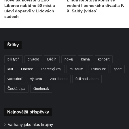
Liberec nabídne 50 míst a
vedení libereckého divadla F.
uleví dopravě v Lidových
X. Šaldy [video]
sadech
Štítky
bílí tygři
divadlo
Děčín
hokej
kniha
koncert
kult
Liberec
liberecký kraj
muzeum
Rumburk
sport
varnsdorf
výstava
zoo liberec
ústí nad labem
Česká Lípa
činoherák
Nejnovější příspěvky
Varhany jako hlas krajiny