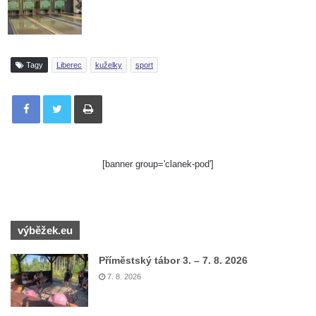
Tagy
Liberec
kuželky
sport
Tisknout
[banner group='clanek-pod']
výběžek.eu
Příměstský tábor 3. – 7. 8. 2026
7. 8. 2026