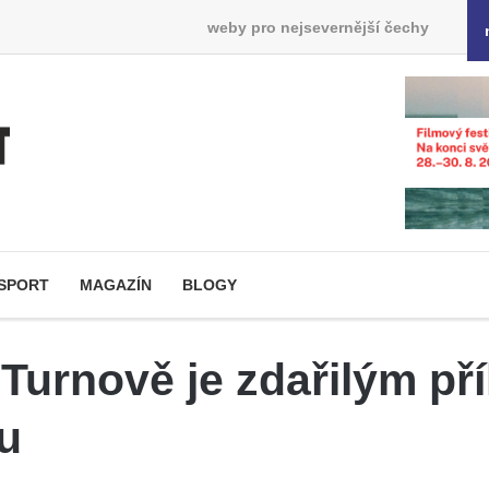
weby pro nejsevernější čechy
SPORT
MAGAZÍN
BLOGY
urnově je zdařilým př
u