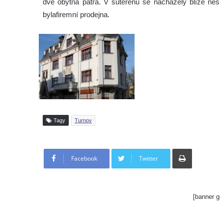
dvě obytná patra. V suterénu se nacházely blíže nes
bylafiremní prodejna.
Tagy
Turnov
Tisknout
Facebook
Twitter
[banner g