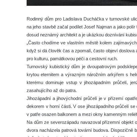
Rodinný dům pro Ladislava Ducháčka v turnovské ulici
na jeho stavbě začal podílet Josef Najman a jako polír 
dosud neznámý architekt a je ukázkou doznívání kubism
„Často chodíme ve vlastním městě kolem zajímavých st
když si dá člověk čas a zpomalí, často objeví doslova
pro kulturu, památkovou péči a cestovní ruch.
Turnovský kubistický dům je dvoupatrovým podskle
krytou eternitem a výrazným nárožním arkýřem s hel
kterému dominuje vstup v jihozápadním průčelí, jen
zasahujícího až do patra.
Jihozápadní a jihovýchodní průčelí je v přízemí op
dekorem v horní části. V ose jihozápadního průčelí se d
v patře osazen balkonem a mezi okny kamenným reliéf
Na dům ze severozápadu navazoval přízemní objekt o
dvora nacházela patrová tovární budova. Dispozičně b