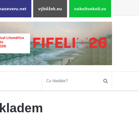
naseveru.net
výběžek.eu
cokolivokoli.cz
íkladem