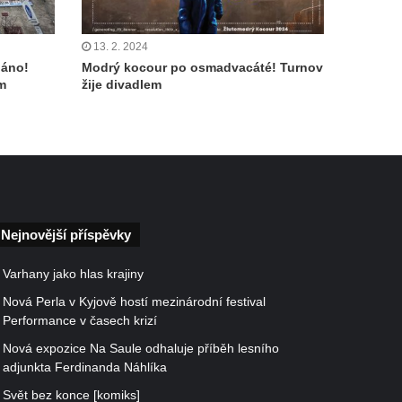
13. 2. 2024
náno!
Modrý kocour po osmadvacáté! Turnov
m
žije divadlem
Nejnovější příspěvky
Varhany jako hlas krajiny
Nová Perla v Kyjově hostí mezinárodní festival
Performance v časech krizí
Nová expozice Na Saule odhaluje příběh lesního
adjunkta Ferdinanda Náhlíka
Svět bez konce [komiks]