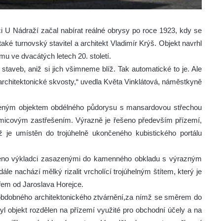
 U Nádraží začal nabírat reálné obrysy po roce 1923, kdy se
také turnovský stavitel a architekt Vladimír Krýš. Objekt navrhl
u ve dvacátých letech 20. století.
aveb, aniž si jich všimneme blíž. Tak automatické to je. Ale
 architektonické skvosty,“ uvedla Květa Vinklátová, náměstkyně
peným objektem obdélného půdorysu s mansardovou střechou
micovým zastřešením. Výrazně je řešeno především přízemí,
ž je umístěn do trojúhelně ukončeného kubistického portálu
atřeno výkladci zasazenými do kamenného obkladu s výrazným
ále nachází mělký rizalit vrcholící trojúhelným štítem, který je
em od Jaroslava Horejce.
bdobného architektonického ztvárnění,za nímž se směrem do
yl objekt rozdělen na přízemí využité pro obchodní účely a na