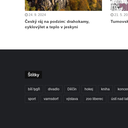
24. 9. 2024
21. 5. 2
Český ráj na podzim: drahokamy,
Turnovsk
cyklovýlet a teplo v jeskyni
Štítky
bílí tygři
divadlo
Děčín
hokej
kniha
koncer
sport
varnsdorf
výstava
zoo liberec
ústí nad l