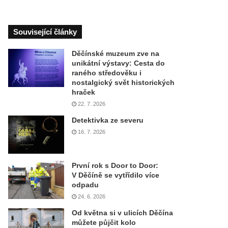
Související články
Děčínské muzeum zve na
unikátní výstavy: Cesta do
raného středověku i
nostalgický svět historických
hraček
22. 7. 2026
Detektivka ze severu
16. 7. 2026
První rok s Door to Door:
V Děčíně se vytřídilo více
odpadu
24. 6. 2026
Od května si v ulicích Děčína
můžete půjčit kolo