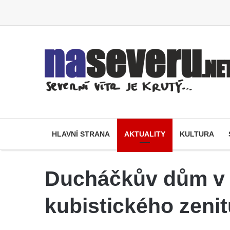
HLAVNÍ STRANA
AKTUALITY
KULTURA
Ducháčkův dům v T
kubistického zenit