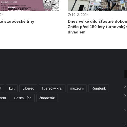
024
19. 2. 2024
é staročeské trhy
Dnes velké dílo šťastně doko
Znělo před 150 lety turnovský
divadlem
t
kult
Liberec
liberecký kraj
muzeum
Rumburk
abem
Česká Lípa
činoherák