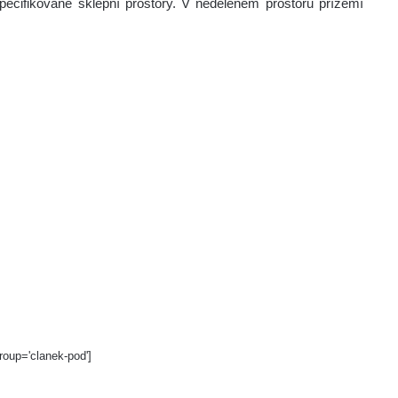
pecifikované sklepní prostory. V neděleném prostoru přízemí
roup='clanek-pod']