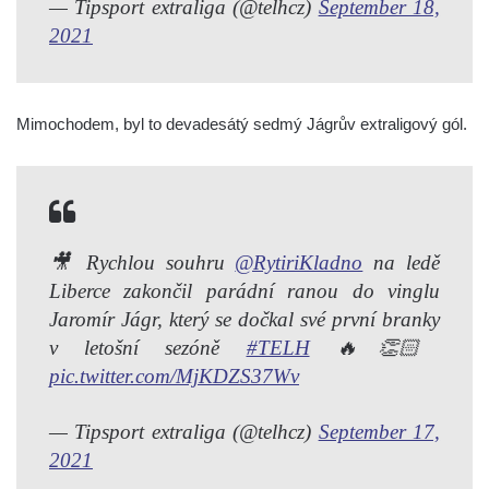
— Tipsport extraliga (@telhcz)
September 18,
2021
Mimochodem, byl to devadesátý sedmý Jágrův extraligový gól.
🎥 Rychlou souhru
@RytiriKladno
na ledě
Liberce zakončil parádní ranou do vinglu
Jaromír Jágr, který se dočkal své první branky
v letošní sezóně
#TELH
🔥👏🏻
pic.twitter.com/MjKDZS37Wv
— Tipsport extraliga (@telhcz)
September 17,
2021