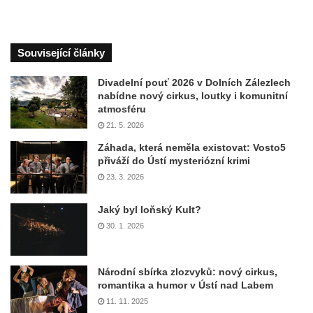
Související články
Divadelní pouť 2026 v Dolních Zálezlech
nabídne nový cirkus, loutky i komunitní
atmosféru
21. 5. 2026
Záhada, která neměla existovat: Vosto5
přiváží do Ústí mysteriózní krimi
23. 3. 2026
Jaký byl loňský Kult?
30. 1. 2026
Národní sbírka zlozvyků: nový cirkus,
romantika a humor v Ústí nad Labem
11. 11. 2025