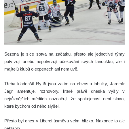
Sezona je sice sotva na začátku, přesto ale jednotlivé týmy
potvrzují anebo nepotvrzují očekávání svých fanoušku, ale i
majitelů klubů o expertech ani nemluvě.
Třeba kladenští Rytíři jsou zatím na chvostu tabulky, Jaromír
Jágr lamentuje, rozhovory, které právě dneska vyšly v
nejrůznějších médiích naznačují, že spokojenost není slovo,
které bychom od něho slyšeli.
Přesto byl dnes v Liberci úsměvu velmi blízko. Nakonec to ale
neklaplo.