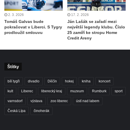
2. 3. 2026
17. 2. 2026
Tomáš Galvas bude
Ján Lašák se zařadí mezi
pokračovat v Liberci. S Tygry
největší legendy klubu. Číslo
prodloužil smlouvu
25 zamíří ke stropu Home
Credit Areny
Štítky
bílí tygři
divadlo
Děčín
hokej
kniha
koncert
kult
Liberec
liberecký kraj
muzeum
Rumburk
sport
varnsdorf
výstava
zoo liberec
ústí nad labem
Česká Lípa
činoherák