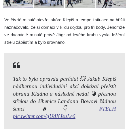
Ve čtvrté minutě otevřel skóre Klepiš a tempo i situace na hřišti
naznačovalo, že si domácí v klidu dojdou pro tři body. Jenomže
ve dvanácté minutě právě Jágr od levého kruhu vyslal ležérní
střelu zápěstím a bylo srovnáno.
Tak to byla opravdu paráda! 💥 Jakub Klepiš
nádhernou individuální akcí dokázal přelstít
obranu Kladna a následně nedal 💣 přesnou
střelou do šibenice Landonu Bowovi žádnou
šanci 🔥👇
#TELH
pic.twitter.com/gUdKJsuLe6