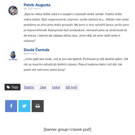
Tagy
Kladno
Jágr
hokej
bílí tygři
Tisknout
[banner group='clanek-pod']