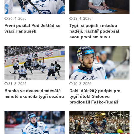
30. 4. 2026
13. 4. 2026
První posila! Pod Ještěd se
Tygři si pojistili mladou
vrací Hanousek
naději. Kachlíř podepsal
svou první smlouvu
31. 3. 2026
10. 3. 2026
Branka ve dvaasedmdesáté
Další důležitý podpis pro
minutě ukončila tygří sezónu
tygří útok! Smlouvu
prodloužil Faško-Rudáš