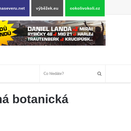
naseveru.net
výběžek.eu
cokolivokoli.cz
ná botanická