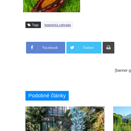
Tagy
botanická zahrada
Tisknout
Facebook
Twitter
[banner g
Podobné články