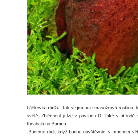
Láčkovka rádža. Tak se jmenuje masožravá rostlina, kt
světě. Zhlédnout ji lze v pavilonu D. Také v přírodě
Kinabalu na Borneu.
„Budeme rádi, když budou návštěvníci v mnohem větš