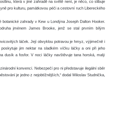
stlinu, která v jiné zahradě na světě není, je něco, co slibuje
yně pro kulturu, památkovou péči a cestovní ruch Libereckého
ské botanické zahrady v Kew u Londýna Joseph Dalton Hooker.
brodruha jménem James Brooke, jenž se stal prvním bílým
nvicovitých láček. Její obvyklou potravou je hmyz, výjimečně i
 poskytuje jim nektar na sladkém víčku láčky a oni při jeho
a dusík a fosfor. V noci láčky navštěvuje tana horská, malý
zinárodní konvencí. Nebezpečí pro ni představuje ilegální sběr
í pěstování je jedno z nejobtížnějších,“ dodal Miloslav Studnička,