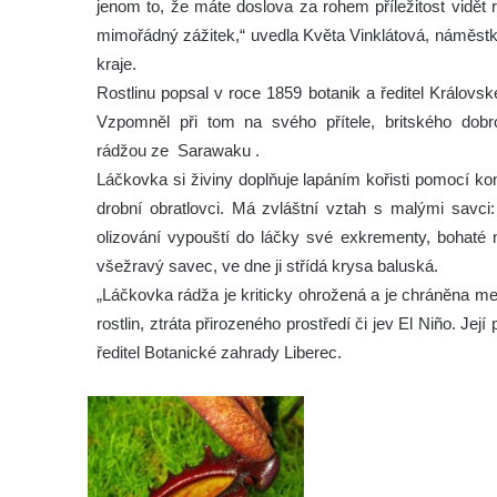
jenom to, že máte doslova za rohem příležitost vidět ro
mimořádný zážitek,“ uvedla Květa Vinklátová, náměstk
kraje.
Rostlinu popsal v roce 1859 botanik a ředitel Králov
Vzpomněl při tom na svého přítele, britského do
rádžou ze Sarawaku .
Láčkovka si živiny doplňuje lapáním kořisti pomocí ko
drobní obratlovci. Má zvláštní vztah s malými savci:
olizování vypouští do láčky své exkrementy, bohaté n
všežravý savec, ve dne ji střídá krysa baluská.
„Láčkovka rádža je kriticky ohrožená a je chráněna me
rostlin, ztráta přirozeného prostředí či jev El Niño. Jej
ředitel Botanické zahrady Liberec.