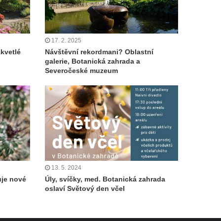
17. 2. 2025
zkvetlé
Návštěvní rekordmani? Oblastní
galerie, Botanická zahrada a
Severočeské muzeum
13. 5. 2024
uje nové
Úly, svíčky, med. Botanická zahrada
oslaví Světový den včel