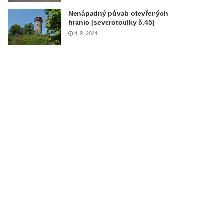
Nenápadný půvab otevřených
hranic [severotoulky č.45]
4. 9. 2024