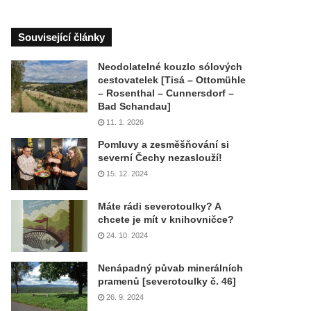
Související články
Neodolatelné kouzlo sólových
cestovatelek [Tisá – Ottomühle
– Rosenthal – Cunnersdorf –
Bad Schandau]
11. 1. 2026
Pomluvy a zesměšňování si
severní Čechy nezaslouží!
15. 12. 2024
Máte rádi severotoulky? A
chcete je mít v knihovničce?
24. 10. 2024
Nenápadný půvab minerálních
pramenů [severotoulky č. 46]
26. 9. 2024