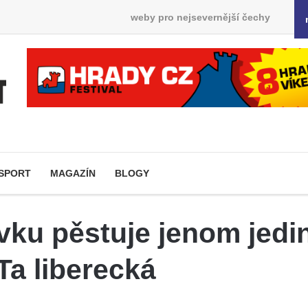
weby pro nejsevernější čechy
SPORT
MAGAZÍN
BLOGY
ku pěstuje jenom jedi
Ta liberecká