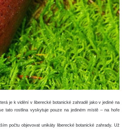
erá je k vidění v liberecké botanické zahradě jako v jediné na
 se tato rostlina vyskytuje pouze na jediném místě – na hoře
ím počtu objevovat unikáty liberecké botanické zahrady. Už