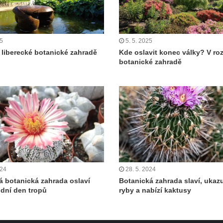
25
5. 5. 2025
 liberecké botanické zahradě
Kde oslavit konec války? V ro
botanické zahradě
024
28. 5. 2024
á botanická zahrada oslaví
Botanická zahrada slaví, ukaz
dní den tropů
ryby a nabízí kaktusy