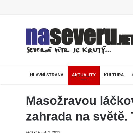
HLAVNÍ STRANA
AKTUALITY
KULTURA
Masožravou láčkov
zahrada na světě. 
redakce
4. 2. 2022