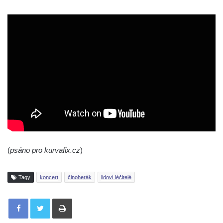
(
psáno pro kurvafix.cz
)
Tagy
koncert
činoherák
lidoví léčitelé
Tisknout