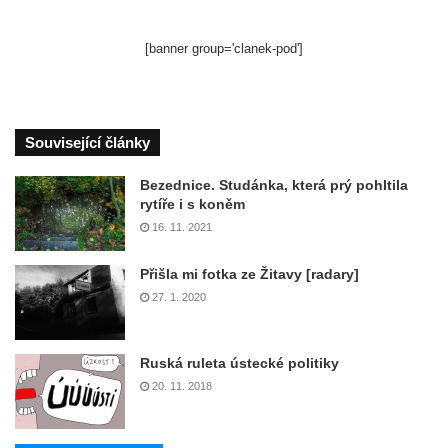
[banner group='clanek-pod']
Související články
Bezednice. Studánka, která prý pohltila
rytíře i s koněm
16. 11. 2021
Přišla mi fotka ze Žitavy [radary]
27. 1. 2020
Ruská ruleta ústecké politiky
20. 11. 2018