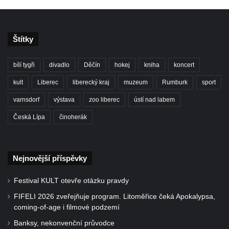
Štítky
bílí tygři
divadlo
Děčín
hokej
kniha
koncert
kult
Liberec
liberecký kraj
muzeum
Rumburk
sport
varnsdorf
výstava
zoo liberec
ústí nad labem
Česká Lípa
činoherák
Nejnovější příspěvky
Festival KULT otevře otázku pravdy
FIFELI 2026 zveřejňuje program. Litoměřice čeká Apokalypsa,
coming-of-age i filmové podzemí
Banksy, nekonvenční průvodce