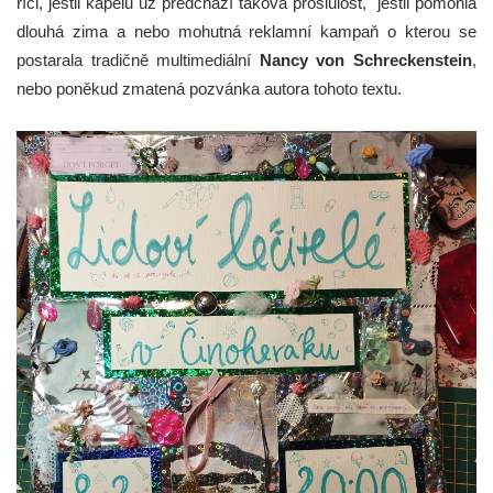
říci, jestli kapelu už předchází taková proslulost, jestli pomohla
dlouhá zima a nebo mohutná reklamní kampaň o kterou se
postarala tradičně multimediální
Nancy von Schreckenstein
,
nebo poněkud zmatená pozvánka autora tohoto textu.