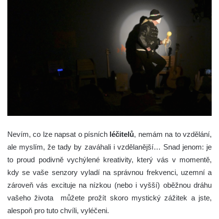
Nevím, co lze napsat o písních
léčitelů
, nemám na to vzdělání,
ale myslím, že tady by zaváhali i vzdělanější… Snad jenom: je
to proud podivně vychýlené kreativity, který vás v momentě,
kdy se vaše senzory vyladí na správnou frekvenci, uzemní a
zároveň vás excituje na nízkou (nebo i vyšší) oběžnou dráhu
vašeho života můžete prožít skoro mystický zážitek a jste,
alespoň pro tuto chvíli, vyléčeni.