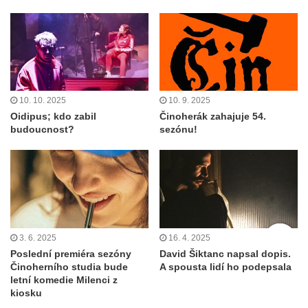
10. 10. 2025
10. 9. 2025
Oidipus; kdo zabil
Činoherák zahajuje 54.
budoucnost?
sezónu!
3. 6. 2025
16. 4. 2025
Poslední premiéra sezóny
David Šiktanc napsal dopis.
Činoherního studia bude
A spousta lidí ho podepsala
letní komedie Milenci z
kiosku