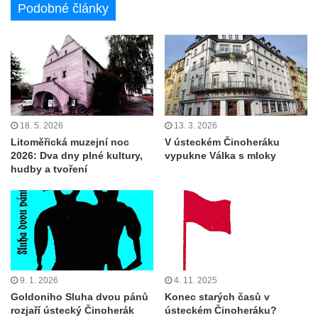
Podobné články
18. 5. 2026
13. 3. 2026
Litoměřická muzejní noc
V ústeckém Činoheráku
2026: Dva dny plné kultury,
vypukne Válka s mloky
hudby a tvoření
9. 1. 2026
4. 11. 2025
Goldoniho Sluha dvou pánů
Konec starých časů v
rozjaří ústecký Činoherák
ústeckém Činoheráku?