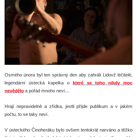
Osmého února byl ten správný den aby zahráli Lidovž léčitelé,
legendární ústecká kapelka o
které se toho nikdy moc
nevědělo
a pořád mnoho neví…
Hrají nepravidelně a zřídka, jestli příjde publikum a v jakém
počtu, to se taky neví.
V ústeckého Činoheráku bylo ovšem tentokrát narváno a těžko