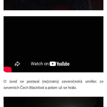
O úvod se postaral (ne)známý severočeská umělec ze
severních Čech Blackfoot a potom už se hrálo.