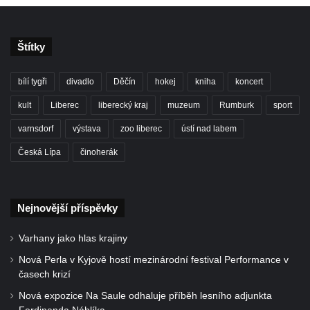
Štítky
bílí tygři
divadlo
Děčín
hokej
kniha
koncert
kult
Liberec
liberecký kraj
muzeum
Rumburk
sport
varnsdorf
výstava
zoo liberec
ústí nad labem
Česká Lípa
činoherák
Nejnovější příspěvky
Varhany jako hlas krajiny
Nová Perla v Kyjově hostí mezinárodní festival Performance v
časech krizí
Nová expozice Na Saule odhaluje příběh lesního adjunkta