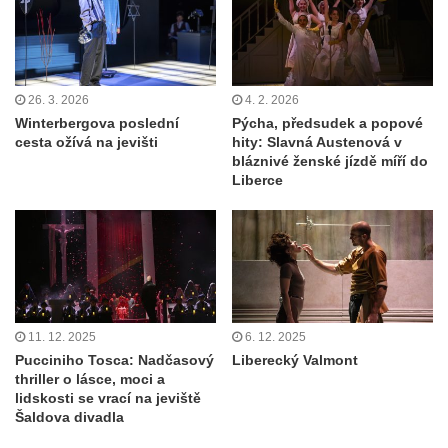
26. 3. 2026
4. 2. 2026
Winterbergova poslední
Pýcha, předsudek a popové
cesta ožívá na jevišti
hity: Slavná Austenová v
bláznivé ženské jízdě míří do
Liberce
11. 12. 2025
6. 12. 2025
Pucciniho Tosca: Nadčasový
Liberecký Valmont
thriller o lásce, moci a
lidskosti se vrací na jeviště
Šaldova divadla