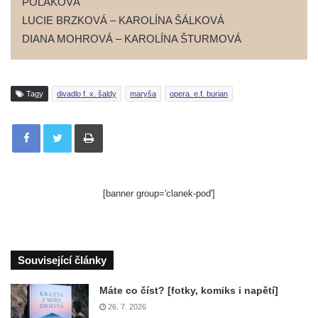
POLÁKOVÁ
LUCIE BRZKOVÁ – KAROLÍNA ŠÁLKOVÁ
DIANA MOHROVÁ – KAROLÍNA ŠTURMOVÁ
Tagy
divadlo f. x. šaldy
maryša
opera. e.f. burian
Tisknout
[banner group='clanek-pod']
Související články
Máte co číst? [fotky, komiks i napětí]
26. 7. 2026