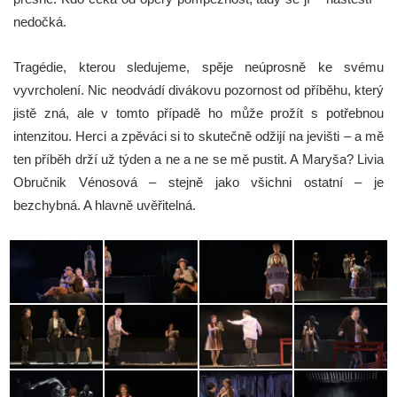
nedočká.
Tragédie, kterou sledujeme, spěje neúprosně ke svému
vyvrcholení. Nic neodvádí divákovu pozornost od příběhu, který
jistě zná, ale v tomto případě ho může prožít s potřebnou
intenzitou. Herci a zpěváci si to skutečně odžijí na jevišti – a mě
ten příběh drží už týden a ne a ne se mě pustit. A Maryša? Livia
Obručnik Vénosová – stejně jako všichni ostatní – je
bezchybná. A hlavně uvěřitelná.