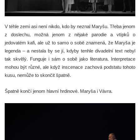
V téhle zemi asi není nikdo, kdo by neznal Maryšu. Třeba jenom
z doslechu, možná jenom z nějaké parodie a vtípků o
jedovatém kafi, ale už to samo o sobě znamená, že Maryša je
legenda – a nestala by se jí, kdyby tenhle divadelní text nebyl
tak skvělý. Funguje i sám o sobě jako literatura. Interpretace
mohou být různé, ale když inscenace zachová podstatu tohoto
kusu, nemůže to skončit špatně.
Špatně končí jenom hlavní hrdinové. Maryša i Vávra.