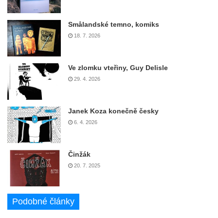
Smålandské temno, komiks
18. 7. 2026
Ve zlomku vteřiny, Guy Delisle
29. 4. 2026
Janek Koza konečně česky
6. 4. 2026
Činžák
20. 7. 2025
Podobné články