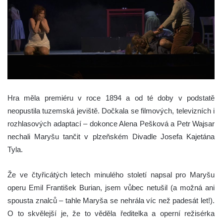
Hra měla premiéru v roce 1894 a od té doby v podstatě
neopustila tuzemská jeviště. Dočkala se filmových, televizních i
rozhlasových adaptací – dokonce Alena Pešková a Petr Wajsar
nechali Maryšu tančit v plzeňském Divadle Josefa Kajetána
Tyla.
Že ve čtyřicátých letech minulého století napsal pro Maryšu
operu Emil František Burian, jsem vůbec netušil (a možná ani
spousta znalců – tahle Maryša se nehrála víc než padesát let!).
O to skvělejší je, že to věděla ředitelka a operní režisérka