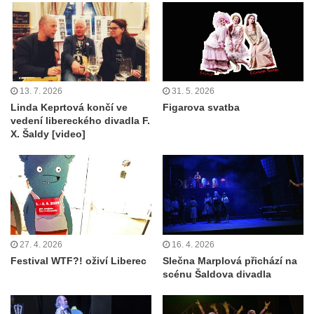
13. 7. 2026
31. 5. 2026
Linda Keprtová končí ve
Figarova svatba
vedení libereckého divadla F.
X. Šaldy [video]
27. 4. 2026
16. 4. 2026
Festival WTF?! oživí Liberec
Slečna Marplová přichází na
scénu Šaldova divadla