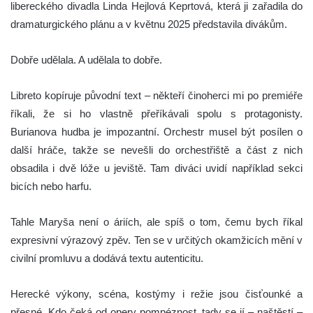
libereckého divadla Linda Hejlová Keprtová, která ji zařadila do
dramaturgického plánu a v květnu 2025 představila divákům.
Dobře udělala. A udělala to dobře.
Libreto kopíruje původní text – někteří činoherci mi po premiéře
říkali, že si ho vlastně přeříkávali spolu s protagonisty.
Burianova hudba je impozantní. Orchestr musel být posílen o
další hráče, takže se nevešli do orchestřiště a část z nich
obsadila i dvě lóže u jeviště. Tam diváci uvidí například sekci
bicích nebo harfu.
Tahle Maryša není o áriích, ale spíš o tom, čemu bych říkal
expresivní výrazový zpěv. Ten se v určitých okamžicích mění v
civilní promluvu a dodává textu autenticitu.
Herecké výkony, scéna, kostýmy i režie jsou čisťounké a
přesné. Kdo čeká od opery pompéznost, tady se jí – naštěstí –