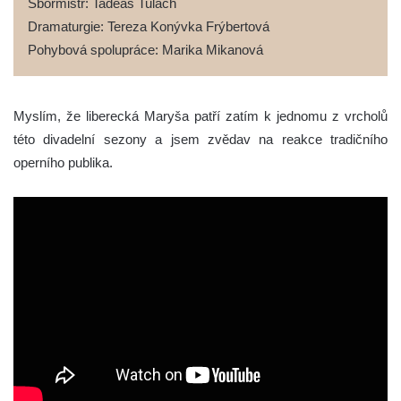
Sbormistr: Tadeáš Tulach
Dramaturgie: Tereza Konývka Frýbertová
Pohybová spolupráce: Marika Mikanová
Myslím, že liberecká Maryša patří zatím k jednomu z vrcholů
této divadelní sezony a jsem zvědav na reakce tradičního
operního publika.