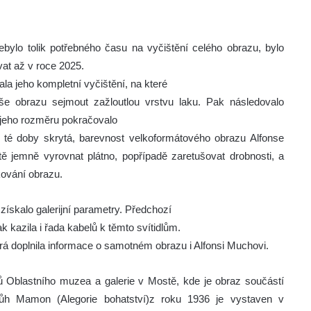
bylo tolik potřebného času na vyčištění celého obrazu, bylo
vat až v roce 2025.
ala jeho kompletní vyčištění, na které
loše obrazu sejmout zažloutlou vrstvu laku. Pak následovalo
 jeho rozměru pokračovalo
té doby skrytá, barevnost velkoformátového obrazu Alfonse
tě jemně vyrovnat plátno, popřípadě zaretušovat drobnosti, a
ování obrazu.
získalo galerijní parametry. Předchozí
ak kazila i řada kabelů k těmto svítidlům.
erá doplnila informace o samotném obrazu i Alfonsi Muchovi.
ů Oblastního muzea a galerie v Mostě, kde je obraz součástí
ůh Mamon (Alegorie bohatství)z roku 1936 je vystaven v