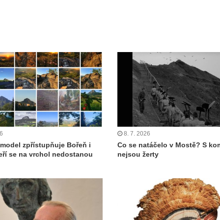
26
8. 7. 2026
í model zpřístupňuje Bořeň i
Co se natáčelo v Mostě? S ko
teří se na vrchol nedostanou
nejsou žerty