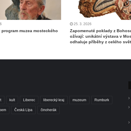
26
25. 3. 2026
 program muzea mosteckého
Zapomenuté poklady z Bohos
ožívají: unikátní výstava v Mo
odhaluje příběhy z celého svě
t
kult
Liberec
liberecký kraj
muzeum
Rumburk
abem
Česká Lípa
činoherák