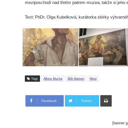
meziposchodí nad třetím patrem muzea, takže si jeho s
Text: PhDr. Olga Kubelková, kurátorka sbírky výtvarné
Tagy
Alfons Mucha
Bůh Mamon
Most
Tisknout
Facebook
Twitter
[banner g