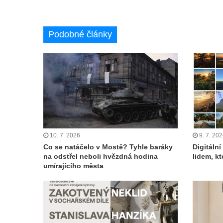
Podobné články
10. 7. 2026
9. 7. 20
Co se natáčelo v Mostě? Tyhle baráky
Digitáln
na odstřel neboli hvězdná hodina
lidem, k
umírajícího města