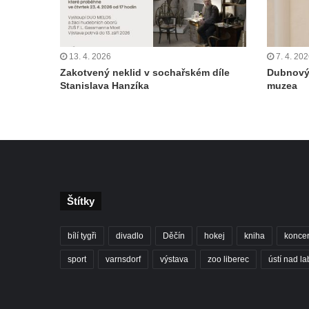
13. 4. 2026
7. 4. 20
Zakotvený neklid v sochařském díle
Dubnový
Stanislava Hanzíka
muzea
Štítky
bílí tygři
divadlo
Děčín
hokej
kniha
koncer
sport
varnsdorf
výstava
zoo liberec
ústí nad l