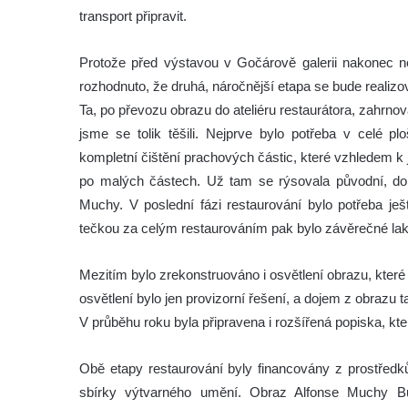
transport připravit.
Protože před výstavou v Gočárově galerii nakonec ne
rozhodnuto, že druhá, náročnější etapa se bude realizo
Ta, po převozu obrazu do ateliéru restaurátora, zahrnov
jsme se tolik těšili. Nejprve bylo potřeba v celé p
kompletní čištění prachových částic, které vzhledem k
po malých částech. Už tam se rýsovala původní, do 
Muchy. V poslední fázi restaurování bylo potřeba ješ
tečkou za celým restaurováním pak bylo závěrečné lak
Mezitím bylo zrekonstruováno i osvětlení obrazu, které 
osvětlení bylo jen provizorní řešení, a dojem z obrazu t
V průběhu roku byla připravena i rozšířená popiska, kt
Obě etapy restaurování byly financovány z prostředk
sbírky výtvarného umění. Obraz Alfonse Muchy B