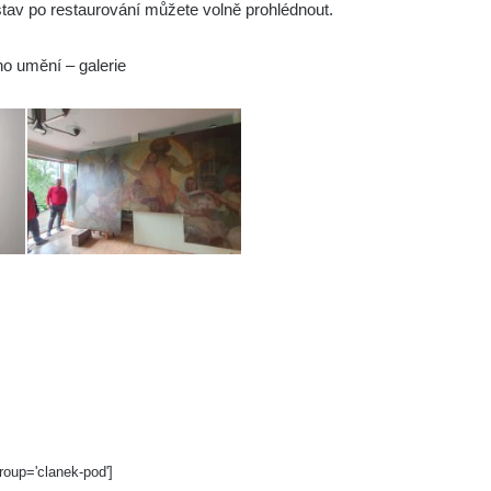
tav po restaurování můžete volně prohlédnout.
ho umění – galerie
roup='clanek-pod']