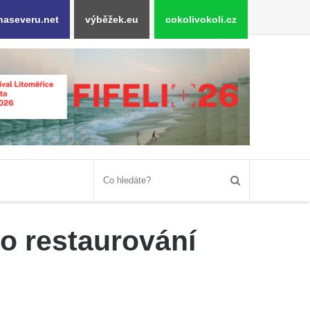
naseveru.net
výběžek.eu
cokolivokoli.cz
o restaurování