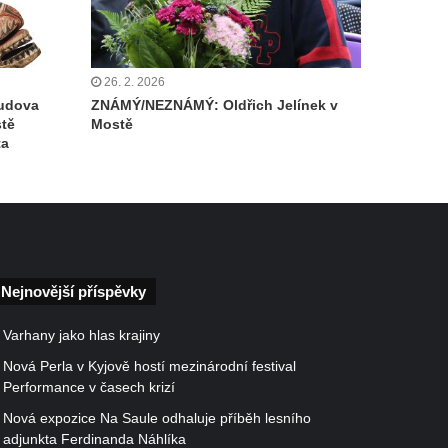
26. 2. 2026
udova
ZNÁMÝ/NEZNÁMÝ: Oldřich Jelínek v
stě
Mostě
ta
Nejnovější příspěvky
Varhany jako hlas krajiny
Nová Perla v Kyjově hostí mezinárodní festival
Performance v časech krizí
Nová expozice Na Saule odhaluje příběh lesního
adjunkta Ferdinanda Náhlíka