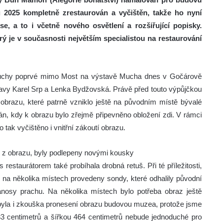
 2025 kompletně zrestaurován a vyčištěn, takže ho nyní
e, a to i včetně nového osvětlení a rozšiřující popisky.
rý je v současnosti největším specialistou na restaurování
 Muchy poprvé mimo Most na výstavě Mucha dnes v Gočárově
výstavy Karel Srp a Lenka Bydžovská. Právě před touto výpůjčkou
 obrazu, které patrně vzniklo ještě na původním místě bývalé
n, kdy k obrazu bylo zřejmě připevněno obložení zdi. V rámci
o tak vyčištěno i vnitřní zákoutí obrazu.
m z obrazu, byly podlepeny novými kousky
estaurátorem také probíhala drobná retuš. Při té příležitosti,
ly na několika místech provedeny sondy, které odhalily původní
ánosy prachu. Na několika místech bylo potřeba obraz ještě
byla i zkouška pronesení obrazu budovou muzea, protože jsme
33 centimetrů a šířkou 464 centimetrů nebude jednoduché pro