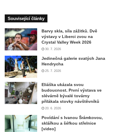
Související články
Barvy skla, síla zážitků. Dvě
výstavy v Liberci zvou na
Crystal Valley Week 2026
30. 7. 2026
Jedinečná galerie svatých Jana
Hendrycha
25. 7. 2026
Eliáška ukázala svou
budoucnost. První výstava ve
slévárně bývalé továrny
přilákala stovky návštěvníků
20. 6. 2026
Povídání s Ivanou Šrámkovou,
sklářkou a šéfkou střelnice
[video]