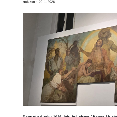
redakce
22. 1. 2026
Poprvé od roku 1936, kdy byl obraz Alfonse Muc