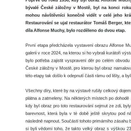
bývalé České záložny v Mostě, byl na konci roku
mohou návštěvníci konečně vidět v celé jeho krás
Restaurování se ujal restaurátor Tomáš Berger, kte
díla Alfonse Muchy, bylo rozděleno do dvou etap.
První etapa předcházela vystavení obrazu Alfonse
galerii v roce 2024, na kterou si ho vybrali kurátoři 
bylo potřeba zajistit vyspravení děr po celém obvodu
České záložny v Mostě, pro kterou byl obraz namalová
této etapy tak došlo k odepnutí části rámu od lišty, a byl
Všechny díry, které by na výstavě rušily celkový doje
plátna a zatmeleny. Na některých místech po dohodě s r
kdy byl obraz pro toto restaurování sejmut ze zdi, by
barevnost, která byla v té době ještě skrytou pod n
následně napnout. Součástí tohoto primárního zásahu 
si byli vědomi toho, že takto velký obraz s výškou 2