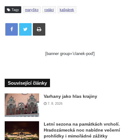
Tagy
maryško
rodáci
kašpárek
Tisknout
[banner group='clanek-pod']
Související články
Varhany jako hlas krajiny
7. 8. 2026
Letní sezona na památkách vrcholí.
Hradozámecká noc nabídne večerní
prohlídky i mimořádné zážitky