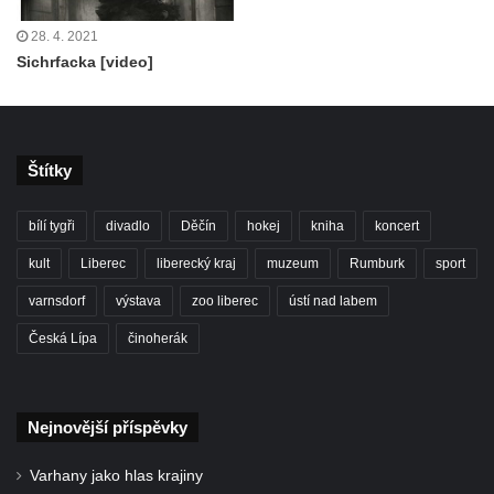
28. 4. 2021
Sichrfacka [video]
Štítky
bílí tygři
divadlo
Děčín
hokej
kniha
koncert
kult
Liberec
liberecký kraj
muzeum
Rumburk
sport
varnsdorf
výstava
zoo liberec
ústí nad labem
Česká Lípa
činoherák
Nejnovější příspěvky
Varhany jako hlas krajiny