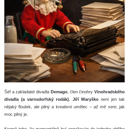
Šéf a zakladatel divadla
Demago
, člen činohry
Vinohradského
divadla (a varnsdorfský rodák)
,
Jiří Maryško
není jen tak
nějaký floutek, ale pilný a kreativní umělec –
až mě sere
, jak
moc pilný je.
Kromě toho, že momentálně byl angažován do jednoho obřího