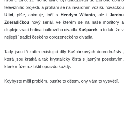
televizního projektu a prohání se na invalidním vozíku nováckou
Ulicí
, píše, animuje, točí s
Hendym Witanto
, ale i
Jardou
Zderadičkou
nový seriál, ve kterém se na naše monitory a
displeje vrací hrdina loutkového divadla
Kašpárek
, a to tak, že v
nejlepší tradici českého obrozeneckého divadla.
Tady jsou tři zatím existující díly Kašpárkových dobrodružství,
která jsou krátká a tak krystalicky čistá s jasným poselstvím,
které může rozluštit opravdu každý.
Kdybyste měli problém, pusťte to dětem, ony vám to vysvětlí.