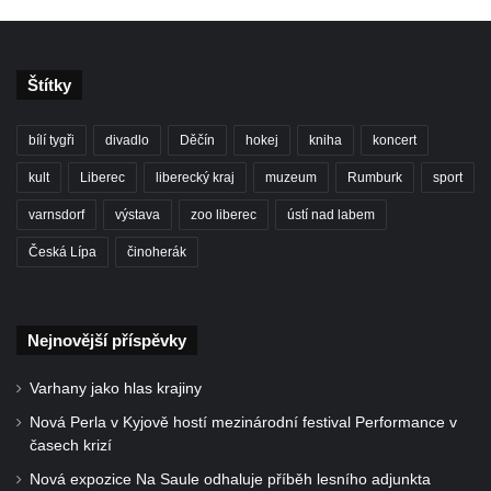
Štítky
bílí tygři
divadlo
Děčín
hokej
kniha
koncert
kult
Liberec
liberecký kraj
muzeum
Rumburk
sport
varnsdorf
výstava
zoo liberec
ústí nad labem
Česká Lípa
činoherák
Nejnovější příspěvky
Varhany jako hlas krajiny
Nová Perla v Kyjově hostí mezinárodní festival Performance v
časech krizí
Nová expozice Na Saule odhaluje příběh lesního adjunkta