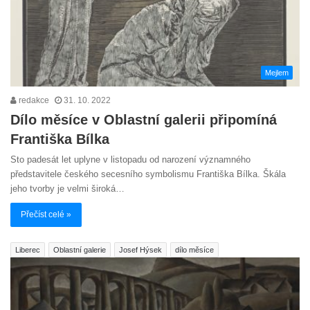
Mejlem
redakce
31. 10. 2022
Dílo měsíce v Oblastní galerii připomíná
Františka Bílka
Sto padesát let uplyne v listopadu od narození významného
představitele českého secesního symbolismu Františka Bílka. Škála
jeho tvorby je velmi široká…
Přečíst celé »
Liberec
Oblastní galerie
Josef Hýsek
dílo měsíce