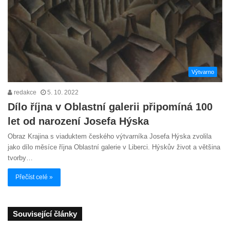
Výtvarno
redakce
5. 10. 2022
Dílo října v Oblastní galerii připomíná 100
let od narození Josefa Hýska
Obraz Krajina s viaduktem českého výtvarníka Josefa Hýska zvolila
jako dílo měsíce října Oblastní galerie v Liberci. Hýskův život a většina
tvorby…
Přečíst celé »
Související články