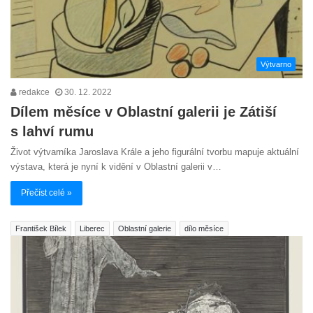
Výtvarno
redakce
30. 12. 2022
Dílem měsíce v Oblastní galerii je Zátiší
s lahví rumu
Život výtvarníka Jaroslava Krále a jeho figurální tvorbu mapuje aktuální
výstava, která je nyní k vidění v Oblastní galerii v…
Přečíst celé »
František Bílek
Liberec
Oblastní galerie
dílo měsíce