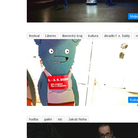
Mejl
festival
Liberec
liberecký kraj
kultura
divadlo f. x. šaldy
n
Kultu
hudba
galén
etc
Jakub Noha