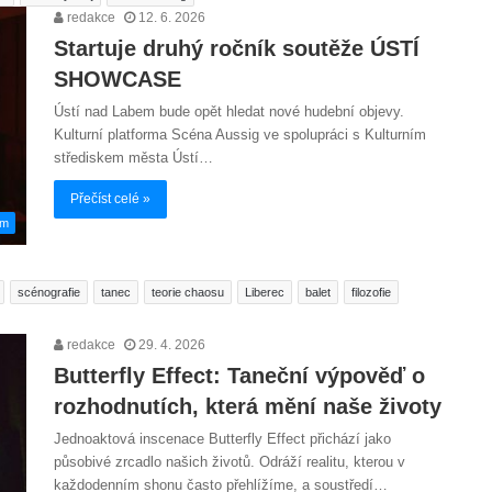
redakce
12. 6. 2026
Startuje druhý ročník soutěže ÚSTÍ
SHOWCASE
Ústí nad Labem bude opět hledat nové hudební objevy.
Kulturní platforma Scéna Aussig ve spolupráci s Kulturním
střediskem města Ústí…
Přečíst celé »
em
scénografie
tanec
teorie chaosu
Liberec
balet
filozofie
redakce
29. 4. 2026
Butterfly Effect: Taneční výpověď o
rozhodnutích, která mění naše životy
Jednoaktová inscenace Butterfly Effect přichází jako
působivé zrcadlo našich životů. Odráží realitu, kterou v
každodenním shonu často přehlížíme, a soustředí…