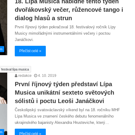
18. Lípa Musica nabídne tento týden
dvořákovský večer, růžencové tango i
dialog hlasů a strun
První říjnový týden pokračoval 18. festivalový ročník Lípy
Musicy mimořádnými instrumentálními večery i poctou
Janáčkovi.
em
Přečíst celé »
festival lípa musica
redakce
4. 10. 2019
První říjnový týden představí Lípa
Musica unikátní sexteto světových
sólistů i poctu Leoši Janáčkovi
Českolipský svatováclavský víkend byl na 18. ročníku MHF
Lípa Musica ve znamení českého debutu fenomenálního
ukrajinského bajanisty Alexandra Hrusteviche, který…
em
Přečíst celé »