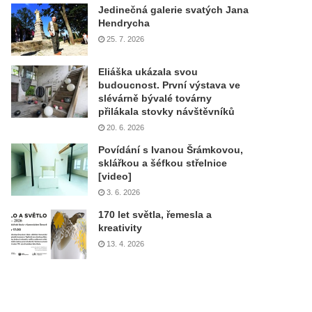
Jedinečná galerie svatých Jana
Hendrycha
25. 7. 2026
Eliáška ukázala svou
budoucnost. První výstava ve
slévárně bývalé továrny
přilákala stovky návštěvníků
20. 6. 2026
Povídání s Ivanou Šrámkovou,
sklářkou a šéfkou střelnice
[video]
3. 6. 2026
170 let světla, řemesla a
kreativity
13. 4. 2026