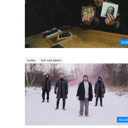
Hud
hudba
ústí nad labem
Aktuali