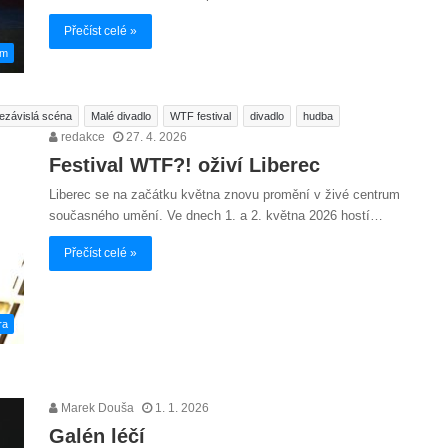
Přečíst celé »
em
ezávislá scéna
Malé divadlo
WTF festival
divadlo
hudba
redakce
27. 4. 2026
Festival WTF?! oživí Liberec
Liberec se na začátku května znovu promění v živé centrum
současného umění. Ve dnech 1. a 2. května 2026 hostí…
Přečíst celé »
ra
Marek Douša
1. 1. 2026
Galén léčí