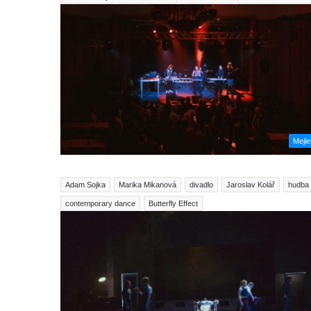
Mejl
Adam Sojka
Marika Mikanová
divadlo
Jaroslav Kolář
hudba
contemporary dance
Butterfly Effect