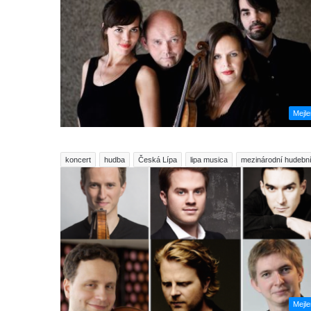
Mejl
koncert
hudba
Česká Lípa
lipa musica
mezinárodní hudební 
Mejl