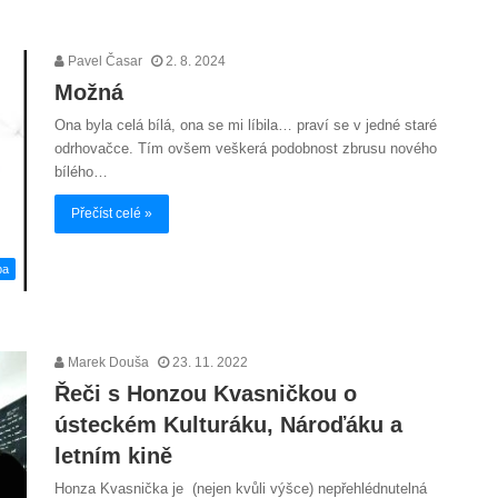
Pavel Časar
2. 8. 2024
Možná
Ona byla celá bílá, ona se mi líbila… praví se v jedné staré
odrhovačce. Tím ovšem veškerá podobnost zbrusu nového
bílého…
Přečíst celé »
ba
Marek Douša
23. 11. 2022
Řeči s Honzou Kvasničkou o
ústeckém Kulturáku, Nároďáku a
letním kině
Honza Kvasnička je (nejen kvůli výšce) nepřehlédnutelná