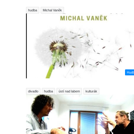
hudba
Michal Vaněk
Hud
divadlo
hudba
ústí nad labem
kulturák