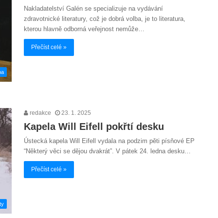
Nakladatelství Galén se specializuje na vydávání
zdravotnické literatury, což je dobrá volba, je to literatura,
kterou hlavně odborná veřejnost nemůže…
Přečíst celé »
ba
redakce
23. 1. 2025
Kapela Will Eifell pokřtí desku
Ústecká kapela Will Eifell vydala na podzim pěti písňové EP
“Některý věci se dějou dvakrát”. V pátek 24. ledna desku…
Přečíst celé »
ty