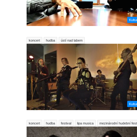
Kultu
koncert
hudba
ústí nad labem
Kultu
koncert
hudba
festival
lipa musica
mezinárodní hudební fest