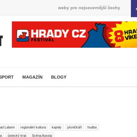
weby pro nejsevernější čechy
SPORT
MAGAZÍN
BLOGY
 nad Labem
regionální kultura
kapely
písničkáři
hudba
na
ústecký kraj
Scéna Aussig