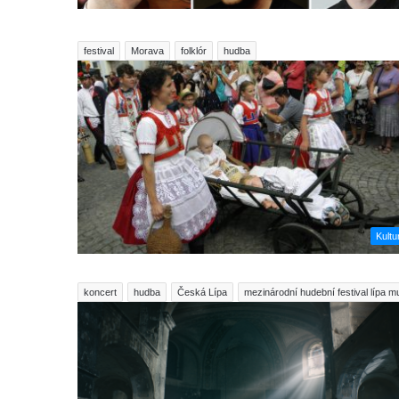
festival
Morava
folklór
hudba
Kultu
koncert
hudba
Česká Lípa
mezinárodní hudební festival lípa m