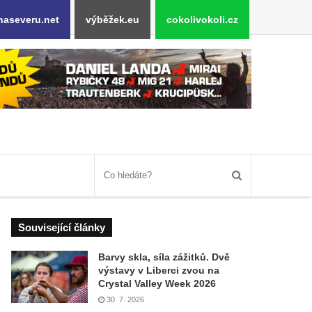
naseveru.net
výběžek.eu
cokolivokoli.cz
Související články
Barvy skla, síla zážitků. Dvě
výstavy v Liberci zvou na
Crystal Valley Week 2026
30. 7. 2026