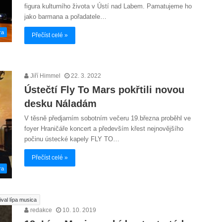
figura kulturního života v Ústí nad Labem. Pamatujeme ho
jako barmana a pořadatele…
ra
Přečíst celé »
Jiří Himmel
22. 3. 2022
Ústečtí Fly To Mars pokřtili novou
desku Náladám
V těsně předjarním sobotním večeru 19.března proběhl ve
foyer Hraničáře koncert a především křest nejnovějšího
počinu ústecké kapely FLY TO…
Přečíst celé »
ra
ival lípa musica
redakce
10. 10. 2019