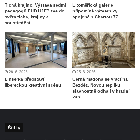
Tichá krajino. Výstava sedmi
Litoměřická galerie
pedagogů FUD UJEP zve do
připomíná výtvarníky
světa ticha, krajiny a
spojené s Chartou 77
soustředění
28. 6. 2026
25. 6. 2026
Linserka představí
Černá madona se vrací na
libereckou kreativní scénu
Bezděz. Novou repliku
slavnostně odhalí v hradní
kapli
Štítky