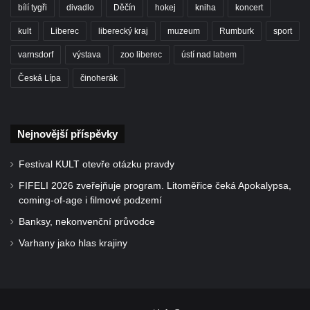
bílí tygři
divadlo
Děčín
hokej
kniha
koncert
kult
Liberec
liberecký kraj
muzeum
Rumburk
sport
varnsdorf
výstava
zoo liberec
ústí nad labem
Česká Lípa
činoherák
Nejnovější příspěvky
Festival KULT otevře otázku pravdy
FIFELI 2026 zveřejňuje program. Litoměřice čeká Apokalypsa,
coming-of-age i filmové podzemí
Banksy, nekonvenční průvodce
Varhany jako hlas krajiny