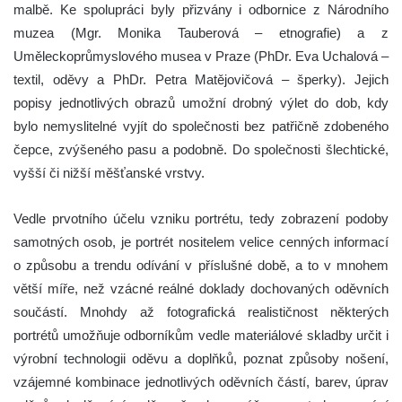
malbě. Ke spolupráci byly přizvány i odbornice z Národního
muzea (Mgr. Monika Tauberová – etnografie) a z
Uměleckoprůmyslového musea v Praze (PhDr. Eva Uchalová –
textil, oděvy a PhDr. Petra Matějovičová – šperky). Jejich
popisy jednotlivých obrazů umožní drobný výlet do dob, kdy
bylo nemyslitelné vyjít do společnosti bez patřičně zdobeného
čepce, zvýšeného pasu a podobně. Do společnosti šlechtické,
vyšší či nižší měšťanské vrstvy.
Vedle prvotního účelu vzniku portrétu, tedy zobrazení podoby
samotných osob, je portrét nositelem velice cenných informací
o způsobu a trendu odívání v příslušné době, a to v mnohem
větší míře, než vzácné reálné doklady dochovaných oděvních
součástí. Mnohdy až fotografická realističnost některých
portrétů umožňuje odborníkům vedle materiálové skladby určit i
výrobní technologii oděvu a doplňků, poznat způsoby nošení,
vzájemné kombinace jednotlivých oděvních částí, barev, úprav