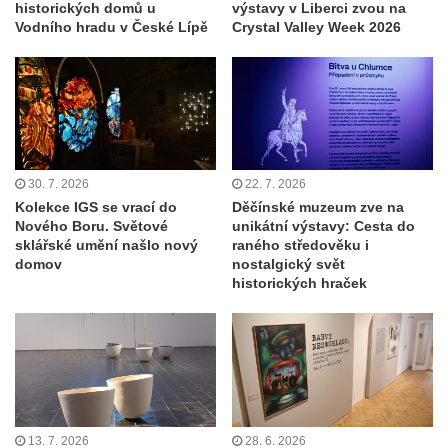
historických domů u
výstavy v Liberci zvou na
Vodního hradu v České Lípě
Crystal Valley Week 2026
30. 7. 2026
22. 7. 2026
Kolekce IGS se vrací do
Děčínské muzeum zve na
Nového Boru. Světové
unikátní výstavy: Cesta do
sklářské umění našlo nový
raného středověku i
domov
nostalgický svět
historických hraček
13. 7. 2026
28. 6. 2026