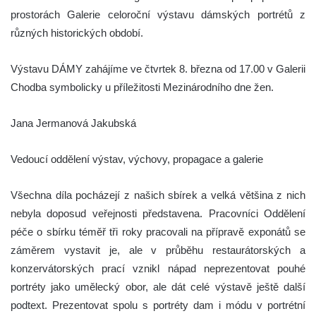
prostorách Galerie celoroční výstavu dámských portrétů z
různých historických období.
Výstavu DÁMY zahájíme ve čtvrtek 8. března od 17.00 v Galerii
Chodba symbolicky u příležitosti Mezinárodního dne žen.
Jana Jermanová Jakubská
Vedoucí oddělení výstav, výchovy, propagace a galerie
Všechna díla pocházejí z našich sbírek a velká většina z nich
nebyla doposud veřejnosti představena. Pracovníci Oddělení
péče o sbírku téměř tři roky pracovali na přípravě exponátů se
záměrem vystavit je, ale v průběhu restaurátorských a
konzervátorských prací vznikl nápad neprezentovat pouhé
portréty jako umělecký obor, ale dát celé výstavě ještě další
podtext. Prezentovat spolu s portréty dam i módu v portrétní