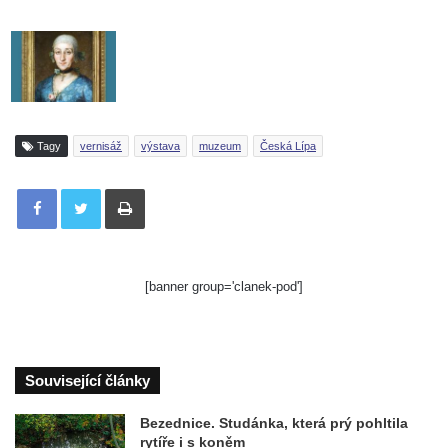
Tagy
vernisáž
výstava
muzeum
Česká Lípa
Tisknout
[banner group='clanek-pod']
Související články
Bezednice. Studánka, která prý pohltila
rytíře i s koněm