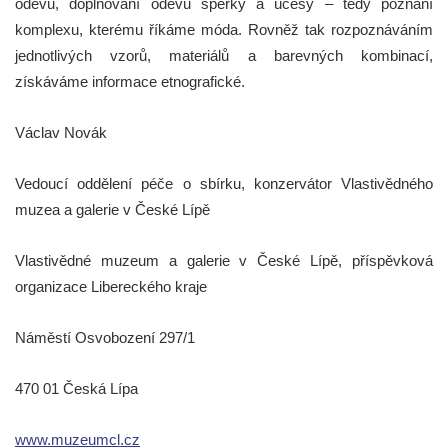
oděvů, doplňování oděvu šperky a účesy – tedy poznání
komplexu, kterému říkáme móda. Rovněž tak rozpoznáváním
jednotlivých vzorů, materiálů a barevných kombinací,
získáváme informace etnografické.
Václav Novák
Vedoucí oddělení péče o sbírku, konzervátor Vlastivědného
muzea a galerie v České Lípě
Vlastivědné muzeum a galerie v České Lípě, příspěvková
organizace Libereckého kraje
Náměstí Osvobození 297/1
470 01 Česká Lípa
www.muzeumcl.cz