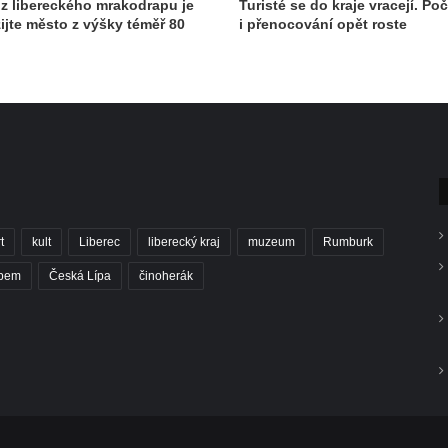
 z libereckého mrakodrapu je
Turisté se do kraje vracejí. Po
žijte město z výšky téměř 80
i přenocování opět roste
t
kult
Liberec
liberecký kraj
muzeum
Rumburk
abem
Česká Lípa
činoherák