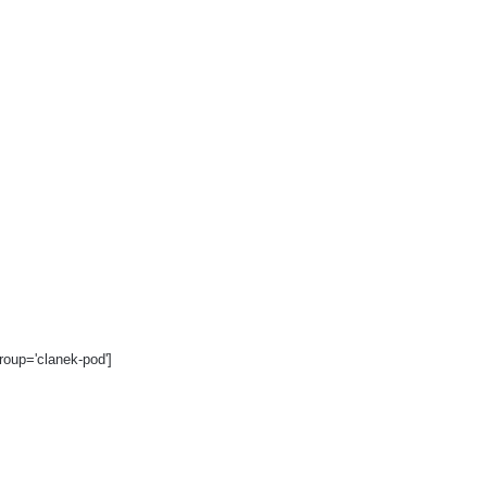
roup='clanek-pod']