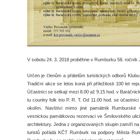
V sobotu 24. 3. 2018 proběhne v Rumburku 58. ročník J
Určen je členům a přátelům turistických odborů Klubu
Tradiční akce se letos koná při příležitosti 100 let r
Účastníci se setkají mezi 8.00 až 9.15 hod. v Baráčnick
tu country folk trio P. R. T. Od 11.00 hod. se účastn
okolím. Navštíví mimo jiné památník Rumburské 
vesnickou památkovou rezervaci ve Šmilovského ulici,
architektury. Jedna z organizovaných skupin zamíří n
turistů pořádá KČT Rumburk na podpory Města Rum