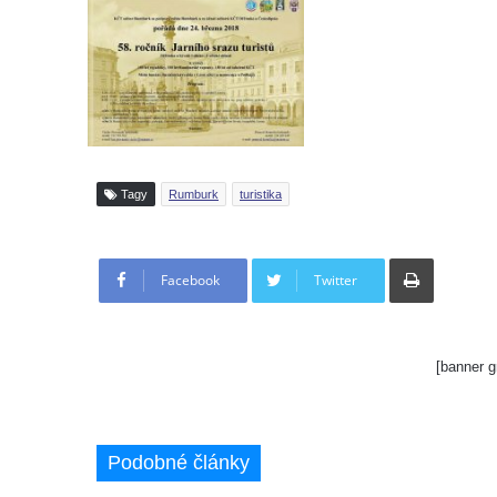
Tagy
Rumburk
turistika
Tisknout
Facebook
Twitter
[banner g
Podobné články