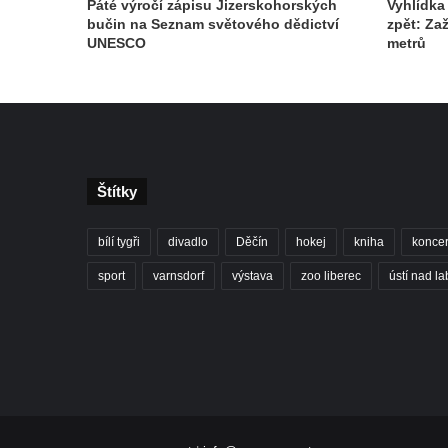
Páté výročí zápisu Jizerskohorských
Vyhlídka
bučin na Seznam světového dědictví
zpět: Za
UNESCO
metrů
Štítky
bílí tygři
divadlo
Děčín
hokej
kniha
koncer
sport
varnsdorf
výstava
zoo liberec
ústí nad l