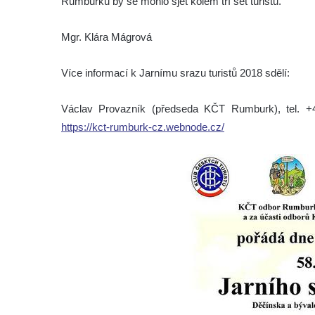
Rumburku by se mohlo sjet kolem tří set turistů.
Mgr. Klára Mágrová
Více informací k Jarnímu srazu turistů 2018 sdělí:
Václav Provazník (předseda KČT Rumburk), tel. +
https://kct-rumburk-cz.webnode.cz/