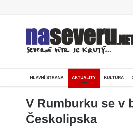
HLAVNÍ STRANA
AKTUALITY
KULTURA
V Rumburku se v b
Českolipska