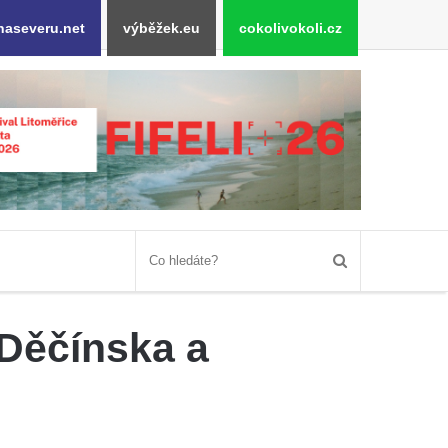
naseveru.net
výběžek.eu
cokolivokoli.cz
 Děčínska a