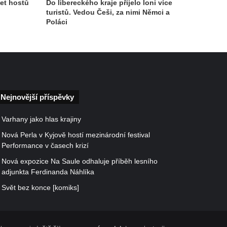
čet hostů
Do libereckého kraje přijelo loni více
turistů. Vedou Češi, za nimi Němci a
Poláci
Nejnovější příspěvky
Varhany jako hlas krajiny
Nová Perla v Kyjově hostí mezinárodní festival
Performance v časech krizí
Nová expozice Na Saule odhaluje příběh lesního
adjunkta Ferdinanda Náhlíka
Svět bez konce [komiks]