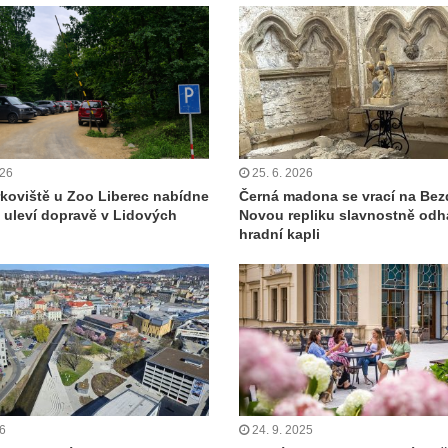
026
25. 6. 2026
koviště u Zoo Liberec nabídne
Černá madona se vrací na Bez
a uleví dopravě v Lidových
Novou repliku slavnostně odha
hradní kapli
26
24. 9. 2025