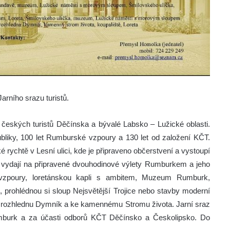
arního srazu turistů.
 českých turistů Děčínska a bývalé Labsko – Lužické oblasti.
epubliky, 100 let Rumburské vzpoury a 130 let od založení KČT.
é rychtě v Lesní ulici, kde je připraveno občerstvení a vystoupí
íci vydají na připravené dvouhodinové výlety Rumburkem a jeho
vzpoury, loretánskou kapli s ambitem, Muzeum Rumburk,
 prohlédnou si sloup Nejsvětější Trojice nebo stavby moderní
a rozhlednu Dymník a ke kamennému Stromu života. Jarní sraz
burk a za účasti odborů KČT Děčínsko a Českolipsko. Do