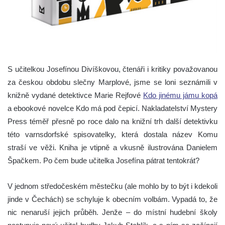
S učitelkou Josefínou Divíškovou, čtenáři i kritiky považovanou
za českou obdobu slečny Marplové, jsme se loni seznámili v
knižně vydané detektivce Marie Rejfové
Kdo jinému jámu kopá
a ebookové novelce Kdo má pod čepicí. Nakladatelství Mystery
Press téměř přesně po roce dalo na knižní trh další detektivku
této varnsdorfské spisovatelky, která dostala název Komu
straší ve věži. Kniha je vtipně a vkusně ilustrována Danielem
Špačkem. Po čem bude učitelka Josefína pátrat tentokrát?
V jednom středočeském městečku (ale mohlo by to být i kdekoli
jinde v Čechách) se schyluje k obecním volbám. Vypadá to, že
nic nenaruší jejich průběh. Jenže – do místní hudební školy