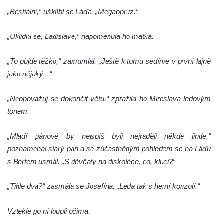
„Bestiální,“ ušklíbl se Láďa. „Megaopruz.“
„Uklidni se, Ladislave,“ napomenula ho matka.
„To půjde těžko,“ zamumlal. „Ještě k tomu sedíme v první lajně
jako nějaký –“
„Neopovažuj se dokončit větu,“ zpražila ho Miroslava ledovým
tónem.
„Mladí pánové by nejspíš byli nejraději někde jinde,“
poznamenal starý pán a se zúčastněným pohledem se na Láďu
s Bertem usmál. „S děvčaty na diskotéce, co, kluci?“
„Tihle dva?“ zasmála se Josefína. „Leda tak s herní konzolí.“
Vztekle po ní loupli očima.