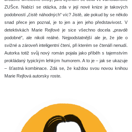
ZUŠce. Nabízí se otázka, zda v její nové knize je takových
podobností „čistě náhodných“ víc? Jistě, ale pokud by se někdo
snad přece jen poznal, je to jen a jen jeho představivost. V
detektivkách Marie Rejfové je sice všechno docela „pravdě
podobné“, ale nikoli reálné. Nejpodstatnější ale je, že jde o
svižné a zároveň inteligentní čtení, při kterém se čtenáři nenudí.
Autorka totiž svůj nový román pojala jako příběh s tajemstvím
prokládaný typickým lehkým humorem. A to je – jak se ukazuje
– šťastná kombinace. Zdá se, že každou svou novou knihou
Marie Rejfová autorsky roste.