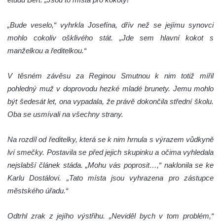
„Bude veselo,“ vyhrkla Josefína, dřív než se jejímu synovci
mohlo cokoliv ošklivého stát. „Jde sem hlavní kokot s
manželkou a ředitelkou.“
V těsném závěsu za Reginou Smutnou k nim totiž mířil
pohledný muž v doprovodu hezké mladé brunety. Jemu mohlo
být šedesát let, ona vypadala, že právě dokončila střední školu.
Oba se usmívali na všechny strany.
Na rozdíl od ředitelky, která se k nim hrnula s výrazem vůdkyně
lví smečky. Postavila se před jejich skupinku a očima vyhledala
nejslabší článek stáda. „Mohu vás poprosit…,“ naklonila se ke
Karlu Dostálovi. „Tato místa jsou vyhrazena pro zástupce
městského úřadu.“
Odtrhl zrak z jejího výstřihu. „Neviděl bych v tom problém,“