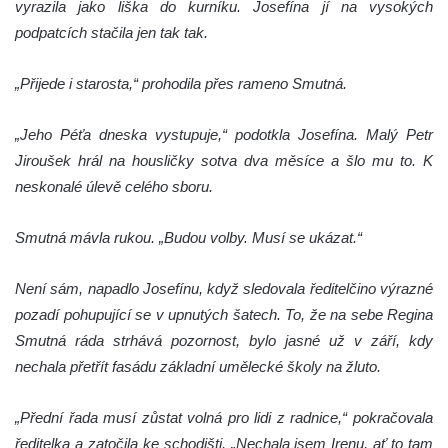
vyrazila jako liška do kurníku. Josefína jí na vysokých
podpatcích stačila jen tak tak.
„Přijede i starosta,“ prohodila přes rameno Smutná.
„Jeho Péťa dneska vystupuje,“ podotkla Josefína. Malý Petr
Jiroušek hrál na housličky sotva dva měsíce a šlo mu to. K
neskonalé úlevě celého sboru.
Smutná mávla rukou. „Budou volby. Musí se ukázat.“
Není sám, napadlo Josefínu, když sledovala ředitelčino výrazné
pozadí pohupující se v upnutých šatech. To, že na sebe Regina
Smutná ráda strhává pozornost, bylo jasné už v září, kdy
nechala přetřít fasádu základní umělecké školy na žluto.
„Přední řada musí zůstat volná pro lidi z radnice,“ pokračovala
ředitelka a zatočila ke schodišti. „Nechala jsem Irenu, ať to tam