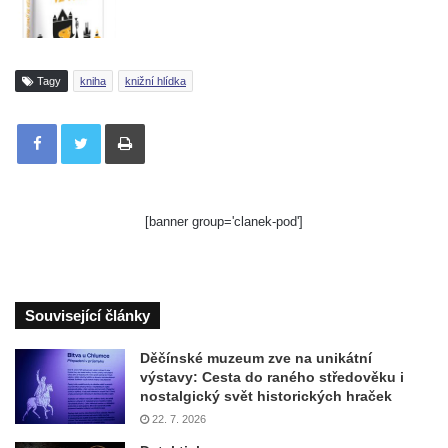
Tagy
kniha
knižní hlídka
Tisknout
[banner group='clanek-pod']
Související články
Děčínské muzeum zve na unikátní
výstavy: Cesta do raného středověku i
nostalgický svět historických hraček
22. 7. 2026