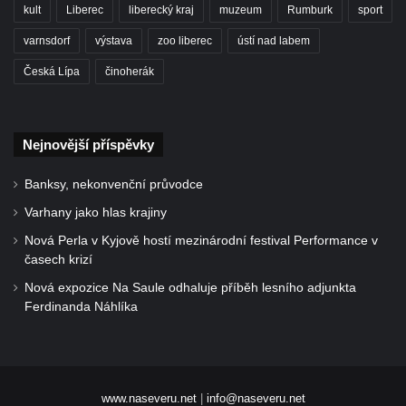
kult
Liberec
liberecký kraj
muzeum
Rumburk
sport
varnsdorf
výstava
zoo liberec
ústí nad labem
Česká Lípa
činoherák
Nejnovější příspěvky
Banksy, nekonvenční průvodce
Varhany jako hlas krajiny
Nová Perla v Kyjově hostí mezinárodní festival Performance v
časech krizí
Nová expozice Na Saule odhaluje příběh lesního adjunkta
Ferdinanda Náhlíka
www.naseveru.net
|
info@naseveru.net