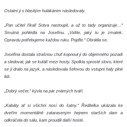
Ostatní ji s hlasitým hulákáním následovaly.
„Pan učitel říkal! Sotva nastoupil, a už to tady organizuje…“
Smutná pohlédla na Josefínu. „Vidíte, jaký tu je zmatek.
Opravdu potřebujeme každou ruku. Pojďte.“ Obrátila se.
Josefína dostala strašnou chuť kopnout ji do objemného pozadí
a sledovat, jak se kutálí mezi hosty. Spolkla sprosté slovo, které
se jí dralo na jazyk, a následovala šéfovou do vstupní haly plné
lidí.
„Dobrý večer,“ kývla na pár známých tváří.
„Kabáty ať si všichni nosí do šatny.“ Ředitelka ukázala ke
dveřím momentálně zataraseným hejnem starších dam a
odkráčela do sálu, kam proudili další hosté.