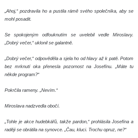
„Ahoj,“ pozdravila ho a pustila rámě svého společníka, aby se
mohl posadit.
Se spokojeným odfouknutím se uvelebil vedle Miroslavy.
„Dobrý večer,“ uklonil se galantně.
„Dobrý večer,“ odpověděla a sjela ho od hlavy až k patě. Potom
bez mrknutí oka přenesla pozornost na Josefínu. „Máte tu
někde program?“
Pokrčila rameny. „Nevím.“
Miroslava nadzvedla obočí.
„Tohle je akce hudebkářů, takže pardon,“ prohlásila Josefína a
raději se obrátila na synovce. „Čau, kluci. Trochu opruz, ne?“