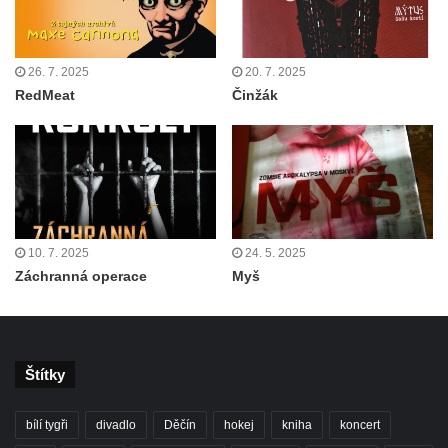
26. 7. 2025
20. 7. 2025
RedMeat
Činžák
10. 7. 2025
24. 5. 2025
Záchranná operace
Myš
Štítky
bílí tygři
divadlo
Děčín
hokej
kniha
koncert