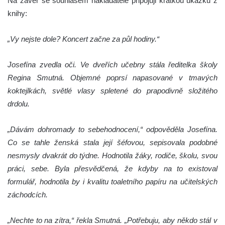
Na závěr se souhlasem nakladatele připojuji krátkou ukázku z
knihy:
„Vy nejste dole? Koncert začne za půl hodiny.“
Josefína zvedla oči. Ve dveřích učebny stála ředitelka školy
Regina Smutná. Objemné poprsí napasované v tmavých
koktejlkách, světlé vlasy spletené do prapodivně složitého
drdolu.
„Dávám dohromady to sebehodnocení,“ odpověděla Josefína.
Co se tahle ženská stala její šéfovou, sepisovala podobné
nesmysly dvakrát do týdne. Hodnotila žáky, rodiče, školu, svou
práci, sebe. Byla přesvědčená, že kdyby na to existoval
formulář, hodnotila by i kvalitu toaletního papíru na učitelských
záchodcích.
„Nechte to na zítra,“ řekla Smutná. „Potřebuju, aby někdo stál v