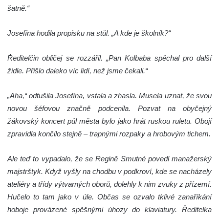
šatně.“
Josefína hodila propisku na stůl. „A kde je školník?“
Ředitelčin obličej se rozzářil. „Pan Kolbaba spěchal pro další
židle. Přišlo daleko víc lidí, než jsme čekali.“
„Aha,“ odtušila Josefína, vstala a zhasla. Musela uznat, že svou
novou šéfovou značně podcenila. Pozvat na obyčejný
žákovský koncert půl města bylo jako hrát ruskou ruletu. Obojí
zpravidla končilo stejně – trapnými rozpaky a hrobovým tichem.
Ale teď to vypadalo, že se Regině Smutné povedl manažerský
majstrštyk. Když vyšly na chodbu v podkroví, kde se nacházely
ateliéry a třídy výtvarných oborů, dolehly k nim zvuky z přízemí.
Hučelo to tam jako v úle. Občas se ozvalo tklivé zanaříkání
hoboje provázené spěšnými úhozy do klaviatury. Ředitelka