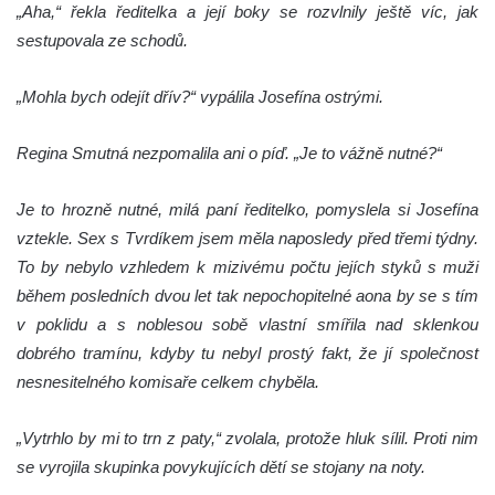
„Aha,“ řekla ředitelka a její boky se rozvlnily ještě víc, jak
sestupovala ze schodů.
„Mohla bych odejít dřív?“ vypálila Josefína ostrými.
Regina Smutná nezpomalila ani o píď. „Je to vážně nutné?“
Je to hrozně nutné, milá paní ředitelko, pomyslela si Josefína
vztekle. Sex s Tvrdíkem jsem měla naposledy před třemi týdny.
To by nebylo vzhledem k mizivému počtu jejích styků s muži
během posledních dvou let tak nepochopitelné a
ona by se s tím
v poklidu a s noblesou sobě vlastní smířila nad sklenkou
dobrého tramínu, kdyby tu nebyl prostý fakt, že jí společnost
nesnesitelného komisaře celkem chyběla.
„Vytrhlo by mi to trn z paty,“ zvolala, protože hluk sílil. Proti nim
se vyrojila skupinka povykujících dětí se stojany na noty.