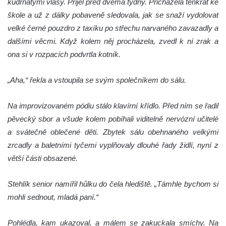
kudrnatými vlasy. Přijel před dvěma týdny. Přicházela tenkrát ke
škole a už z dálky pobaveně sledovala, jak se snaží vydolovat
velké černé pouzdro z taxíku po střechu narvaného zavazadly a
dalšími věcmi. Když kolem něj procházela, zvedl k ní zrak a
ona si v rozpacích podvrtla kotník.
„Aha,“ řekla a vstoupila se svým společníkem do sálu.
Na improvizovaném pódiu stálo klavírní křídlo. Před ním se řadil
pěvecký sbor a všude kolem pobíhali viditelně nervózní učitelé
a svátečně oblečené děti. Zbytek sálu obehnaného velkými
zrcadly a baletními tyčemi vyplňovaly dlouhé řady židlí, nyní z
větší části obsazené.
Stehlík senior namířil hůlku do čela hlediště. „Támhle bychom si
mohli sednout, mladá paní.“
Pohlédla, kam ukazoval, a málem se zakuckala smíchy. Na