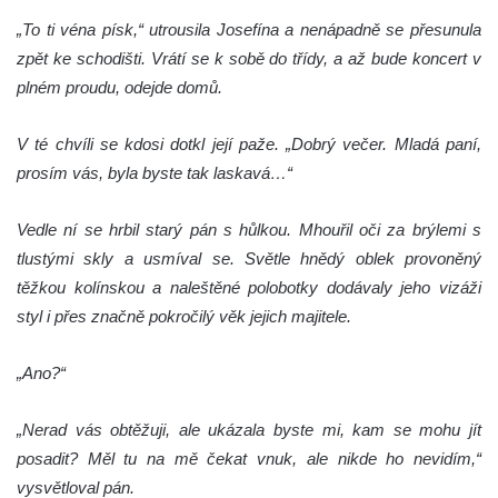
„To ti véna písk,“ utrousila Josefína a nenápadně se přesunula
zpět ke schodišti. Vrátí se k sobě do třídy, a až bude koncert v
plném proudu, odejde domů.
V té chvíli se kdosi dotkl její paže. „Dobrý večer. Mladá paní,
prosím vás, byla byste tak laskavá…“
Vedle ní se hrbil starý pán s hůlkou. Mhouřil oči za brýlemi s
tlustými skly a usmíval se. Světle hnědý oblek provoněný
těžkou kolínskou a naleštěné polobotky dodávaly jeho vizáži
styl i přes značně pokročilý věk jejich majitele.
„Ano?“
„Nerad vás obtěžuji, ale ukázala byste mi, kam se mohu jít
posadit? Měl tu na mě čekat vnuk, ale nikde ho nevidím,“
vysvětloval pán.