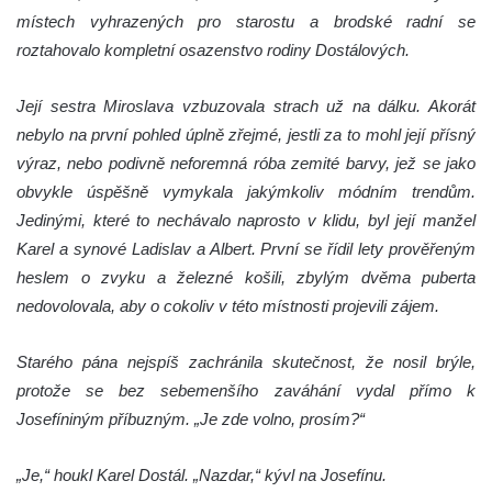
místech vyhrazených pro starostu a brodské radní se
roztahovalo kompletní osazenstvo rodiny Dostálových.
Její sestra Miroslava vzbuzovala strach už na dálku. Akorát
nebylo na první pohled úplně zřejmé, jestli za to mohl její přísný
výraz, nebo podivně neforemná róba zemité barvy, jež se jako
obvykle úspěšně vymykala jakýmkoliv módním trendům.
Jedinými, které to nechávalo naprosto v klidu, byl její manžel
Karel a synové Ladislav a Albert. První se řídil lety prověřeným
heslem o zvyku a železné košili, zbylým dvěma puberta
nedovolovala, aby o cokoliv v této místnosti projevili zájem.
Starého pána nejspíš zachránila skutečnost, že nosil brýle,
protože se bez sebemenšího zaváhání vydal přímo k
Josefíniným příbuzným. „Je zde volno, prosím?“
„Je,“ houkl Karel Dostál. „Nazdar,“ kývl na Josefínu.