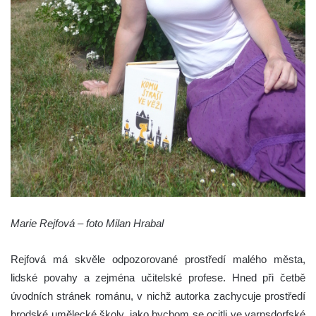
Marie Rejfová – foto Milan Hrabal
Rejfová má skvěle odpozorované prostředí malého města,
lidské povahy a zejména učitelské profese. Hned při četbě
úvodních stránek románu, v nichž autorka zachycuje prostředí
brodské umělecké školy, jako bychom se ocitli ve varnsdorfské