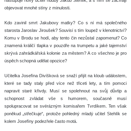
nastupuje nový učitel hudby Jakub Stehlík, a s ním se začínají
objevovat mnohé stíny z minulosti.
Kdo zavinil smrt Jakubovy matky? Co s ní má společného
starosta Jaroslav Jiroušek? Souvisí s tím loupež v klenotnictví?
Komu v Brodu se hodí, aby tento čin nezůstal zapomenut? Co
znamená králičí tlapka v pouzdře na trumpetu a jaké tajemství
skrývá zahrádkářská kolonie za městem? A co všechno je pro
úspěch schopná udělat opozice?
Učitelka Josefína Divíšková se snaží přijít na kloub událostem,
které se tady staly před více než třiceti lety, a tím pomoci
napravit staré křivdy. Musí se spolehnout na svůj důvtip a
schopnost zvládat vše s humorem, současně musí
spolupracovat se svérázným komisařem Tvrdíkem. Ten však
poněkud „střečkuje“, protože pohledný mladý učitel Stehlík se
kolem Josefíny podezřele často motá.