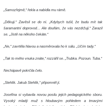
„Samozřejmě,“ řekla a nabídla mu rámě.
„Děkuji.“ Zavěsil se do ní. „Kdybych tušil, že budu mít tak
šaramantní doprovod… Ale doufám, že vás nezdržuji.“ Zarazil
se. „Jistě na někoho čekáte.“
„Ne,“ zavrtěla hlavou a nasměrovala ho k sálu. „Učím tady.“
„Tak to mého vnuka znáte,“ rozzářil se. „Trubka. Pozoun. Tuba.“
Nechápavě pokrčila čelo.
„Stehlík. Jakub Stehlík,“ připomněl jí.
Josefína si vybavila novou posilu jejich pedagogického sboru.
Vysoký mladý muž s hloubavým pohledem a tmavými