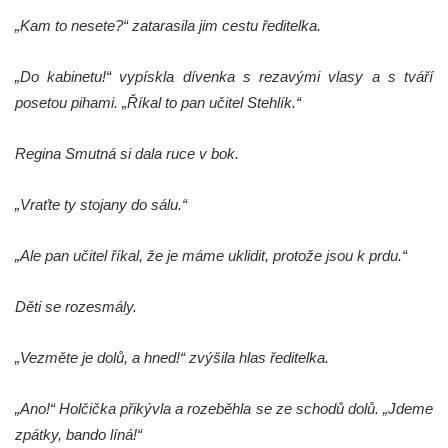
„Kam to nesete?“ zatarasila jim cestu ředitelka.
„Do kabinetu!“ vypískla dívenka s rezavými vlasy a s tváří
posetou pihami. „Říkal to pan učitel Stehlík.“
Regina Smutná si dala ruce v bok.
„Vraťte ty stojany do sálu.“
„Ale pan učitel říkal, že je máme uklidit, protože jsou k prdu.“
Děti se rozesmály.
„Vezměte je dolů, a hned!“ zvýšila hlas ředitelka.
„Ano!“ Holčička přikývla a rozeběhla se ze schodů dolů. „Jdeme
zpátky, bando líná!“