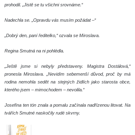
prohodil. „Jistě se tu všichni srovnáme.“
Nadechla se. „Opravdu vás musím požádat –“
„Dobrý den, paní ředitelko,“ ozvala se Miroslava.
Regina Smutná na ni pohlédla.
„Ještě jsme si nebyly představeny. Magistra Dostálová,“
pronesla Miroslava. „Nevidím sebemenší důvod, proč by má
rodina nemohla sedět na stejných židlích jako starosta obce,
kterého jsem – mimochodem – nevolila.“
Josefína ten tón znala a pomalu začínala nadřízenou litovat. Na
tvářích Smutné naskočily rudé skvrny.