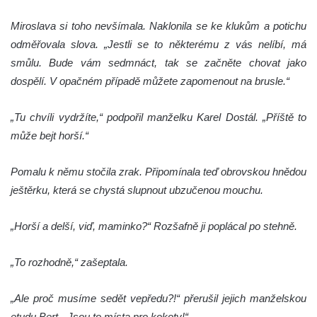
Miroslava si toho nevšímala. Naklonila se ke klukům a potichu
odměřovala slova. „Jestli se to některému z vás nelíbí, má
smůlu. Bude vám sedmnáct, tak se začněte chovat jako
dospělí. V opačném případě můžete zapomenout na brusle.“
„Tu chvíli vydržíte,“ podpořil manželku Karel Dostál. „Příště to
může bejt horší.“
Pomalu k němu stočila zrak. Připomínala teď obrovskou hnědou
ještěrku, která se chystá slupnout ubzučenou mouchu.
„Horší a delší, viď, maminko?“ Rozšafně ji poplácal po stehně.
„To rozhodně,“ zašeptala.
„Ale proč musíme sedět vepředu?!“ přerušil jejich manželskou
etudu Bert. „Jsou to místa pro kokoty!“