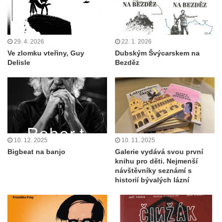
29. 4. 2026
22. 1. 2026
Ve zlomku vteřiny, Guy
Dubským Švýcarskem na
Delisle
Bezděz
10. 12. 2025
10. 11. 2025
Bigbeat na banjo
Galerie vydává svou první
knihu pro děti. Nejmenší
návštěvníky seznámí s
historií bývalých lázní