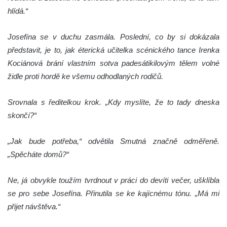
hlídá.“
Josefína se v duchu zasmála. Poslední, co by si dokázala
představit, je to, jak éterická učitelka scénického tance Irenka
Kociánová brání vlastním sotva padesátikilovým tělem volné
židle proti hordě ke všemu odhodlaných rodičů.
Srovnala s ředitelkou krok. „Kdy myslíte, že to tady dneska
skončí?“
„Jak bude potřeba,“ odvětila Smutná značně odměřeně.
„Spěcháte domů?“
Ne, já obvykle toužím tvrdnout v práci do devíti večer, ušklíbla
se pro sebe Josefína. Přinutila se ke kajícnému tónu. „Má mi
přijet návštěva.“