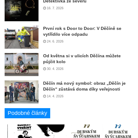
Detektivka ze severu
16. 7. 2026
První rok s Door to Door: V Děčíně se
vytřídilo více odpadu
24. 6. 2026
Od května si v ulicích Děčína můžete
půjčit kolo
30. 4. 2026
Děčín má nový symbol: obraz „Děčín je
Děčín“ zůstává doma díky veřejnosti
14. 4. 2026
Podobné články