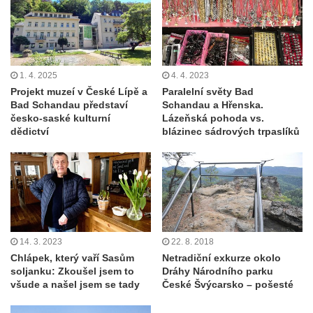
1. 4. 2025
4. 4. 2023
Projekt muzeí v České Lípě a
Paralelní světy Bad
Bad Schandau představí
Schandau a Hřenska.
česko-saské kulturní
Lázeňská pohoda vs.
dědictví
blázinec sádrových trpaslíků
14. 3. 2023
22. 8. 2018
Chlápek, který vaří Sasům
Netradiční exkurze okolo
soljanku: Zkoušel jsem to
Dráhy Národního parku
všude a našel jsem se tady
České Švýcarsko – pošesté