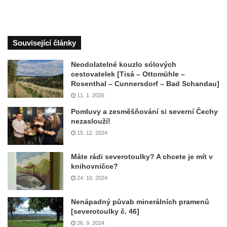
Související články
Neodolatelné kouzlo sólových
cestovatelek [Tisá – Ottomühle –
Rosenthal – Cunnersdorf – Bad Schandau]
11. 1. 2026
Pomluvy a zesměšňování si severní Čechy
nezaslouží!
15. 12. 2024
Máte rádi severotoulky? A chcete je mít v
knihovničce?
24. 10. 2024
Nenápadný půvab minerálních pramenů
[severotoulky č. 46]
26. 9. 2024