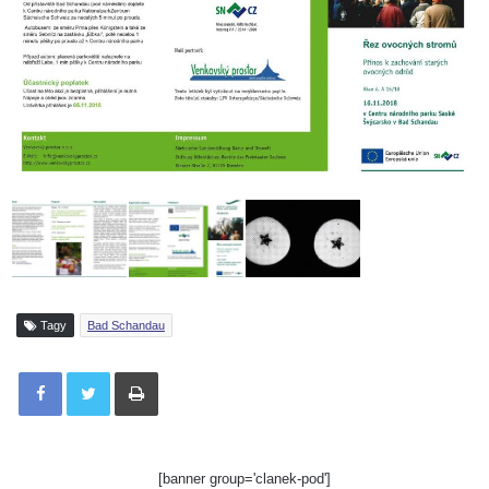
Tagy
Bad Schandau
Tisknout
[banner group='clanek-pod']