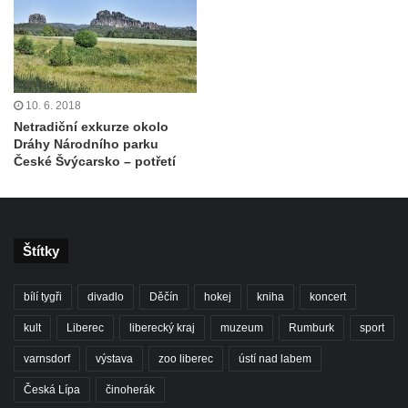
10. 6. 2018
Netradiční exkurze okolo
Dráhy Národního parku
České Švýcarsko – potřetí
Štítky
bílí tygři
divadlo
Děčín
hokej
kniha
koncert
kult
Liberec
liberecký kraj
muzeum
Rumburk
sport
varnsdorf
výstava
zoo liberec
ústí nad labem
Česká Lípa
činoherák