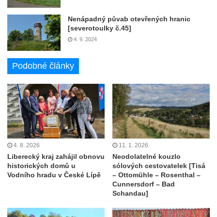
Nenápadný půvab otevřených hranic
[severotoulky č.45]
4. 9. 2024
Podobné články
4. 8. 2026
11. 1. 2026
Liberecký kraj zahájil obnovu
Neodolatelné kouzlo
historických domů u
sólových cestovatelek [Tisá
Vodního hradu v České Lípě
– Ottomühle – Rosenthal –
Cunnersdorf – Bad
Schandau]