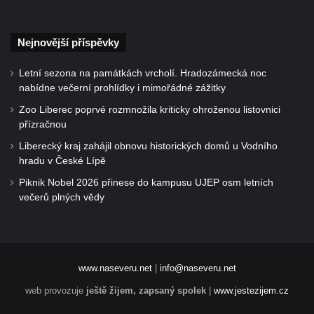
Nejnovější příspěvky
Letní sezona na památkách vrcholí. Hradozámecká noc
nabídne večerní prohlídky i mimořádné zážitky
Zoo Liberec poprvé rozmnožila kriticky ohroženou listovnici
přízračnou
Liberecký kraj zahájil obnovu historických domů u Vodního
hradu v České Lípě
Piknik Nobel 2026 přinese do kampusu UJEP osm letních
večerů plných vědy
www.naseveru.net
|
info@naseveru.net
web provozuje
ještě žijem, zapsaný spolek
|
www.jestezijem.cz