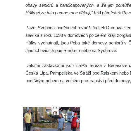
obavy seniorů a handicapovaných, a že jim pomůže 
Hůlkovi za tuto pomoc moc děkuji,“
řekl náměstek Pav
Pavel Svoboda poděkoval rovněž řediteli Domova senio
slavíka z roku 1998 v domovech po celém kraji zorgani
Hůlky vychutnají, jsou třeba také domovy seniorů v Č
Jindřichovicích pod Smrkem nebo na Sychrově.
Dalšími zastávkami jsou i SPS Tereza v Benešově u S
Česká Lípa, Pampeliška ve Stráži pod Ralskem nebo D
pod širým nebem na volném prostranství před domovy, 