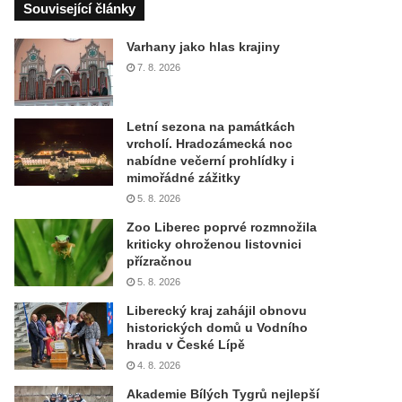
Související články
Varhany jako hlas krajiny
7. 8. 2026
Letní sezona na památkách
vrcholí. Hradozámecká noc
nabídne večerní prohlídky i
mimořádné zážitky
5. 8. 2026
Zoo Liberec poprvé rozmnožila
kriticky ohroženou listovnici
přízračnou
5. 8. 2026
Liberecký kraj zahájil obnovu
historických domů u Vodního
hradu v České Lípě
4. 8. 2026
Akademie Bílých Tygrů nejlepší