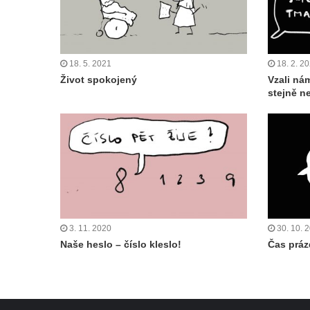
18. 5. 2021
18. 2. 2
Život spokojený
Vzali ná
stejně n
3. 11. 2020
30. 10. 
Naše heslo – číslo kleslo!
Čas práz