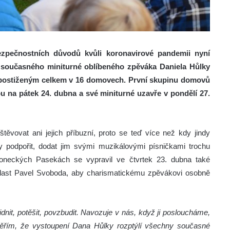
bezpečnostních důvodů kvůli koronavirové pandemii nyní
l současného miniturné oblíbeného zpěváka Daniela Hůlky
a postiženým celkem v 16 domovech. První skupinu domovů
u na pátek 24. dubna a své miniturné uzavře v pondělí 27.
vovat ani jejich příbuzní, proto se teď více než kdy jindy
ky podpořit, dodat jim svými muzikálovými písničkami trochu
neckých Pasekách se vypravil ve čtvrtek 23. dubna také
blast Pavel Svoboda, aby charismatickému zpěvákovi osobně
dnit, potěšit, povzbudit. Navozuje v nás, když ji posloucháme,
Věřím, že vystoupení Dana Hůlky rozptýlí všechny současné