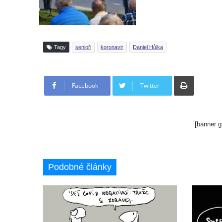
Tagy
senioři
koronavir
Daniel Hůlka
Tisknout
Facebook
Twitter
[banner g
Podobné články