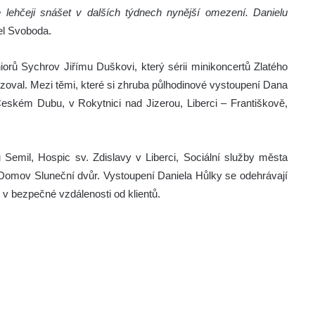
lehčeji snášet v dalších týdnech nynější omezení. Danielu
el Svoboda.
rů Sychrov Jiřímu Duškovi, který sérii minikoncertů Zlatého
zoval. Mezi těmi, které si zhruba půlhodinové vystoupení Dana
eském Dubu, v Rokytnici nad Jizerou, Liberci – Františkově,
emil, Hospic sv. Zdislavy v Liberci, Sociální služby města
omov Sluneční dvůr. Vystoupení Daniela Hůlky se odehrávají
v bezpečné vzdálenosti od klientů.