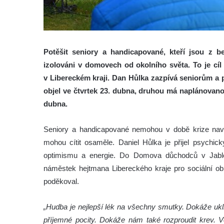
Potěšit seniory a handicapované, kteří jsou z 
izolováni v domovech od okolního světa. To je cí
v Libereckém kraji. Dan Hůlka zazpívá seniorům 
objel ve čtvrtek 23. dubna, druhou má naplánovano
dubna.
Seniory a handicapované nemohou v době krize navště
mohou cítit osaměle. Daniel Hůlka je přijel psychic
optimismu a energie. Do Domova důchodců v Jablo
náměstek hejtmana Libereckého kraje pro sociální o
poděkoval.
„Hudba je nejlepší lék na všechny smutky. Dokáže ukli
příjemné pocity. Dokáže nám také rozproudit krev. 