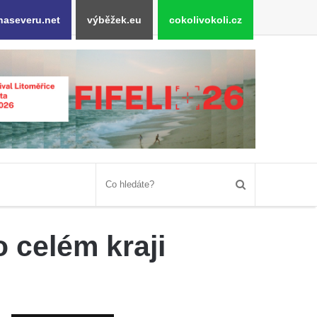
naseveru.net
výběžek.eu
cokolivokoli.cz
 celém kraji