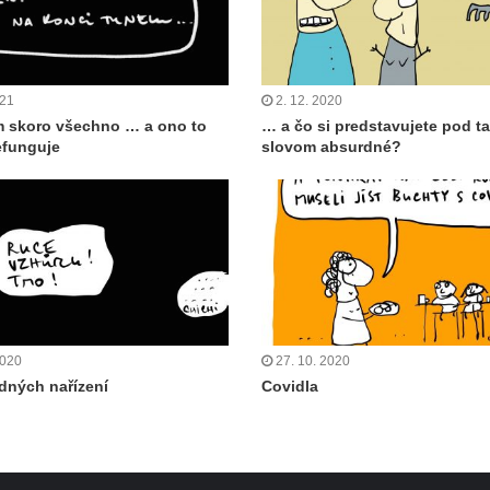
021
2. 12. 2020
m skoro všechno … a ono to
… a čo si predstavujete pod t
efunguje
slovom absurdné?
2020
27. 10. 2020
dných nařízení
Covidla