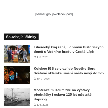
[banner group='clanek-pod']
Související články
Liberecký kraj zahájil obnovu historických
domů u Vodního hradu v České Lípě
4. 8. 2026
Kolekce IGS se vrací do Nového Boru.
Světové sklářské umění našlo nový domov
30. 7. 2026
Mostecké muzeum zve na výstavy,
přednášky i oslavu 125 let městské
dopravy
1. 6. 2026