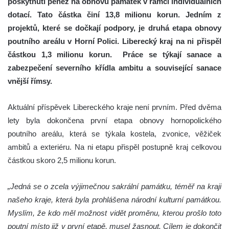
poskytnutí peněz na obnovu památek v rámci individuálních
dotací. Tato částka činí 13,8 milionu korun. Jedním z
projektů, které se dočkají podpory, je druhá etapa obnovy
poutního areálu v Horní Polici. Liberecký kraj na ni přispěl
částkou 1,3 milionu korun.
Práce se týkají sanace a
zabezpečení severního křídla ambitu a související sanace
vnější římsy.
Aktuální příspěvek Libereckého kraje není prvním. Před dvěma
lety byla dokončena první etapa obnovy hornopolického
poutního areálu, která se týkala kostela, zvonice, věžiček
ambitů a exteriéru. Na ni etapu přispěl postupně kraj celkovou
částkou skoro 2,5 milionu korun.
„Jedná se o zcela výjimečnou sakrální památku, téměř na kraji
našeho kraje, která byla prohlášena národní kulturní památkou.
Myslím, že kdo měl možnost vidět proměnu, kterou prošlo toto
poutní místo již v první etapě, musel žasnout. Cílem je dokončit