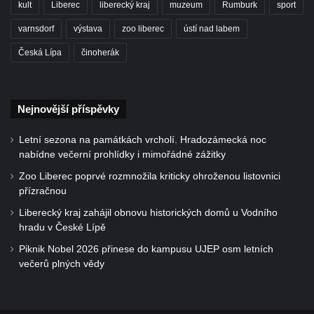
kult
Liberec
liberecký kraj
muzeum
Rumburk
sport
varnsdorf
výstava
zoo liberec
ústí nad labem
Česká Lípa
činoherák
Nejnovější příspěvky
Letní sezona na památkách vrcholí. Hradozámecká noc
nabídne večerní prohlídky i mimořádné zážitky
Zoo Liberec poprvé rozmnožila kriticky ohroženou listovnici
přízračnou
Liberecký kraj zahájil obnovu historických domů u Vodního
hradu v České Lípě
Piknik Nobel 2026 přinese do kampusu UJEP osm letních
večerů plných vědy