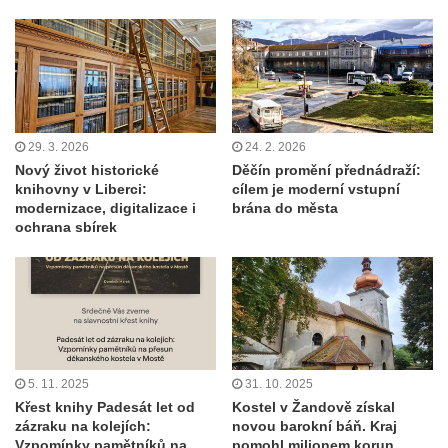
29. 3. 2026
24. 2. 2026
Nový život historické
Děčín promění přednádraží:
knihovny v Liberci:
cílem je moderní vstupní
modernizace, digitalizace i
brána do města
ochrana sbírek
5. 11. 2025
31. 10. 2025
Křest knihy Padesát let od
Kostel v Žandově získal
zázraku na kolejích:
novou barokní báň. Kraj
Vzpomínky pamětníků na
pomohl milionem korun