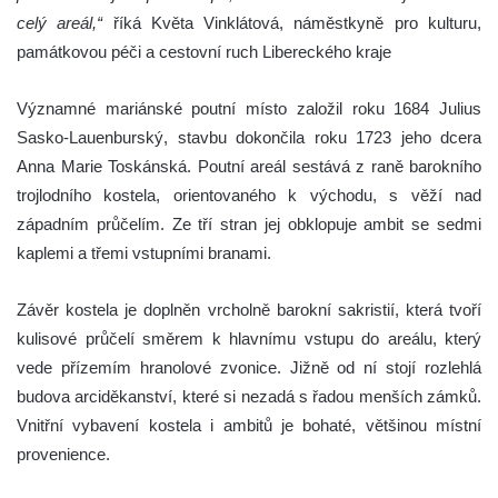
celý areál,“
říká Květa Vinklátová, náměstkyně pro kulturu,
památkovou péči a cestovní ruch Libereckého kraje
Významné mariánské poutní místo založil roku 1684 Julius
Sasko-Lauenburský, stavbu dokončila roku 1723 jeho dcera
Anna Marie Toskánská. Poutní areál sestává z raně barokního
trojlodního kostela, orientovaného k východu, s věží nad
západním průčelím. Ze tří stran jej obklopuje ambit se sedmi
kaplemi a třemi vstupními branami.
Závěr kostela je doplněn vrcholně barokní sakristií, která tvoří
kulisové průčelí směrem k hlavnímu vstupu do areálu, který
vede přízemím hranolové zvonice. Jižně od ní stojí rozlehlá
budova arciděkanství, které si nezadá s řadou menších zámků.
Vnitřní vybavení kostela i ambitů je bohaté, většinou místní
provenience.