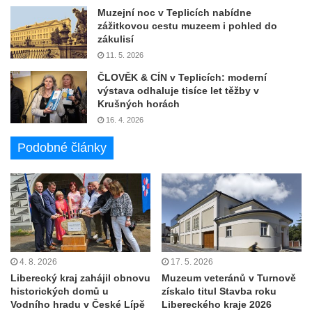
Muzejní noc v Teplicích nabídne
zážitkovou cestu muzeem i pohled do
zákulisí
11. 5. 2026
ČLOVĚK & CÍN v Teplicích: moderní
výstava odhaluje tisíce let těžby v
Krušných horách
16. 4. 2026
Podobné články
4. 8. 2026
17. 5. 2026
Liberecký kraj zahájil obnovu
Muzeum veteránů v Turnově
historických domů u
získalo titul Stavba roku
Vodního hradu v České Lípě
Libereckého kraje 2026