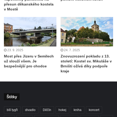
přesun děkanského kostela
v Mostě
23. 9. 2025
24. 7. 2025
Most přes Jizeru v Semilech
Znovuzrození pokladu z 13.
už slouží všem. Je
století: Kostel sv. Mikuláše v
bezpečnější pro chodce
Brništi ožívá díky podpoře
kraje
Štítky
bílí tygři
divadlo
Děčín
hokej
kniha
koncert