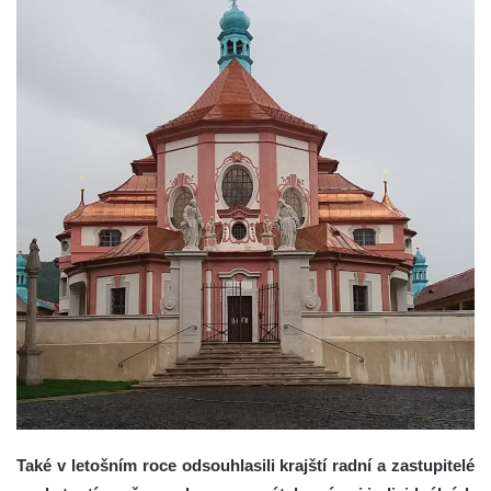
Také v letošním roce odsouhlasili krajští radní a zastupitelé