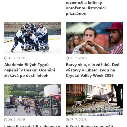
rozmnožila kriticky
ohroženou listovnici
přízračnou
31. 7. 2026
30. 7. 2026
Akademie Bílých Tygrů
Barvy skla, síla zážitků. Dvě
nejlepší v Česku! Ocenění
výstavy v Liberci zvou na
získává po šesti letech
Crystal Valley Week 2026
29. 7. 2026
26. 7. 2026
Lvice Elsa odjíždí z liberecké
V Zoo Liberec se po pěti