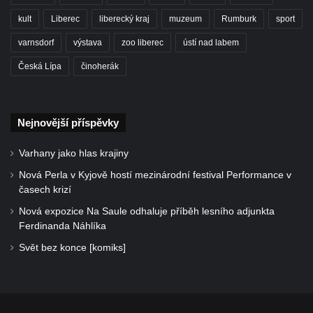
kult
Liberec
liberecký kraj
muzeum
Rumburk
sport
varnsdorf
výstava
zoo liberec
ústí nad labem
Česká Lípa
činoherák
Nejnovější příspěvky
Varhany jako hlas krajiny
Nová Perla v Kyjově hostí mezinárodní festival Performance v
časech krizí
Nová expozice Na Saule odhaluje příběh lesního adjunkta
Ferdinanda Náhlíka
Svět bez konce [komiks]