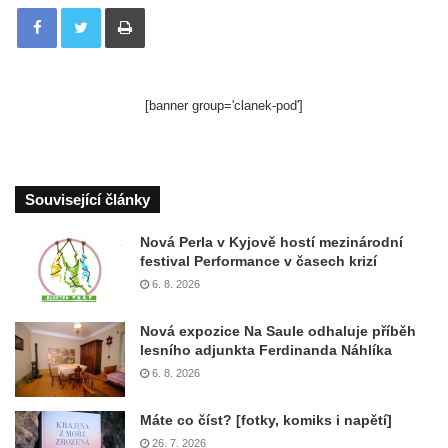
Tisknout
[banner group='clanek-pod']
Související články
Nová Perla v Kyjově hostí mezinárodní
festival Performance v časech krizí
6. 8. 2026
Nová expozice Na Saule odhaluje příběh
lesního adjunkta Ferdinanda Náhlíka
6. 8. 2026
Máte co číst? [fotky, komiks i napětí]
26. 7. 2026