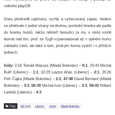
velkého playOff.
Dnes předvedli zajímavý, rychlý a vyhecovaný zápas. Vedení
se přelévalo z jedné strany na druhou, poslední branka ale padla
do branky hostů, takže někteří fanoušci (a my s nimi) mohli
dumat nad tím, proč se Tygři vzpamaatovali až v úplném konci
základní části, ale také o tom, jestli jim forma vydrží i v příštích
týdnech.
Góly:
2:16 Tomáš Mazura (Mladá Boleslav) –
0:1
, 20:43 Michal
Bulíř (Liberec) –
1:1
, 32:29 Layton Ahac (Liberec) –
2:1
, 35:26
Petr Čajka (Mladá Boleslav) –
2:2
,
47:48
David Bernard (Mladá
Boleslav) –
3:2
,
50:30
Michal Ivan (Liberec) –
3:3
,
59:43
Róbert
Lantoši (Liberec) –
4:3
Tagy
bílí tygři
Liberec
hokej
Mladá Boleslav