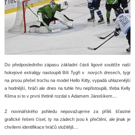
Do předposledního zápasu základní části ligové soutěže naší
hokejové extraligy nastoupili Bílí Tygři v nových dresech, tygr
na prsou přešel trochu na model Hello Kitty, vypadá uhlazenější
a hodnější, hráči ale dnes na tuhle hru nepřistoupili, třeba Kelly
Klíma si to v první třetině rozdal s Adamem Jánošíkem…
Z novinářského pohledu nepovažujeme za příliš šťastné
grafické řešení čísel, ty na zádech jsou k přečtění, ale jinak je
chvílemi identifikace hráčů složitějš…