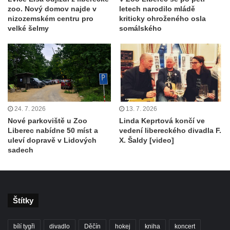
zoo. Nový domov najde v
letech narodilo mládě
nizozemském centru pro
kriticky ohroženého osla
velké šelmy
somálského
24. 7. 2026
13. 7. 2026
Nové parkoviště u Zoo
Linda Keprtová končí ve
Liberec nabídne 50 míst a
vedení libereckého divadla F.
uleví dopravě v Lidových
X. Šaldy [video]
sadech
Štítky
bílí tygři
divadlo
Děčín
hokej
kniha
koncert