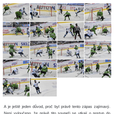
A je ještě jeden důvod, proč byl právě tento zápas zajímavý.
Není vyloučeno, že právě tito soupeři se utkají o postup do