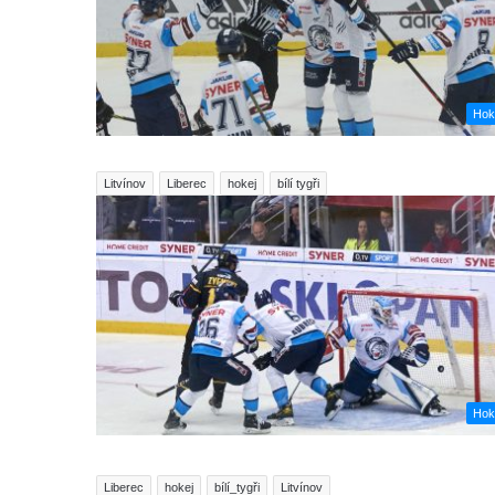
Hok
Litvínov
Liberec
hokej
bílí tygři
Hok
Liberec
hokej
bílí_tygři
Litvínov