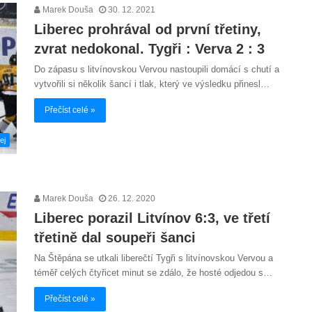
Marek Douša
30. 12. 2021
Liberec prohrával od první třetiny,
zvrat nedokonal. Tygři : Verva 2 : 3
Do zápasu s litvínovskou Vervou nastoupili domácí s chutí a
vytvořili si několik šancí i tlak, který ve výsledku přinesl…
Přečíst celé »
ej
Marek Douša
26. 12. 2020
Liberec porazil Litvínov 6:3, ve třetí
třetině dal soupeři šanci
Na Štěpána se utkali liberečtí Tygři s litvínovskou Vervou a
téměř celých čtyřicet minut se zdálo, že hosté odjedou s…
Přečíst celé »