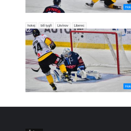
Hok
hokej
bílí tygři
Litvínov
Liberec
Hok