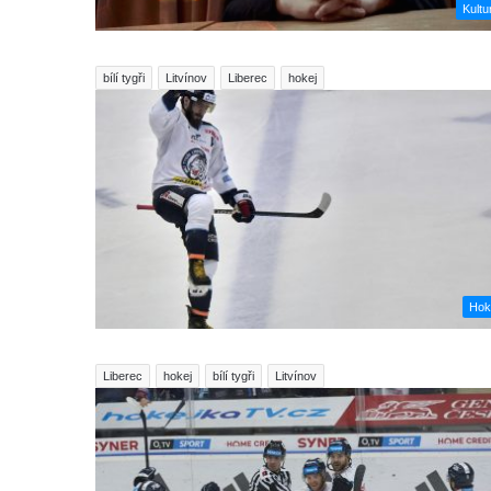
Kultu
bílí tygři
Litvínov
Liberec
hokej
Hok
Liberec
hokej
bílí tygři
Litvínov