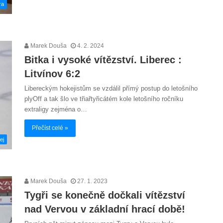
ra
Marek Douša
4. 2. 2024
Bitka i vysoké vítězství. Liberec :
Litvínov 6:2
Libereckým hokejistům se vzdálil přímý postup do letošního
plyOff a tak šlo ve třiařtyřicátém kole letošního ročníku
extraligy zejména o…
Přečíst celé »
ej
Marek Douša
27. 1. 2023
Tygři se konečně dočkali vítězství
nad Vervou v základní hrací době!