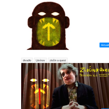
Aktuali
divadlo
Litvínov
zločin a quest