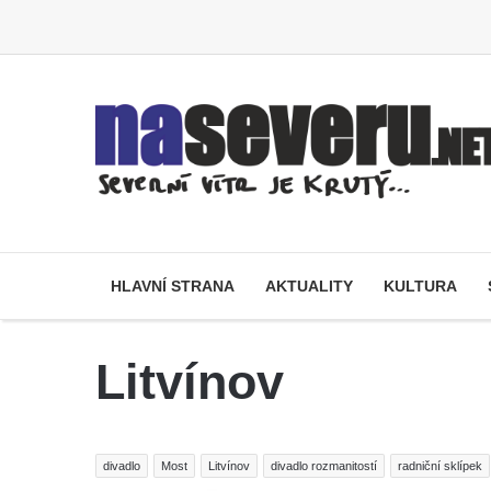
HLAVNÍ STRANA
AKTUALITY
KULTURA
Litvínov
divadlo
Most
Litvínov
divadlo rozmanitostí
radniční sklípek