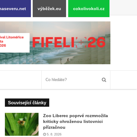
naseveru.net
výběžek.eu
cokolivokoli.cz
Související články
Zoo Liberec poprvé rozmnožila
kriticky ohroženou listovnici
přízračnou
5. 8. 2026