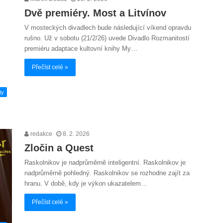
Dvě premiéry. Most a Litvínov
V mosteckých divadlech bude následující víkend opravdu
rušno. Už v sobotu (21/2/26) uvede Divadlo Rozmanitostí
premiéru adaptace kultovní knihy My…
Přečíst celé »
ty
redakce
8. 2. 2026
Zločin a Quest
Raskolnikov je nadprůměrně inteligentní. Raskolnikov je
nadprůměrně pohledný. Raskolnikov se rozhodne zajít za
hranu. V době, kdy je výkon ukazatelem…
Přečíst celé »