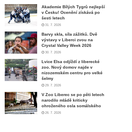
Akademie Bílých Tygrů nejlepší
v Česku! Ocenění získává po
šesti letech
31. 7. 2026
Barvy skla, síla zážitků. Dvě
výstavy v Liberci zvou na
Crystal Valley Week 2026
30. 7. 2026
Lvice Elsa odjíždí z liberecké
zoo. Nový domov najde v
nizozemském centru pro velké
šelmy
29. 7. 2026
V Zoo Liberec se po pěti letech
narodilo mládě kriticky
ohroženého osla somálského
26. 7. 2026