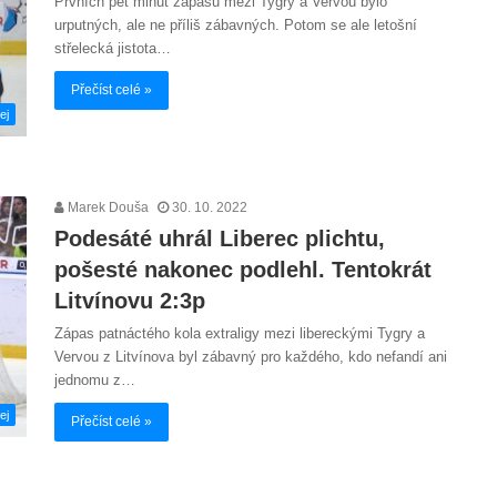
Prvních pět minut zápasu mezi Tygry a Vervou bylo
urputných, ale ne příliš zábavných. Potom se ale letošní
střelecká jistota…
Přečíst celé »
ej
Marek Douša
30. 10. 2022
Podesáté uhrál Liberec plichtu,
pošesté nakonec podlehl. Tentokrát
Litvínovu 2:3p
Zápas patnáctého kola extraligy mezi libereckými Tygry a
Vervou z Litvínova byl zábavný pro každého, kdo nefandí ani
jednomu z…
ej
Přečíst celé »