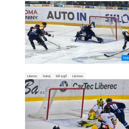
Hok
Liberec
hokej
bílí tygři
Litvínov