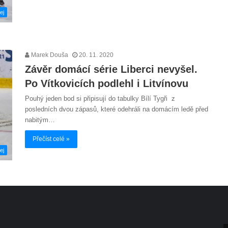
ej
Marek Douša
20. 11. 2020
Závěr domácí série Liberci nevyšel.
Po Vítkovicích podlehl i Litvínovu
Pouhý jeden bod si připisují do tabulky Bílí Tygři z
posledních dvou zápasů, které odehráli na domácím ledě před
nabitým…
Přečíst celé »
ej