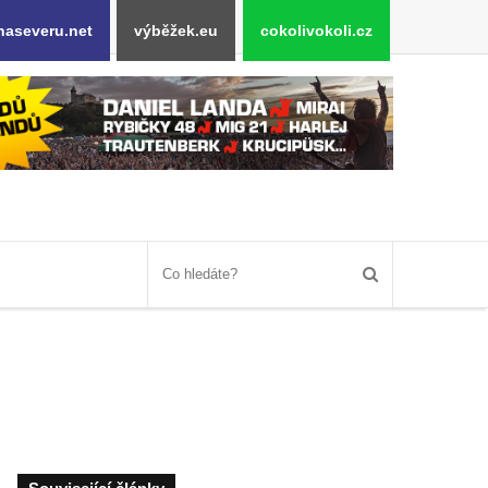
naseveru.net
výběžek.eu
cokolivokoli.cz