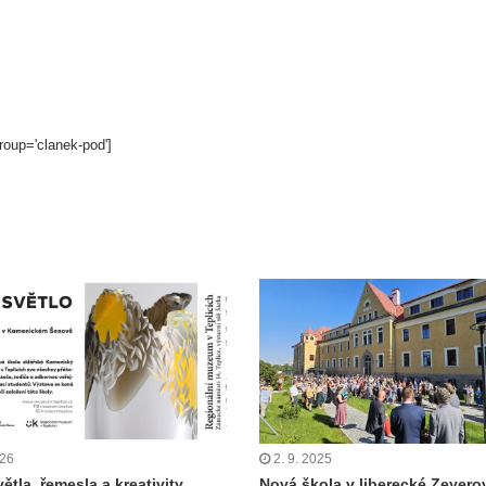
roup='clanek-pod']
026
2. 9. 2025
větla, řemesla a kreativity
Nová škola v liberecké Zeyerov