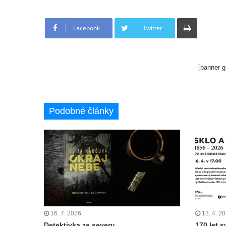
Tisknout
Facebook
Twitter
[banner g
Podobné články
16. 7. 2026
13. 4. 2
Detektivka ze severu
170 let s