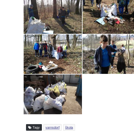
Tagy
varnsdorf
škola