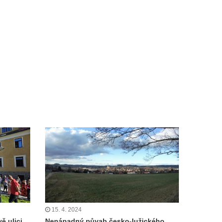
15. 4. 2024
ě ulici
Nenápadný půvab česko-lužického