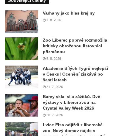
Související články
Varhany jako hlas krajiny
7. 8. 2026
Zoo Liberec poprvé rozmnožila
kriticky ohroženou listovnici
přízračnou
5. 8. 2026
Akademie Bílých Tygrů nejlepší
v Česku! Ocenění získává po
šesti letech
31. 7. 2026
Barvy skla, síla zážitků. Dvě
výstavy v Liberci zvou na
Crystal Valley Week 2026
30. 7. 2026
Lvice Elsa odjíždí z liberecké
zoo. Nový domov najde v