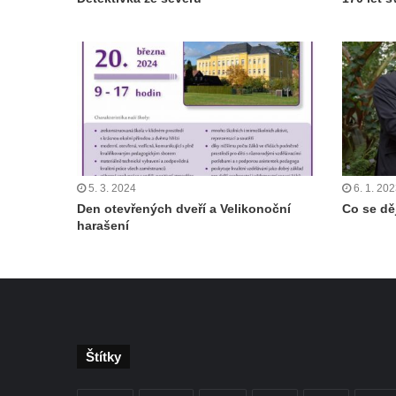
5. 3. 2024
6. 1. 20
Den otevřených dveří a Velikonoční
Co se dě
harašení
Štítky