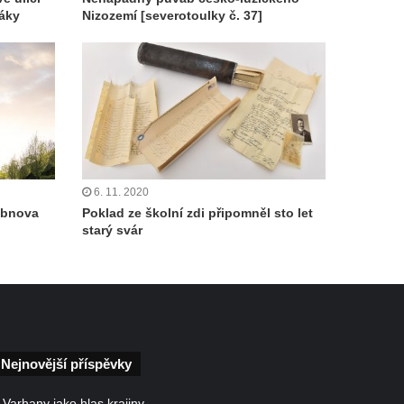
žáky
Nizozemí [severotoulky č. 37]
6. 11. 2020
obnova
Poklad ze školní zdi připomněl sto let
starý svár
Nejnovější příspěvky
Varhany jako hlas krajiny