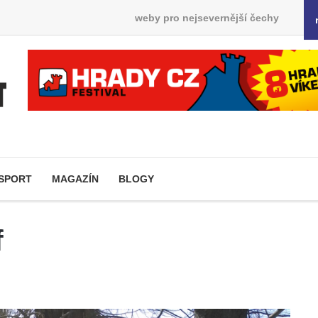
weby pro nejsevernější čechy
SPORT
MAGAZÍN
BLOGY
f