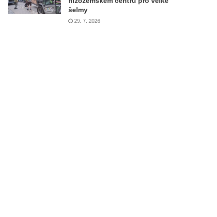
nizozemském centru pro velké
šelmy
29. 7. 2026