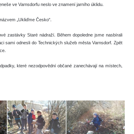
eneše ve Varnsdorfu neslo ve znamení jarního úklidu.
s názvem „Ukliďme Česko“.
kové zastávky Staré nádraží. Během dopoledne jsme nasbírali
ci sami odnesli do Technických služeb města Varnsdorf. Zpět
ce.
 odpadky, které nezodpovědní občané zanechávají na místech,