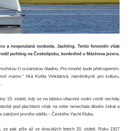
ětru a nespoutaná svoboda. Jachting. Tento fenomén však
zrodil jachting na Českolipsku, konkrétně u Máchova jezera.
ma mořskou či oceánskou hladinu. Pro mnohé bude překvapením,
 země máme,“
říká Květa Vinklátová, náměstkyně pro kulturu,
.
iny 19. století, kdy se na labsko-vltavské vodní cestě nechaly
 plavbě pod plachtami však na sebe nenechala dlouho čekat a
ů a založení prvního oddílu – Českého Yacht Klubu.
, se pak píše až ve dvacátých letech 20. století. Roku 1927