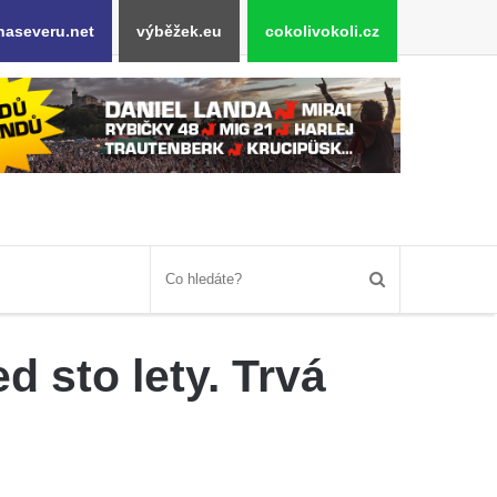
naseveru.net
výběžek.eu
cokolivokoli.cz
 sto lety. Trvá