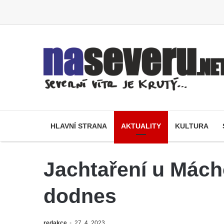
HLAVNÍ STRANA
AKTUALITY
KULTURA
Jachtaření u Mácho
dodnes
redakce
27. 4. 2023