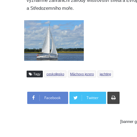
významné zahraniční závody Mistrovství světa a Evro
a Středozemního moře.
Tagy
ceskolipsko
Máchovo jezero
jachting
Tisknout
Facebook
Twitter
[banner g