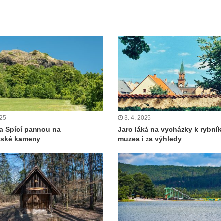
025
3. 4. 2025
za Spící pannou na
Jaro láká na vycházky k rybní
nské kameny
muzea i za výhledy