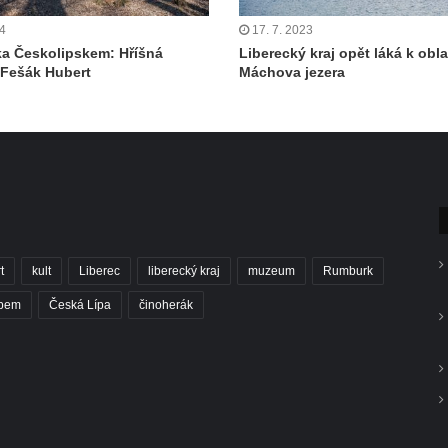
24
17. 7. 2023
a Českolipskem: Hříšná
Liberecký kraj opět láká k obla
 Fešák Hubert
Máchova jezera
t
kult
Liberec
liberecký kraj
muzeum
Rumburk
abem
Česká Lípa
činoherák