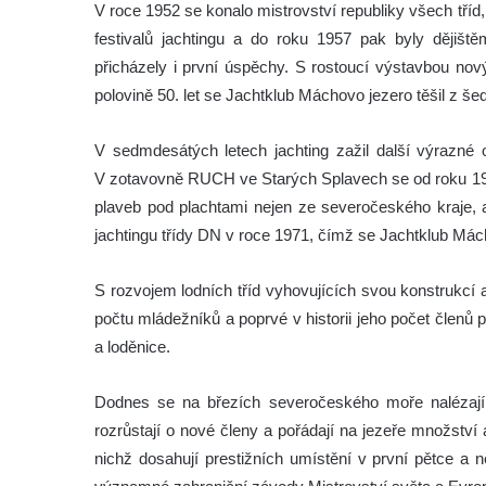
V roce 1952 se konalo mistrovství republiky všech tříd
festivalů jachtingu a do roku 1957 pak byly děj
přicházely i první úspěchy. S rostoucí výstavbou nový
polovině 50. let se Jachtklub Máchovo jezero těšil z še
V sedmdesátých letech jachting zažil další výrazné
V zotavovně RUCH ve Starých Splavech se od roku 1973
plaveb pod plachtami nejen ze severočeského kraje, a
jachtingu třídy DN v roce 1971, čímž se Jachtklub Mác
S rozvojem lodních tříd vyhovujících svou konstrukcí a
počtu mládežníků a poprvé v historii jeho počet členů
a loděnice.
Dodnes se na březích severočeského moře nalézají sí
rozrůstají o nové členy a pořádají na jezeře množství
nichž dosahují prestižních umístění v první pětce a 