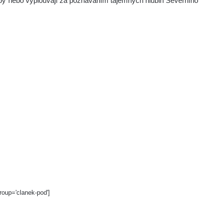
py nebo vyplouvají za poznáváním tajemných hlubin Severního
roup='clanek-pod']