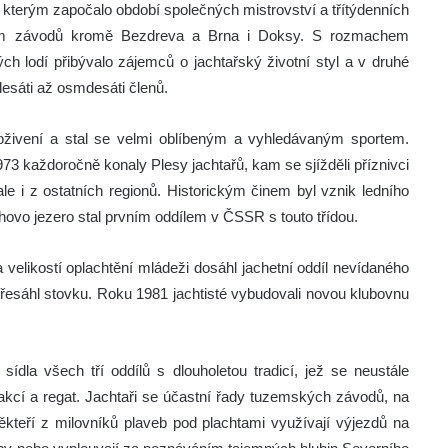
, kterým započalo období společných mistrovství a třítýdenních
ištěm závodů kromě Bezdreva a Brna i Doksy. S rozmachem
ch lodí přibývalo zájemců o jachtařský životní styl a v druhé
desáti až osmdesáti členů.
 oživení a stal se velmi oblíbeným a vyhledávaným sportem.
 každoročně konaly Plesy jachtařů, kam se sjížděli příznivci
le i z ostatních regionů. Historickým činem byl vznik ledního
hovo jezero stal prvním oddílem v ČSSR s touto třídou.
 velikostí oplachtění mládeži dosáhl jachetní oddíl nevídaného
 přesáhl stovku. Roku 1981 jachtisté vybudovali novou klubovnu
dla všech tří oddílů s dlouholetou tradicí, jež se neustále
 akcí a regat. Jachtaři se účastní řady tuzemských závodů, na
někteří z milovníků plaveb pod plachtami využívají výjezdů na