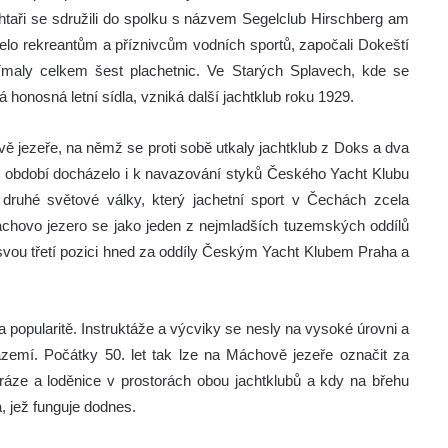
chtaři se sdružili do spolku s názvem Segelclub Hirschberg am
řelo rekreantům a příznivcům vodních sportů, započali Dokeští
jímaly celkem šest plachetnic. Ve Starých Splavech, kde se
 honosná letní sídla, vzniká další jachtklub roku 1929.
ě jezeře, na němž se proti sobě utkaly jachtklub z Doks a dva
ém období docházelo i k navazování styků Českého Yacht Klubu
 druhé světové války, který jachetní sport v Čechách zcela
áchovo jezero se jako jeden z nejmladších tuzemských oddílů
i svou třetí pozici hned za oddíly Českým Yacht Klubem Praha a
a popularitě. Instruktáže a výcviky se nesly na vysoké úrovni a
zázemí. Počátky 50. let tak lze na Máchově jezeře označit za
áze a loděnice v prostorách obou jachtklubů a kdy na břehu
, jež funguje dodnes.