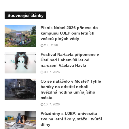
Související články
Piknik Nobel 2026 přinese do
kampusu UJEP osm letních
večerů plných vědy
2. 8. 2026
Festival NaHavla připomene v
Ústí nad Labem 90 let od
narození Václava Havla
30. 7. 2026
Co se natáčelo v Mostě? Tyhle
baráky na odstřel neboli
hvězdná hodina umírajícího
města
10. 7. 2026
Prázdniny s UJEP: univerzita
zve na letní školy, stáže i tvůrčí
dílny