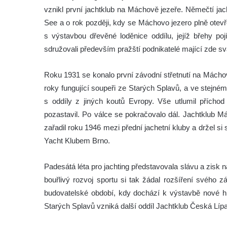
vznikl první jachtklub na Máchově jezeře. Němečtí ja
See a o rok později, kdy se Máchovo jezero plně otev
s výstavbou dřevěné loděnice oddílu, jejíž břehy po
sdružovali především pražští podnikatelé mající zde svá
Roku 1931 se konalo první závodní střetnutí na Máchov
roky fungující soupeři ze Starých Splavů, a ve stejn
s oddíly z jiných koutů Evropy. Vše utlumil příchod
pozastavil. Po válce se pokračovalo dál. Jachtklub M
zařadil roku 1946 mezi přední jachetní kluby a držel s
Yacht Klubem Brno.
Padesátá léta pro jachting představovala slávu a zisk n
bouřlivý rozvoj sportu si tak žádal rozšíření svého 
budovatelské období, kdy dochází k výstavbě nové hr
Starých Splavů vzniká další oddíl Jachtklub Česká Lípa