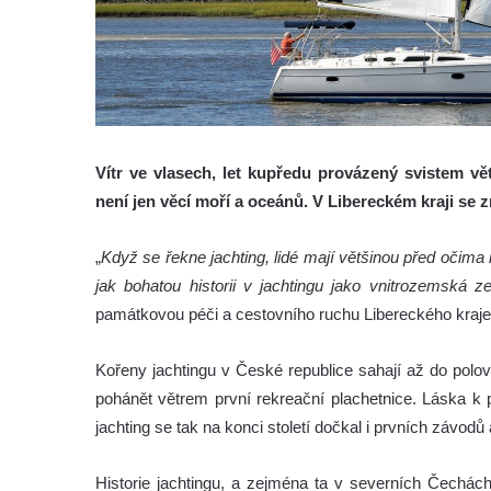
Vítr ve vlasech, let kupředu provázený svistem v
není jen věcí moří a oceánů. V Libereckém kraji se 
„
Když se řekne jachting, lidé mají většinou před oči
jak bohatou historii v jachtingu jako vnitrozemská
památkovou péči a cestovního ruchu Libereckého kraje
Kořeny jachtingu v České republice sahají až do polov
pohánět větrem první rekreační plachetnice. Láska k
jachting se tak na konci století dočkal i prvních závod
Historie jachtingu, a zejména ta v severních Čechách