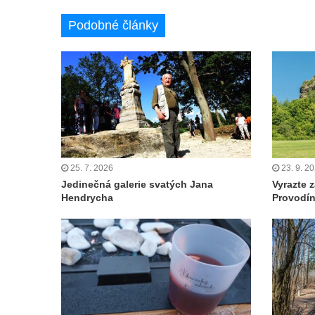
Podobné články
25. 7. 2026
23. 9. 2
Jedinečná galerie svatých Jana
Vyrazte 
Hendrycha
Provodí