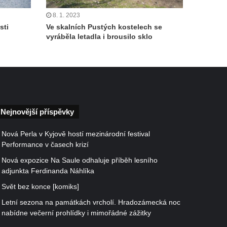
8. 1. 2023
sti
Ve skalních Pustých kostelech se
vyráběla letadla i brousilo sklo
Nejnovější příspěvky
Nová Perla v Kyjově hostí mezinárodní festival
Performance v časech krizí
Nová expozice Na Saule odhaluje příběh lesního
adjunkta Ferdinanda Náhlíka
Svět bez konce [komiks]
Letní sezona na památkách vrcholí. Hradozámecká noc
nabídne večerní prohlídky i mimořádné zážitky