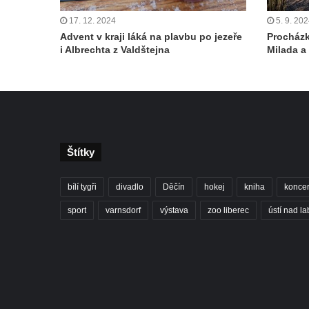
17. 12. 2024
5. 9. 20
Advent v kraji láká na plavbu po jezeře
Procházk
i Albrechta z Valdštejna
Milada a
Štítky
bílí tygři
divadlo
Děčín
hokej
kniha
koncer
sport
varnsdorf
výstava
zoo liberec
ústí nad l