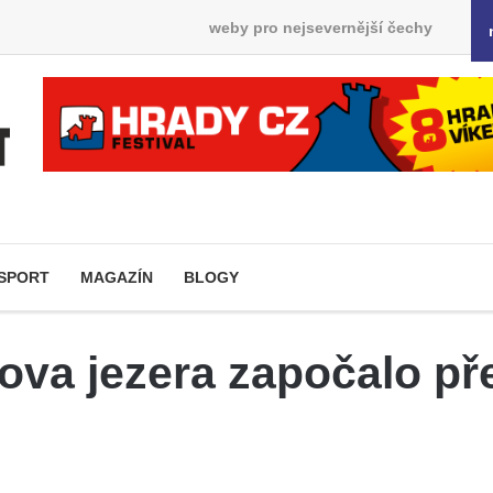
weby pro nejsevernější čechy
SPORT
MAGAZÍN
BLOGY
va jezera započalo před