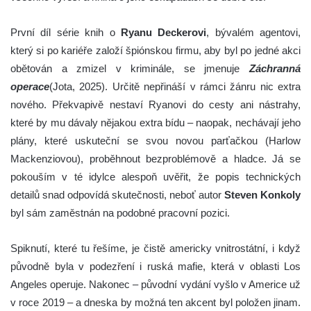
První díl série knih o
Ryanu Deckerovi
, bývalém agentovi,
který si po kariéře založí špiónskou firmu, aby byl po jedné akci
obětován a zmizel v kriminále, se jmenuje
Záchranná
operace
(Jota, 2025). Určitě nepřináší v rámci žánru nic extra
nového. Překvapivě nestaví Ryanovi do cesty ani nástrahy,
které by mu dávaly nějakou extra bídu – naopak, nechávají jeho
plány, které uskuteční se svou novou parťačkou (Harlow
Mackenziovou), proběhnout bezproblémově a hladce. Já se
pokouším v té idylce alespoň uvěřit, že popis technických
detailů snad odpovídá skutečnosti, neboť autor
Steven Konkoly
byl sám zaměstnán na podobné pracovní pozici.
Spiknutí, které tu řešíme, je čistě americky vnitrostátní, i když
původně byla v podezření i ruská mafie, která v oblasti Los
Angeles operuje. Nakonec – původní vydání vyšlo v Americe už
v roce 2019 – a dneska by možná ten akcent byl položen jinam.