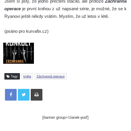
Jsem si jistý, že jedno přečtení stačilo, ale protože
Záchranná
operace
je první knihou z už napsané série, je možné, že se k
Ryanovi ještě někdy vrátím. Myslím, že už letos v létě.
(psáno pro kurvafix.cz)
Tagy
kniha
Záchranná operace
Tisknout
[banner group='clanek-pod']