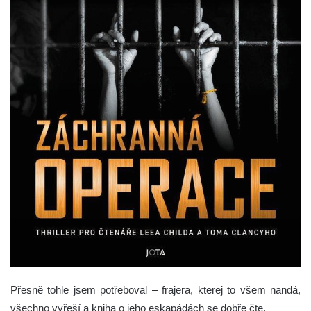
Přesně tohle jsem potřeboval – frajera, kterej to všem nandá,
všechno vyřeší a kniha o jeho eskapádách se dobře čte.