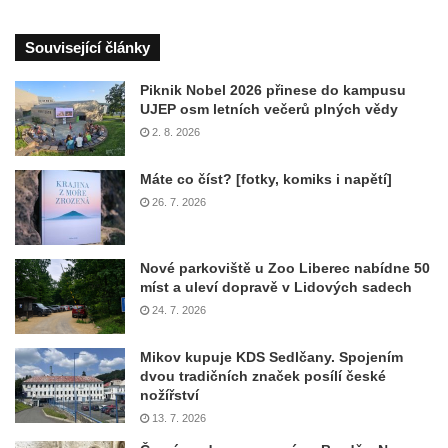
Související články
Piknik Nobel 2026 přinese do kampusu
UJEP osm letních večerů plných vědy
2. 8. 2026
Máte co číst? [fotky, komiks i napětí]
26. 7. 2026
Nové parkoviště u Zoo Liberec nabídne 50
míst a uleví dopravě v Lidových sadech
24. 7. 2026
Mikov kupuje KDS Sedlčany. Spojením
dvou tradičních značek posílí české
nožířství
13. 7. 2026