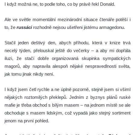
I když možná ne, to podle toho, co by právě řekl Donald.
Ale ve světle momentální mezinárodní situace čtenáře potěší i
to, že
russáci
rozhodně nejsou ušetřeni jistému armagedonu.
Stačil jeden deštivý den, abych příhodu, která v knize trvá
necelý týden, přelouskal ještě do večerky – a aby mi dopřála
iluzi, že stačí dobře organizovaná skupinka sympatických
magorů, aby napravila alespoň nějaké nespravedlnosti světa,
jak tomu jinak nikdy není.
I když jsem četl rychle a ne úplně pozorně, stejně jsem si všiml
nějakých roztomilých překlepů. Jedním z byznys plánů ruské
mafie je třeba obchod s bílým masem – na jednom místě se ale
obchoduje s masem lidským, což vypadá jako stejný sortiment
jenom na první pohled.