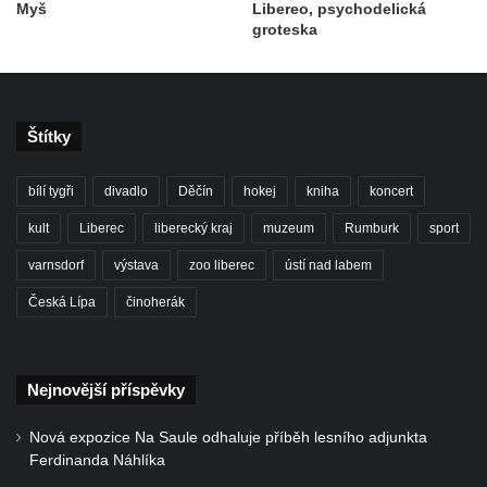
Myš
Libereo, psychodelická
groteska
Štítky
bílí tygři
divadlo
Děčín
hokej
kniha
koncert
kult
Liberec
liberecký kraj
muzeum
Rumburk
sport
varnsdorf
výstava
zoo liberec
ústí nad labem
Česká Lípa
činoherák
Nejnovější příspěvky
Nová expozice Na Saule odhaluje příběh lesního adjunkta
Ferdinanda Náhlíka