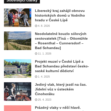
Související články
Liberecký kraj zahájil obnovu
historických domů u Vodního
hradu v České Lípě
4. 8. 2026
Neodolatelné kouzlo sólových
cestovatelek [Tisá – Ottomühle
– Rosenthal – Cunnersdorf –
Bad Schandau]
11. 1. 2026
Projekt muzeí v České Lípě a
Bad Schandau představí česko-
saské kulturní dědictví
1. 4. 2025
Jediný vlak, který jezdí na čas.
Jídelní vůz v ústeckém
Činoheráku
25. 4. 2023
Prázdný vlaky v něčí hlavě.