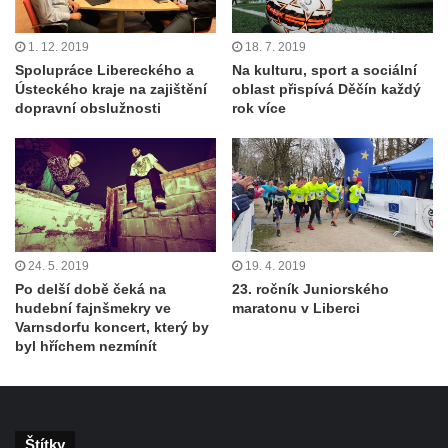
1. 12. 2019
18. 7. 2019
Spolupráce Libereckého a
Na kulturu, sport a sociální
Ústeckého kraje na zajištění
oblast přispívá Děčín každý
dopravní obslužnosti
rok více
24. 5. 2019
19. 4. 2019
Po delší době čeká na
23. ročník Juniorského
hudební fajnšmekry ve
maratonu v Liberci
Varnsdorfu koncert, který by
byl hříchem nezmínít
Štítky