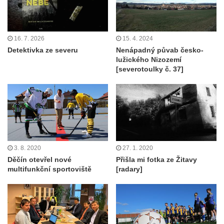
16. 7. 2026
15. 4. 2024
Detektivka ze severu
Nenápadný půvab česko-
lužického Nizozemí
[severotoulky č. 37]
3. 8. 2020
27. 1. 2020
Děčín otevřel nové
Přišla mi fotka ze Žitavy
multifunkční sportoviště
[radary]