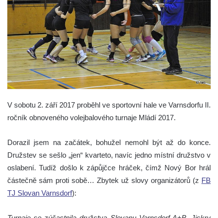
V sobotu 2. září 2017 proběhl ve sportovní hale ve Varnsdorfu II.
ročník obnoveného volejbalového turnaje Mládí 2017.
Dorazil jsem na začátek, bohužel nemohl být až do konce.
Družstev se sešlo „jen“ kvarteto, navíc jedno místní družstvo v
oslabení. Tudíž došlo k zápůjčce hráček, čímž Nový Bor hrál
částečně sám proti sobě… Zbytek už slovy organizátorů (z
FB
TJ Slovan Varnsdorf
):
Turnaje se zúčastnila družstva Slovanu Varnsdorf A+B, Jiskry