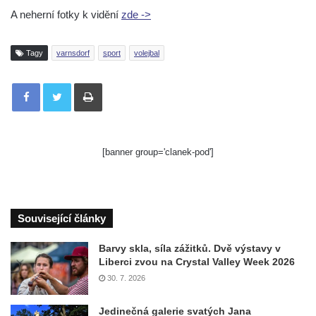
A neherní fotky k vidění
zde ->
Tagy
varnsdorf
sport
volejbal
Tisknout
[banner group='clanek-pod']
Související články
Barvy skla, síla zážitků. Dvě výstavy v
Liberci zvou na Crystal Valley Week 2026
30. 7. 2026
Jedinečná galerie svatých Jana