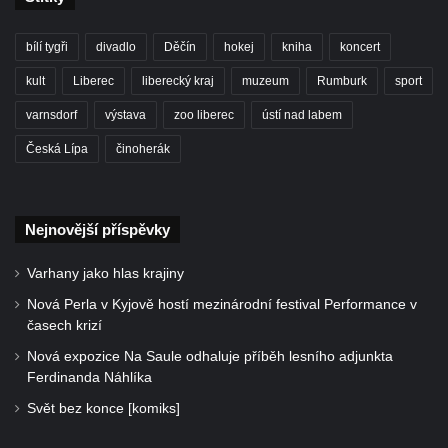
bílí tygři
divadlo
Děčín
hokej
kniha
koncert
kult
Liberec
liberecký kraj
muzeum
Rumburk
sport
varnsdorf
výstava
zoo liberec
ústí nad labem
Česká Lípa
činoherák
Nejnovější příspěvky
Varhany jako hlas krajiny
Nová Perla v Kyjově hostí mezinárodní festival Performance v
časech krizí
Nová expozice Na Saule odhaluje příběh lesního adjunkta
Ferdinanda Náhlíka
Svět bez konce [komiks]