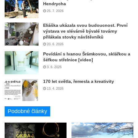
Hendrycha
25. 7. 2026
Eliáška ukázala svou budoucnost. První
výstava ve slévárně bývalé továrny
přilákala stovky návštěvníků
20. 6. 2026
Povídání s Ivanou Šrámkovou, sklářkou a
šéfkou střelnice [video]
3. 6. 2026
170 let světla, řemesla a kreativity
13. 4. 2026
Podobné články