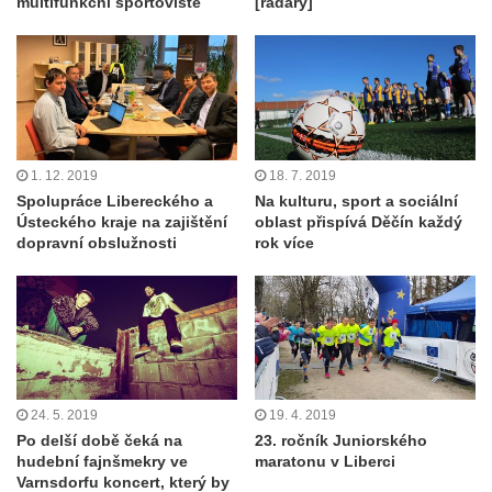
multifunkční sportoviště
[radary]
1. 12. 2019
18. 7. 2019
Spolupráce Libereckého a
Na kulturu, sport a sociální
Ústeckého kraje na zajištění
oblast přispívá Děčín každý
dopravní obslužnosti
rok více
24. 5. 2019
19. 4. 2019
Po delší době čeká na
23. ročník Juniorského
hudební fajnšmekry ve
maratonu v Liberci
Varnsdorfu koncert, který by