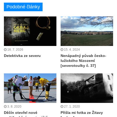
Podobné články
16. 7. 2026
15. 4. 2024
Detektivka ze severu
Nenápadný půvab česko-
lužického Nizozemí
[severotoulky č. 37]
3. 8. 2020
27. 1. 2020
Děčín otevřel nové
Přišla mi fotka ze Žitavy