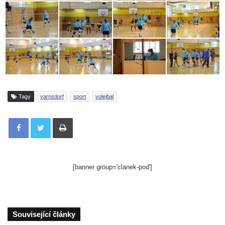
Tagy
varnsdorf
sport
volejbal
Tisknout
[banner group='clanek-pod']
Související články