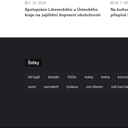
1. 12. 2019
18. 7. 2
Spolupráce Libereckého a Ústeckého
Na kultur
kraje na zajištění dopravní obslužnosti
přispívá
Štítky
bílí tygři
divadlo
Děčín
hokej
kniha
koncer
sport
varnsdorf
výstava
zoo liberec
ústí nad l