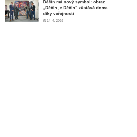
Děčín má nový symbol: obraz
„Děčín je Děčín“ zůstává doma
díky veřejnosti
14. 4. 2026