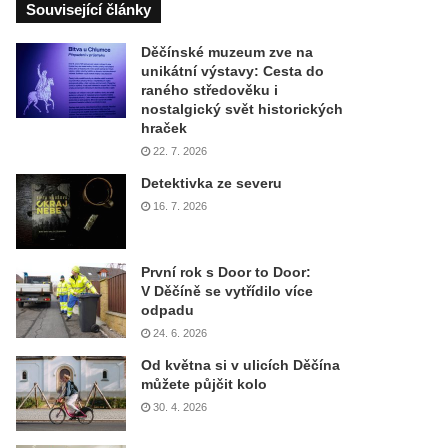
Související články
Děčínské muzeum zve na
unikátní výstavy: Cesta do
raného středověku i
nostalgický svět historických
hraček
22. 7. 2026
Detektivka ze severu
16. 7. 2026
První rok s Door to Door:
V Děčíně se vytřídilo více
odpadu
24. 6. 2026
Od května si v ulicích Děčína
můžete půjčit kolo
30. 4. 2026