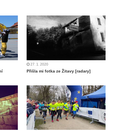
27. 1. 2020
ní
Přišla mi fotka ze Žitavy [radary]