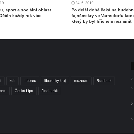
019
24. 5. 2019
u, sport a sociální oblast
Po delší době čeká na hudebn
 Děčín každý rok více
fajnšmekry ve Varnsdorfu konc
který by byl hříchem nezmínít
t
kult
Liberec
liberecký kraj
muzeum
Rumburk
abem
Česká Lípa
činoherák