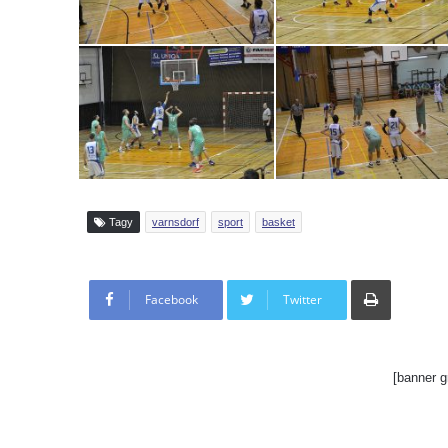
Tagy
varnsdorf
sport
basket
Tisknout
Facebook
Twitter
[banner g