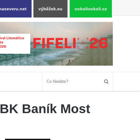
naseveru.net
výběžek.eu
cokolivokoli.cz
 BK Baník Most