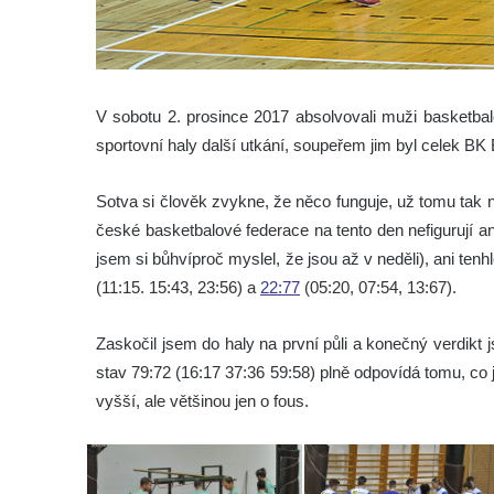
V sobotu 2. prosince 2017 absolvovali muži basketba
sportovní haly další utkání
, soupeřem jim byl celek BK
Sotva si člověk zvykne, že něco funguje, už tomu ta
české basketbalové federace na tento den nefigurují 
jsem si bůhvíproč myslel, že jsou až v neděli), ani tenh
(11:15. 15:43, 23:56) a
22:77
(05:20, 07:54, 13:67).
Zaskočil jsem do haly na první půli a konečný verdik
stav 79:72 (16:17 37:36 59:58) plně odpovídá tomu, co
vyšší, ale většinou jen o fous.