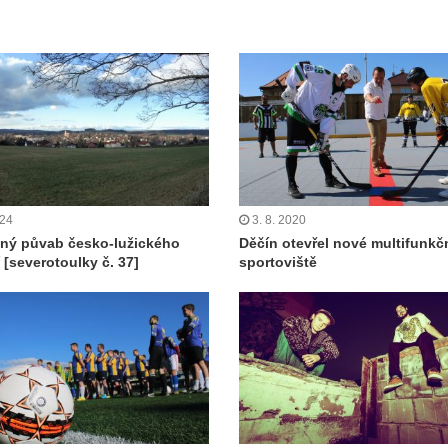
024
3. 8. 2020
ný půvab česko-lužického
Děčín otevřel nové multifunkč
 [severotoulky č. 37]
sportoviště