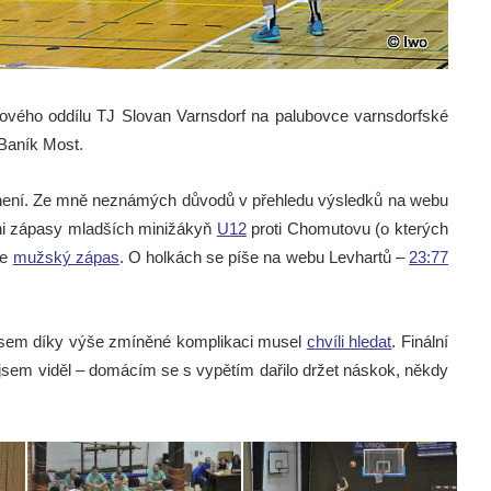
lového oddílu TJ Slovan Varnsdorf
na palubovce varnsdorfské
 Baník Most.
k není. Ze mně neznámých důvodů v přehledu výsledků na webu
ani zápasy mladších minižákyň
U12
proti Chomutovu (o kterých
le
mužský zápas
. O holkách se píše na webu Levhartů –
23:77
t jsem díky výše zmíněné komplikaci musel
chvíli hledat
. Finální
 jsem viděl – domácím se s vypětím dařilo držet náskok, někdy