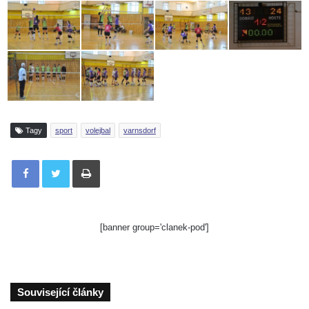
Tagy
sport
volejbal
varnsdorf
Tisknout
[banner group='clanek-pod']
Související články