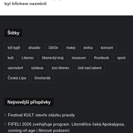
byl hříchem nezmínít
Štítky
bílí tygři
divadlo
Děčín
hokej
kniha
koncert
kult
Liberec
liberecký kraj
muzeum
Rumburk
sport
varnsdorf
výstava
zoo liberec
ústí nad labem
Česká Lípa
činoherák
Nejnovější příspěvky
Festival KULT otevře otázku pravdy
FIFELI 2026 zveřejňuje program. Litoměřice čeká Apokalypsa,
coming-of-age i filmové podzemí