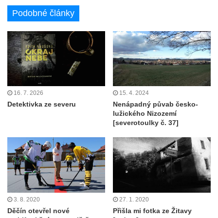
Podobné články
16. 7. 2026
15. 4. 2024
Detektivka ze severu
Nenápadný půvab česko-
lužického Nizozemí
[severotoulky č. 37]
3. 8. 2020
27. 1. 2020
Děčín otevřel nové
Přišla mi fotka ze Žitavy