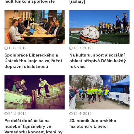
multifunkční sportoviště
[radary]
1. 12. 2019
18. 7. 2019
Spolupráce Libereckého a
Na kulturu, sport a sociální
Ústeckého kraje na zajištění
oblast přispívá Děčín každý
dopravní obslužnosti
rok více
24. 5. 2019
19. 4. 2019
Po delší době čeká na
23. ročník Juniorského
hudební fajnšmekry ve
maratonu v Liberci
Varnsdorfu koncert, který by