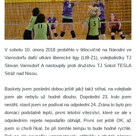
V sobotu 10. února 2018 proběhlo v tělocvičně na Národní ve
Varnsdorfu další utkání liberecké ligy (LIB-Z1), volejbalistky TJ
Slovan Varnsdorf A nastoupily proti družstvu TJ Sokol TESLA
Stráž nad Nisou.
Baskety jsem poslední dobou ještě jakž takž stíhal, na volejbale
jsem ale nebylu už hodně dlouho. Dopolední 23. kolo jsem
nestihl, stavil jsem se podívat na odpolední 24. Zrána to bylo pro
domácí podstatně lepší, první letošní vítezství, které se ale v
odpoledním repete nepodařilo obhájit. První set ještě OK, až
jsem si chvíli říkal, že při tomhle tempu to bude hodně rychlé.