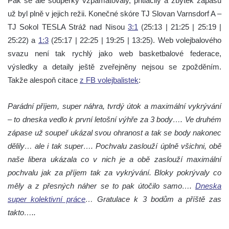
Pak se ale soupeřky vzpamatovaly, přitlačily a zbytek zápasu
už byl plně v jejich režii. Konečné skóre TJ Slovan Varnsdorf A –
TJ Sokol TESLA Stráž nad Nisou
3:1
(25:13 | 21:25 | 25:19 |
25:22) a
1:3
(25:17 | 22:25 | 19:25 | 13:25). Web volejbalového
svazu není tak rychlý jako web basketbalové federace,
výsledky a detaily
ještě zveřejněny nejsou
se zpožděním.
Takže alespoň citace
z FB volejbalistek
:
Parádní příjem, super náhra, tvrdý útok a maximální vykrývání
– to dneska vedlo k první letošní výhře za 3 body…. Ve druhém
zápase už soupeř ukázal svou ohranost a tak se body nakonec
dělily… ale i tak super…. Pochvalu zaslouží úplně všichni, obě
naše libera ukázala co v nich je a obě zaslouží maximální
pochvalu jak za příjem tak za vykrývání. Bloky pokrývaly co
měly a z přesných náher se to pak útočilo samo….
Dneska
super kolektivní práce
… Gratulace k 3 bodům a příště zas
takto…..