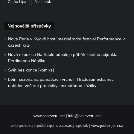
Česká Lípa
činoherák
Nejnovější příspěvky
Nová Perla v Kyjově hostí mezinárodní festival Performance v
časech krizí
Nová expozice Na Saule odhaluje příběh lesního adjunkta
Ferdinanda Náhlíka
Svět bez konce [komiks]
Letní sezona na památkách vrcholí. Hradozámecká noc
nabídne večerní prohlídky i mimořádné zážitky
www.naseveru.net
|
info@naseveru.net
web provozuje
ještě žijem, zapsaný spolek
|
www.jestezijem.cz