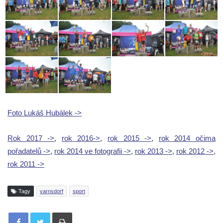
Foto Lukáš Hubálek ->
Rok 2017 ->
,
rok 2016->
,
rok 2015 ->
,
rok 2014 očima
pořadatelů ->
,
rok 2014 ve fotografii ->
,
rok 2013 ->
,
rok 2012 ->
,
rok 2011 ->
Tagy
varnsdorf
sport
Tisknout