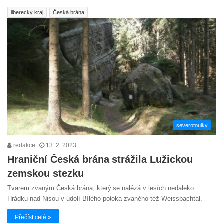
liberecký kraj
Česká brána
severotoulky
redakce
13. 2. 2023
Hraniční Česká brána strážila Lužickou
zemskou stezku
Tvarem zvaným Česká brána, který se nalézá v lesích nedaleko
Hrádku nad Nisou v údolí Bílého potoka zvaného též Weissbachtal.
Přečíst celé »