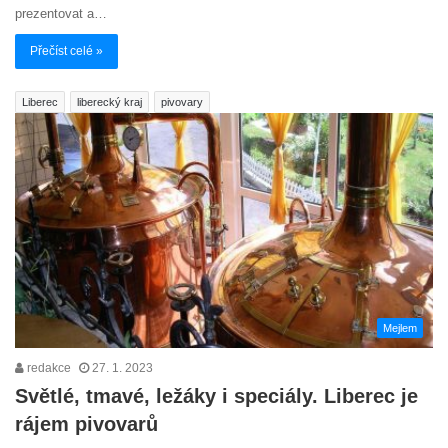
prezentovat a…
Přečíst celé »
Liberec
liberecký kraj
pivovary
Mejlem
redakce
27. 1. 2023
Světlé, tmavé, ležáky i speciály. Liberec je
rájem pivovarů