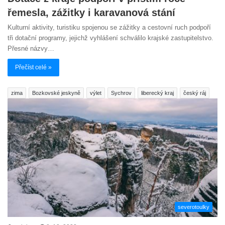
řemesla, zážitky i karavanová stání
Kulturní aktivity, turistiku spojenou se zážitky a cestovní ruch podpoří
tři dotační programy, jejichž vyhlášení schválilo krajské zastupitelstvo.
Přesné názvy…
Přečíst celé »
zima
Bozkovské jeskyně
výlet
Sychrov
liberecký kraj
český ráj
severotoulky