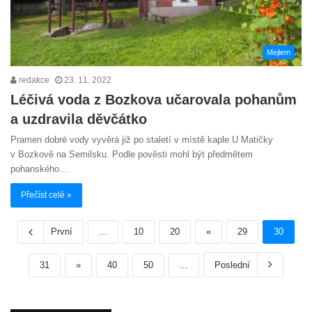
Mejlem
redakce
23. 11. 2022
Léčivá voda z Bozkova učarovala pohanům
a uzdravila děvčátko
Pramen dobré vody vyvěrá již po staletí v místě kaple U Matičky
v Bozkově na Semilsku. Podle pověsti mohl být předmětem
pohanského…
Přečíst celé »
První
...
10
20
«
29
30
31
»
40
50
...
Poslední