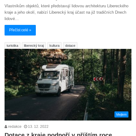
Vlastníkům objektů, které představují lidovou architekturu Libereckého
kraje a jeho okolí, nabízí Liberecký kraj účast na již tradičních Dnech
lidové…
Přečíst celé »
turistika
liberecký kraj
kultura
dotace
Mejlem
redakce
13. 12. 2022
Dotace z kraje podpoří v příštím roce