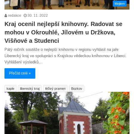
Mejlem
redakce
30. 11. 2022
Kraj ocenil nejlepší knihovny. Radovat se
mohou v Okrouhlé, Jílovém u Držkova,
Višňové a Studenci
Pátý ročník soutěže o nejlepší knihovnu v regionu vyhlásil na jaře
Liberecký kraj ve spolupráci s Krajskou vědeckou knihovnou v Liberci.
Vyhlášení výsledků…
Přečíst celé »
kaple
liberecký kraj
léčivý pramen
Bozkov