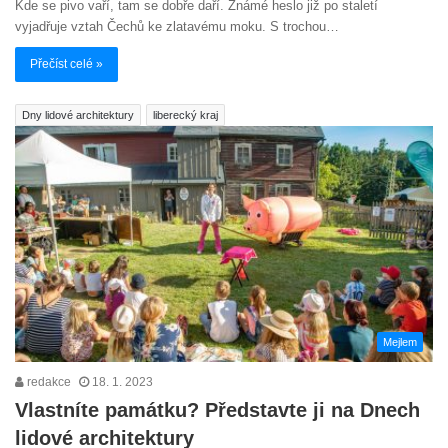
Kde se pivo vaří, tam se dobře daří. Známé heslo již po staletí
vyjadřuje vztah Čechů ke zlatavému moku. S trochou…
Přečíst celé »
Dny lidové architektury
liberecký kraj
Mejlem
redakce
18. 1. 2023
Vlastníte památku? Představte ji na Dnech
lidové architektury