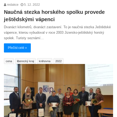
redakce
5. 12. 2022
Naučná stezka horského spolku provede
ještědskými vápenci
Dvanáct kilometrů, dvanáct zastavení. To je naučná stezka Ještědské
vápence, kterou vybudoval v roce 2003 Jizersko-ještědský horský
spolek. Turisty seznámí…
Přečíst celé »
cena
liberecký kraj
knihovna
2022