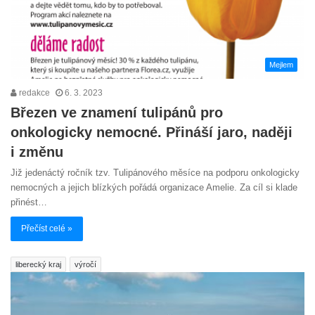
Mejlem
redakce
6. 3. 2023
Březen ve znamení tulipánů pro
onkologicky nemocné. Přináší jaro, naději
i změnu
Již jedenáctý ročník tzv. Tulipánového měsíce na podporu onkologicky
nemocných a jejich blízkých pořádá organizace Amelie. Za cíl si klade
přinést…
Přečíst celé »
liberecký kraj
výročí