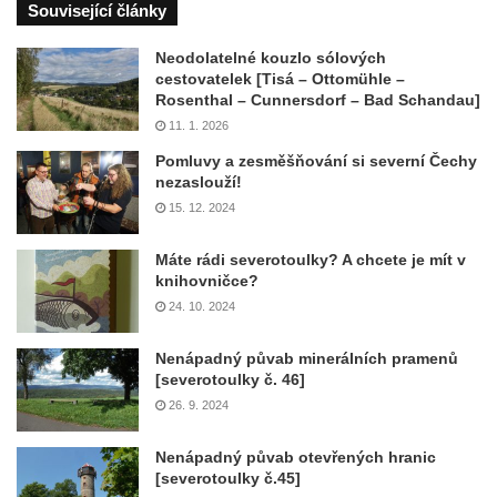
Související články
Neodolatelné kouzlo sólových
cestovatelek [Tisá – Ottomühle –
Rosenthal – Cunnersdorf – Bad Schandau]
11. 1. 2026
Pomluvy a zesměšňování si severní Čechy
nezaslouží!
15. 12. 2024
Máte rádi severotoulky? A chcete je mít v
knihovničce?
24. 10. 2024
Nenápadný půvab minerálních pramenů
[severotoulky č. 46]
26. 9. 2024
Nenápadný půvab otevřených hranic
[severotoulky č.45]