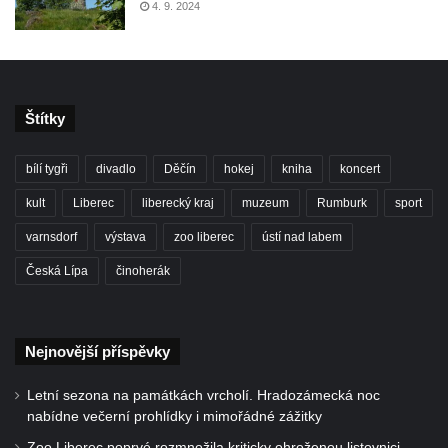
4. 9. 2024
Štítky
bílí tygři
divadlo
Děčín
hokej
kniha
koncert
kult
Liberec
liberecký kraj
muzeum
Rumburk
sport
varnsdorf
výstava
zoo liberec
ústí nad labem
Česká Lípa
činoherák
Nejnovější příspěvky
Letní sezona na památkách vrcholí. Hradozámecká noc
nabídne večerní prohlídky i mimořádné zážitky
Zoo Liberec poprvé rozmnožila kriticky ohroženou listovnici