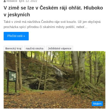
redakce
8. 12. 2022
V zimě se lze v Českém ráji ohřát. Hluboko
v jeskyních
Také v zimě má návštěva Českého ráje své kouzlo. Už jen obyčejná
procházka spící přírodou či skalními městy potěší, neboť…
Přečíst celé »
liberecký kraj
naučná stezka
Ještědské vápence
Mejlem