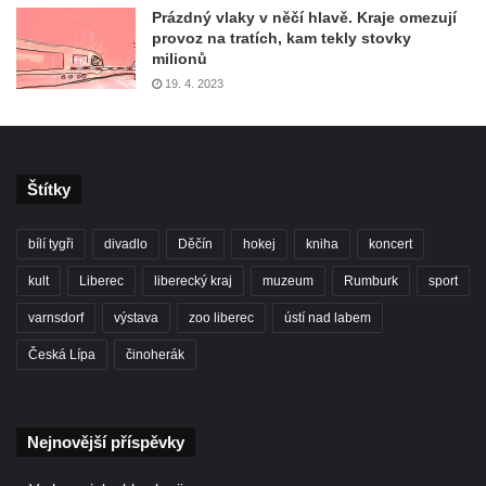
Prázdný vlaky v něčí hlavě. Kraje omezují
provoz na tratích, kam tekly stovky
milionů
19. 4. 2023
Štítky
bílí tygři
divadlo
Děčín
hokej
kniha
koncert
kult
Liberec
liberecký kraj
muzeum
Rumburk
sport
varnsdorf
výstava
zoo liberec
ústí nad labem
Česká Lípa
činoherák
Nejnovější příspěvky