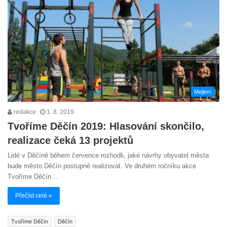
Mejlem
redakce
1. 8. 2019
Tvoříme Děčín 2019: Hlasování skončilo,
realizace čeká 13 projektů
Lidé v Děčíně během července rozhodli, jaké návrhy obyvatel města
bude město Děčín postupně realizovat. Ve druhém ročníku akce
Tvoříme Děčín…
Přečíst celé »
Tvoříme Děčín
Děčín