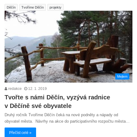
Děčín
Tvoříme Děčín
projekty
Mejlem
redakce
12. 1. 2019
Tvořte s námi Děčín, vyzývá radnice
v Děčíně své obyvatele
Druhý ročník Tvoříme Děčín čeká na nové podněty a nápady od
obyvatel města. Návrhy na akce do participativního rozpočtu města…
Přečíst celé »