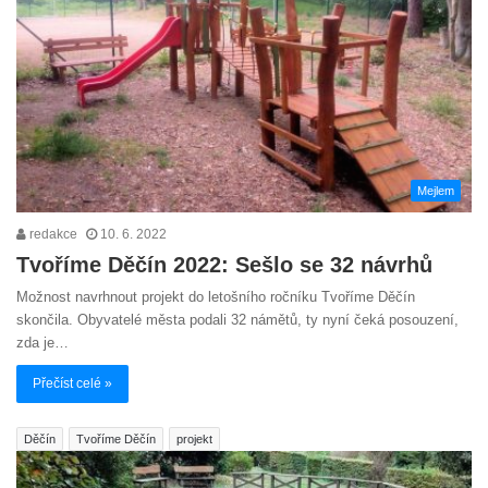
Mejlem
redakce
10. 6. 2022
Tvoříme Děčín 2022: Sešlo se 32 návrhů
Možnost navrhnout projekt do letošního ročníku Tvoříme Děčín
skončila. Obyvatelé města podali 32 námětů, ty nyní čeká posouzení,
zda je…
Přečíst celé »
Děčín
Tvoříme Děčín
projekt