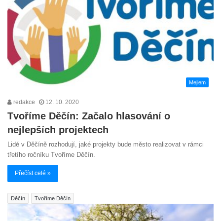
Mejlem
redakce
12. 10. 2020
Tvoříme Děčín: Začalo hlasování o
nejlepších projektech
Lidé v Děčíně rozhodují, jaké projekty bude město realizovat v rámci
třetího ročníku Tvoříme Děčín.
Přečíst celé »
Děčín
Tvoříme Děčín