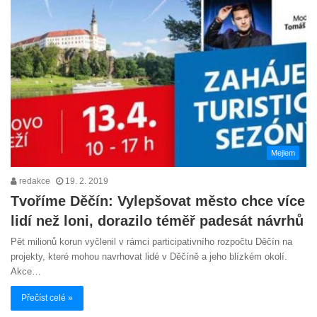
Mejlem
redakce
19. 2. 2019
Tvoříme Děčín: Vylepšovat město chce více
lidí než loni, dorazilo téměř padesát návrhů
Pět milionů korun vyčlenil v rámci participativního rozpočtu Děčín na
projekty, které mohou navrhovat lidé v Děčíně a jeho blízkém okolí.
Akce…
Přečíst celé »