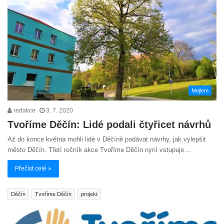
Mejlem
redakce
3. 7. 2020
Tvoříme Děčín: Lidé podali čtyřicet návrhů
Až do konce května mohli lidé v Děčíně podávat návrhy, jak vylepšit
město Děčín. Třetí ročník akce Tvoříme Děčín nyní vstupuje…
Přečíst celé »
Děčín
Tvoříme Děčín
projekt