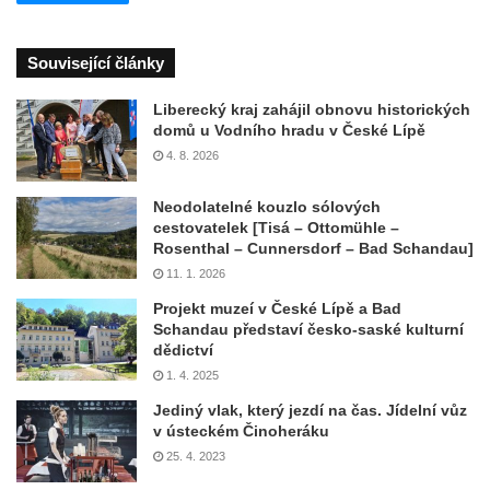
Související články
Liberecký kraj zahájil obnovu historických
domů u Vodního hradu v České Lípě
4. 8. 2026
Neodolatelné kouzlo sólových
cestovatelek [Tisá – Ottomühle –
Rosenthal – Cunnersdorf – Bad Schandau]
11. 1. 2026
Projekt muzeí v České Lípě a Bad
Schandau představí česko-saské kulturní
dědictví
1. 4. 2025
Jediný vlak, který jezdí na čas. Jídelní vůz
v ústeckém Činoheráku
25. 4. 2023