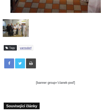
Tagy
varnsdorf
Tisknout
[banner group='clanek-pod']
Související články