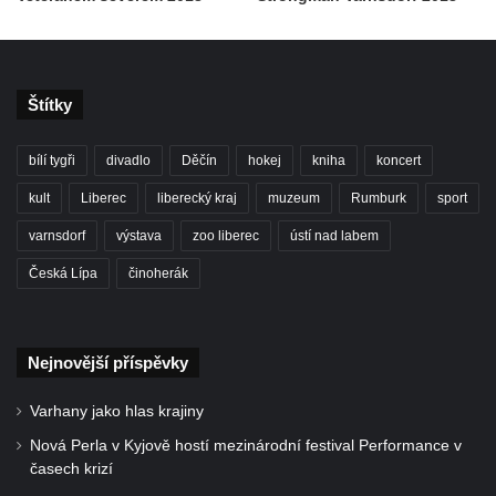
Štítky
bílí tygři
divadlo
Děčín
hokej
kniha
koncert
kult
Liberec
liberecký kraj
muzeum
Rumburk
sport
varnsdorf
výstava
zoo liberec
ústí nad labem
Česká Lípa
činoherák
Nejnovější příspěvky
Varhany jako hlas krajiny
Nová Perla v Kyjově hostí mezinárodní festival Performance v
časech krizí