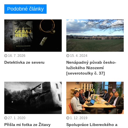
Podobné články
16. 7. 2026
15. 4. 2024
Detektivka ze severu
Nenápadný půvab česko-
lužického Nizozemí
[severotoulky č. 37]
27. 1. 2020
1. 12. 2019
Přišla mi fotka ze Žitavy
Spolupráce Libereckého a