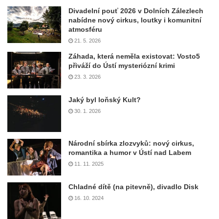
Divadelní pouť 2026 v Dolních Zálezlech
nabídne nový cirkus, loutky i komunitní
atmosféru
21. 5. 2026
Záhada, která neměla existovat: Vosto5
přiváží do Ústí mysteriózní krimi
23. 3. 2026
Jaký byl loňský Kult?
30. 1. 2026
Národní sbírka zlozvyků: nový cirkus,
romantika a humor v Ústí nad Labem
11. 11. 2025
Chladné dítě (na pitevně), divadlo Disk
16. 10. 2024