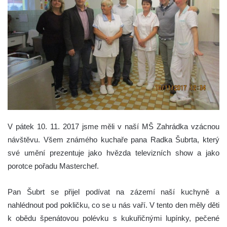
V pátek 10. 11. 2017 jsme měli v naší MŠ Zahrádka vzácnou
návštěvu. Všem známého kuchaře pana Radka Šubrta, který
své umění prezentuje jako hvězda televizních show a jako
porotce pořadu Masterchef.
Pan Šubrt se přijel podívat na zázemí naší kuchyně a
nahlédnout pod pokličku, co se u nás vaří. V tento den měly děti
k obědu špenátovou polévku s kukuřičnými lupínky, pečené