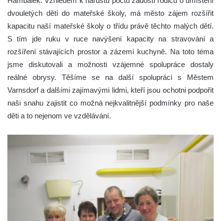
Hambálek. Vzhledem k nárůstu počtu žádostí rodičů o umístění
dvouletých dětí do mateřské školy, má město zájem rozšířit
kapacitu naší mateřské školy o třídu právě těchto malých dětí.
S tím jde ruku v ruce navýšení kapacity na stravování a
rozšíření stávajících prostor a zázemí kuchyně. Na toto téma
jsme diskutovali a možnosti vzájemné spolupráce dostaly
reálné obrysy. Těšíme se na další spolupráci s Městem
Varnsdorf a dalšími zajímavými lidmi, kteří jsou ochotni podpořit
naši snahu zajistit co možná nejkvalitnější podmínky pro naše
děti a to nejenom ve vzdělávání.