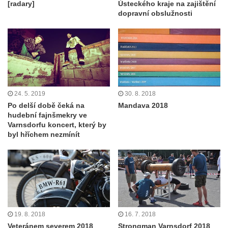
[radary]
Ústeckého kraje na zajištění
dopravní obslužnosti
24. 5. 2019
30. 8. 2018
Po delší době čeká na
Mandava 2018
hudební fajnšmekry ve
Varnsdorfu koncert, který by
byl hříchem nezmínít
19. 8. 2018
16. 7. 2018
Veteránem severem 2018
Strongman Varnsdorf 2018