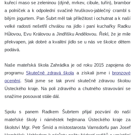
kuřecí maso se zeleninou (dýně, mrkev, cibule, tuřín), brambor
a polníček a k odpolední svačině hruškovo-jablečný crambl s
bílým jogurtem. Pan Šubrt měl tak příležitost i ochutnat a k naší
velké radosti nešetřil chválou na jídlo i paní kuchařky Radku
Hůlovou, Evu Královou a Jindřišku Andělovou. Řekl, že je mile
překvapen, jak dobré a kvalitní jídlo se u nás ve školce dětem
podává.
Naše mateřská škola Zahrádka je od roku 2015 zapojena do
programu
Skutečně zdravá škola
a získali jsme i
bronzové
ocenění
. Stali jsme se tak první skutečně zdravou školou
Ústeckého kraje. Na poli zdravého a chutného stravování se
snažíme posouvat stále dál.
Spolu s panem Radkem Šubrtem přijal pozvání do naší
mateřské školy i náměstek hejtmana Ústeckého kraje za
školství Mgr. Petr Šmíd a místostarosta Varnsdorfu pan Josef