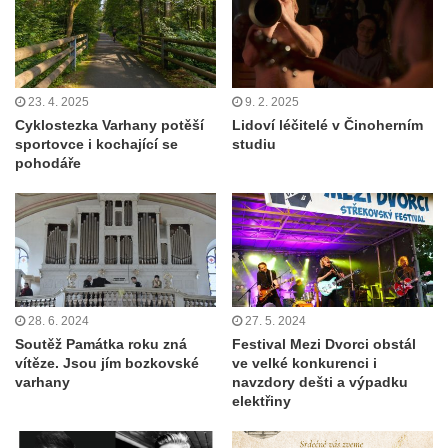
23. 4. 2025
9. 2. 2025
Cyklostezka Varhany potěší
Lidoví léčitelé v Činoherním
sportovce i kochající se
studiu
pohodáře
28. 6. 2024
27. 5. 2024
Soutěž Památka roku zná
Festival Mezi Dvorci obstál
vítěze. Jsou jím bozkovské
ve velké konkurenci i
varhany
navzdory dešti a výpadku
elektřiny