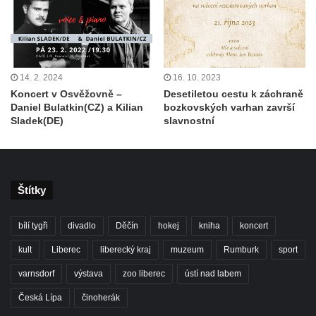
14. 2. 2024
16. 10. 2023
Koncert v Osvěžovně –
Desetiletou cestu k záchraně
Daniel Bulatkin(CZ) a Kilian
bozkovských varhan završí
Sladek(DE)
slavnostní
Štítky
bílí tygři
divadlo
Děčín
hokej
kniha
koncert
kult
Liberec
liberecký kraj
muzeum
Rumburk
sport
varnsdorf
výstava
zoo liberec
ústí nad labem
Česká Lípa
činoherák