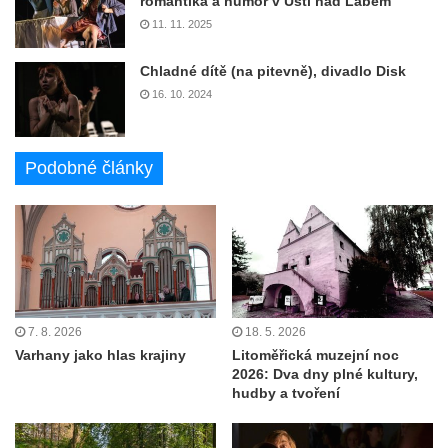
romantika a humor v Ústí nad Labem
11. 11. 2025
Chladné dítě (na pitevně), divadlo Disk
16. 10. 2024
Podobné články
7. 8. 2026
18. 5. 2026
Varhany jako hlas krajiny
Litoměřická muzejní noc
2026: Dva dny plné kultury,
hudby a tvoření