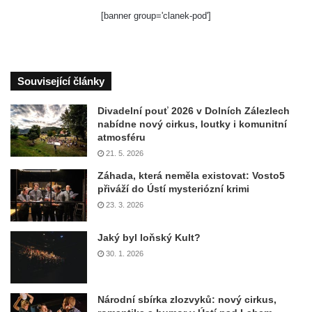
[banner group='clanek-pod']
Související články
Divadelní pouť 2026 v Dolních Zálezlech
nabídne nový cirkus, loutky i komunitní
atmosféru
21. 5. 2026
Záhada, která neměla existovat: Vosto5
přiváží do Ústí mysteriózní krimi
23. 3. 2026
Jaký byl loňský Kult?
30. 1. 2026
Národní sbírka zlozvyků: nový cirkus,