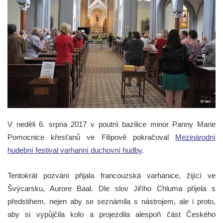
V neděli 6. srpna 2017 v poutní bazilice minor Panny Marie
Pomocnice křesťanů ve Filipově pokračoval
Mezinárodní
hudební festival varhanní duchovní hudby
.
Tentokrát pozvání přijala francouzská varhanice, žijící ve
Švýcarsku, Aurore Baal. Dle slov Jiřího Chluma přijela s
předstihem, nejen aby se seznámila s nástrojem, ale i proto,
aby si vypůjčila kolo a projezdila alespoň část Českého