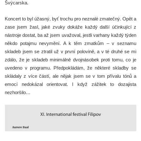
Švýcarska.
Koncert to byl úžasný, byť trochu pro neznalé zmatečný. Opět a
zase jsem žasl, jaké zvuky dokáže každý další účinkující z
nástroje dostat, ba až jsem uvažoval, jestli varhany každý týden
někdo potajmu nevymění. A k těm zmatkům – v seznamu
skladeb jsem se ztratil už v první polovině, a v té druhé se mi
zdálo, že je skladeb minimálně dvojnásobek proti tomu, co je
uvedeno v programu. Předpokládám, že některé skladby se
skládaly z více částí, ale nějak jsem se v tom přívalu tónů a
emocí nedokázal orientovat. I když zážitek to dozajista
nezhoršilo…