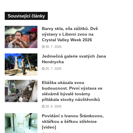
Související články
Barvy skla, síla zážitků. Dvě
výstavy v Liberci zvou na
Crystal Valley Week 2026
30. 7. 2026
Jedinečná galerie svatých Jana
Hendrycha
25. 7. 2026
Eliáška ukázala svou
budoucnost. První výstava ve
slévárně bývalé továrny
přilákala stovky návštěvníků
20. 6. 2026
Povídání s Ivanou Šrámkovou,
sklářkou a šéfkou střelnice
[video]