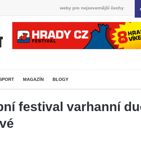
weby pro nejsevernější čechy
SPORT
MAGAZÍN
BLOGY
ní festival varhanní d
rvé