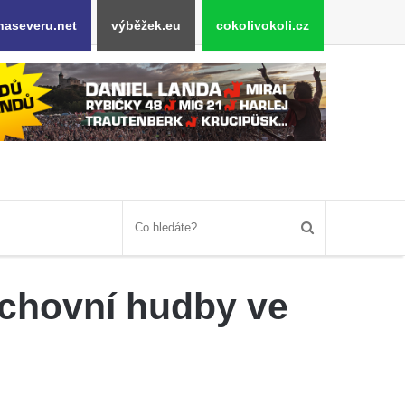
naseveru.net
výběžek.eu
cokolivokoli.cz
uchovní hudby ve