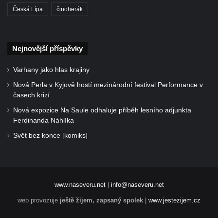
Česká Lípa
činoherák
Nejnovější příspěvky
Varhany jako hlas krajiny
Nová Perla v Kyjově hostí mezinárodní festival Performance v
časech krizí
Nová expozice Na Saule odhaluje příběh lesního adjunkta
Ferdinanda Náhlíka
Svět bez konce [komiks]
www.naseveru.net
|
info@naseveru.net
web provozuje
ještě žijem, zapsaný spolek
|
www.jestezijem.cz