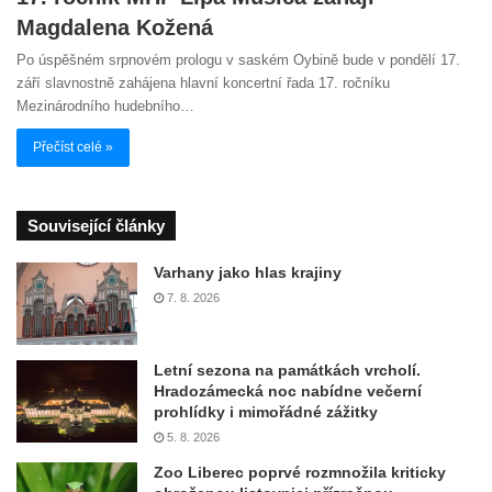
Magdalena Kožená
Po úspěšném srpnovém prologu v saském Oybině bude v pondělí 17.
září slavnostně zahájena hlavní koncertní řada 17. ročníku
Mezinárodního hudebního…
Přečíst celé »
Související články
Varhany jako hlas krajiny
7. 8. 2026
Letní sezona na památkách vrcholí.
Hradozámecká noc nabídne večerní
prohlídky i mimořádné zážitky
5. 8. 2026
Zoo Liberec poprvé rozmnožila kriticky