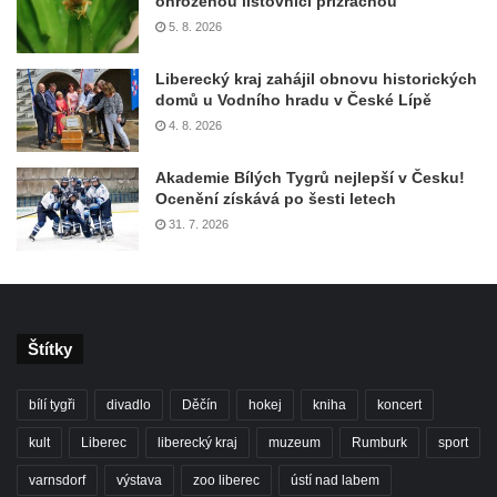
ohroženou listovnici přízračnou
5. 8. 2026
Liberecký kraj zahájil obnovu historických
domů u Vodního hradu v České Lípě
4. 8. 2026
Akademie Bílých Tygrů nejlepší v Česku!
Ocenění získává po šesti letech
31. 7. 2026
Štítky
bílí tygři
divadlo
Děčín
hokej
kniha
koncert
kult
Liberec
liberecký kraj
muzeum
Rumburk
sport
varnsdorf
výstava
zoo liberec
ústí nad labem