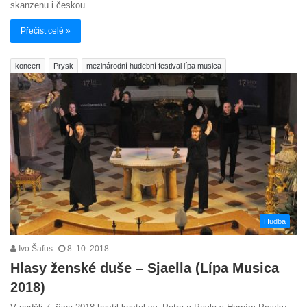
skanzenu i českou…
Přečíst celé »
koncert
Prysk
mezinárodní hudební festival lípa musica
Hudba
Ivo Šafus
8. 10. 2018
Hlasy ženské duše – Sjaella (Lípa Musica
2018)