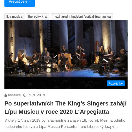
Přečíst celé »
lipa musica
liberecký kraj
mezinárodní hudební festival lípa musica
Pozvánky
redakce
19. 9. 2019
Po superlativních The King’s Singers zahájí
Lípu Musicu v roce 2020 L‘Arpegiatta
V úterý 17. září 2019 byl slavnostně zahájen 18. ročník Mezinárodního
hudebního festivalu Lípa Musica Koncertem pro Liberecký kraj v…