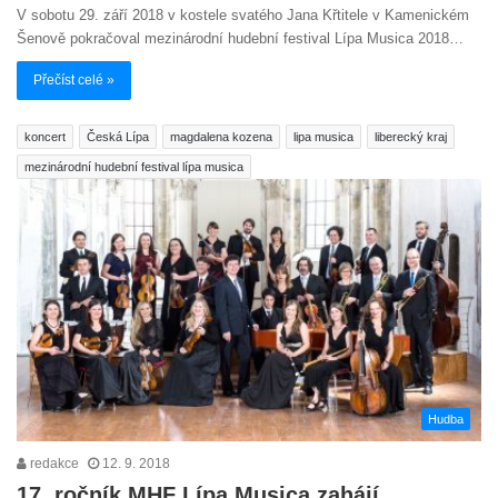
V sobotu 29. září 2018 v kostele svatého Jana Křtitele v Kamenickém
Šenově pokračoval mezinárodní hudební festival Lípa Musica 2018…
Přečíst celé »
koncert
Česká Lípa
magdalena kozena
lipa musica
liberecký kraj
mezinárodní hudební festival lípa musica
Hudba
redakce
12. 9. 2018
17. ročník MHF Lípa Musica zahájí