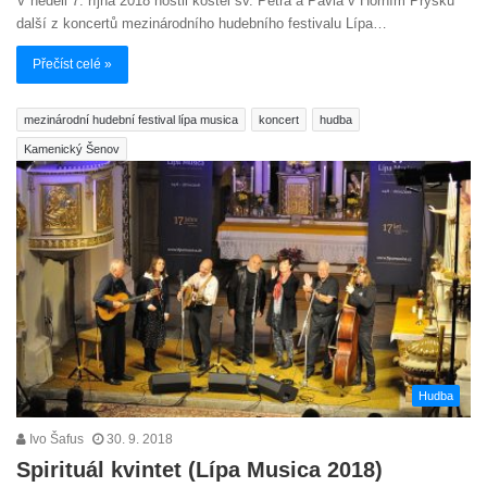
V neděli 7. října 2018 hostil kostel sv. Petra a Pavla v Horním Prysku
další z koncertů mezinárodního hudebního festivalu Lípa…
Přečíst celé »
mezinárodní hudební festival lípa musica
koncert
hudba
Kamenický Šenov
Hudba
Ivo Šafus
30. 9. 2018
Spirituál kvintet (Lípa Musica 2018)