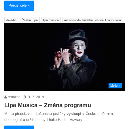
Přečíst celé »
divadlo
Česká Lípa
lipa musica
mezinárodní hudební festival lípa musica
Mejlem
redakce
31. 7. 2019
Lípa Musica – Změna programu
Místo představení Lešanské jesličky vystoupí v České Lípě mim,
choreograf a držitel ceny Thálie Radim Vizváry.