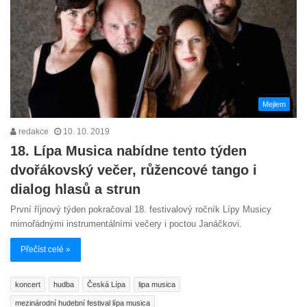
Mejlem
redakce
10. 10. 2019
18. Lípa Musica nabídne tento týden
dvořákovský večer, růžencové tango i
dialog hlasů a strun
První říjnový týden pokračoval 18. festivalový ročník Lípy Musicy
mimořádnými instrumentálními večery i poctou Janáčkovi.
Přečíst celé »
koncert
hudba
Česká Lípa
lipa musica
mezinárodní hudební festival lípa musica