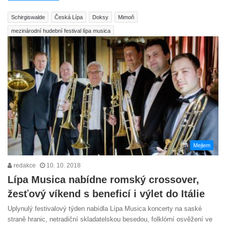
Schirgiswalde
Česká Lípa
Doksy
Mimoň
mezinárodní hudební festival lípa musica
Mejlem
redakce
10. 10. 2018
Lípa Musica nabídne romský crossover,
žesťový víkend s beneficí i výlet do Itálie
Uplynulý festivalový týden nabídla Lípa Musica koncerty na saské
straně hranic, netradiční skladatelskou besedou, folklórní osvěžení ve