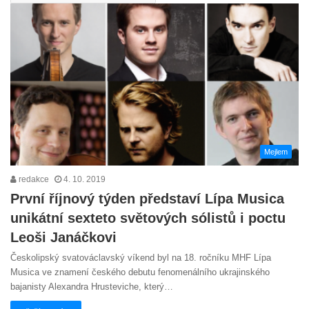
Mejlem
redakce
4. 10. 2019
První říjnový týden představí Lípa Musica
unikátní sexteto světových sólistů i poctu
Leoši Janáčkovi
Českolipský svatováclavský víkend byl na 18. ročníku MHF Lípa
Musica ve znamení českého debutu fenomenálního ukrajinského
bajanisty Alexandra Hrusteviche, který…