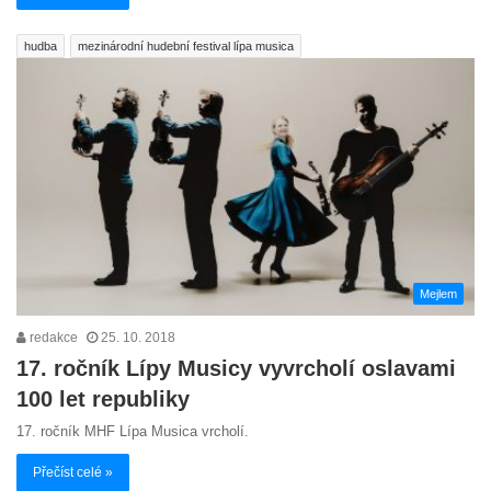
hudba
mezinárodní hudební festival lípa musica
Mejlem
redakce
25. 10. 2018
17. ročník Lípy Musicy vyvrcholí oslavami
100 let republiky
17. ročník MHF Lípa Musica vrcholí.
Přečíst celé »