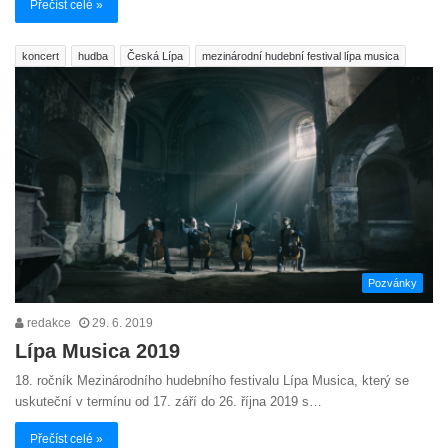
Přečíst celé »
koncert
hudba
Česká Lípa
mezinárodní hudební festival lípa musica
Pozvánky
redakce
29. 6. 2019
Lípa Musica 2019
18. ročník Mezinárodního hudebního festivalu Lípa Musica, který se
uskuteční v termínu od 17. září do 26. října 2019 s…
Přečíst celé »