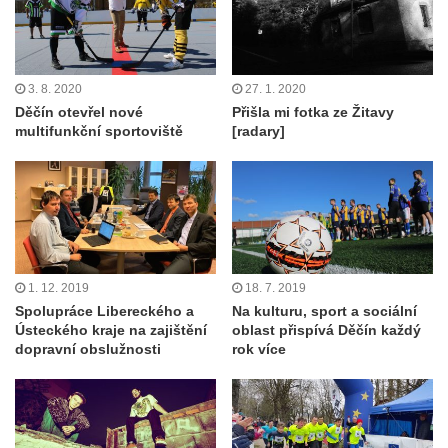
3. 8. 2020
27. 1. 2020
Děčín otevřel nové
Přišla mi fotka ze Žitavy
multifunkční sportoviště
[radary]
1. 12. 2019
18. 7. 2019
Spolupráce Libereckého a
Na kulturu, sport a sociální
Ústeckého kraje na zajištění
oblast přispívá Děčín každý
dopravní obslužnosti
rok více