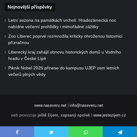
Nejnovější příspěvky
Letní sezona na památkách vrcholí. Hradozámecká noc
nabídne večerní prohlídky i mimořádné zážitky
Zoo Liberec poprvé rozmnožila kriticky ohroženou listovnici
přízračnou
Liberecký kraj zahájil obnovu historických domů u Vodního
hradu v České Lípě
Piknik Nobel 2026 přinese do kampusu UJEP osm letních
večerů plných vědy
www.naseveru.net
|
info@naseveru.net
web provozuje
ještě žijem, zapsaný spolek
|
www.jestezijem.cz