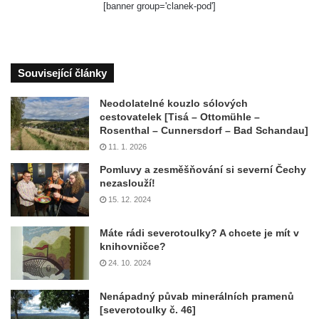
[banner group='clanek-pod']
Související články
Neodolatelné kouzlo sólových
cestovatelek [Tisá – Ottomühle –
Rosenthal – Cunnersdorf – Bad Schandau]
11. 1. 2026
Pomluvy a zesměšňování si severní Čechy
nezaslouží!
15. 12. 2024
Máte rádi severotoulky? A chcete je mít v
knihovničce?
24. 10. 2024
Nenápadný půvab minerálních pramenů
[severotoulky č. 46]