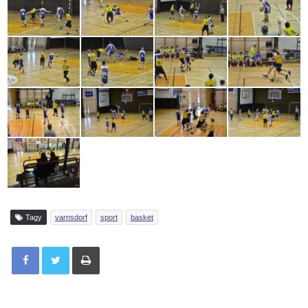
Tagy
varnsdorf
sport
basket
Tisknout