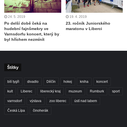
24. 5. 2019
19. 4. 2019
Po delší době čeká na
23. ročník Juniorského
hudební fajnšmekry ve
maratonu v Liberci
Varnsdorfu koncert, který by
byl hříchem nezmínít
Štítky
bílí tygři
divadlo
Děčín
hokej
kniha
koncert
kult
Liberec
liberecký kraj
muzeum
Rumburk
sport
varnsdorf
výstava
zoo liberec
ústí nad labem
Česká Lípa
činoherák