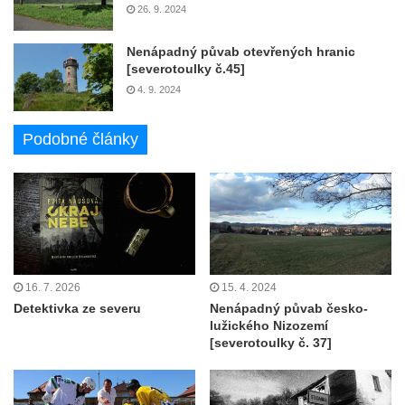
26. 9. 2024
Nenápadný půvab otevřených hranic
[severotoulky č.45]
4. 9. 2024
Podobné články
16. 7. 2026
15. 4. 2024
Detektivka ze severu
Nenápadný půvab česko-
lužického Nizozemí
[severotoulky č. 37]