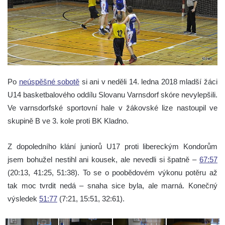
Po
neúspěšné sobotě
si ani v neděli 14. ledna 2018 mladší žáci
U14 basketbalového oddílu Slovanu Varnsdorf skóre nevylepšili.
V
e varnsdorfské sportovní hale v žákovské lize nastoupil ve
skupině B ve 3. kole proti BK Kladno
.
Z dopoledního klání juniorů U17 proti libereckým Kondorům
jsem bohužel nestihl ani kousek, ale nevedli si špatně –
67:57
(20:13, 41:25, 51:38). To se o poobědovém výkonu potěru až
tak moc tvrdit nedá – snaha sice byla, ale marná. Konečný
výsledek
51:77
(7:21, 15:51, 32:61).