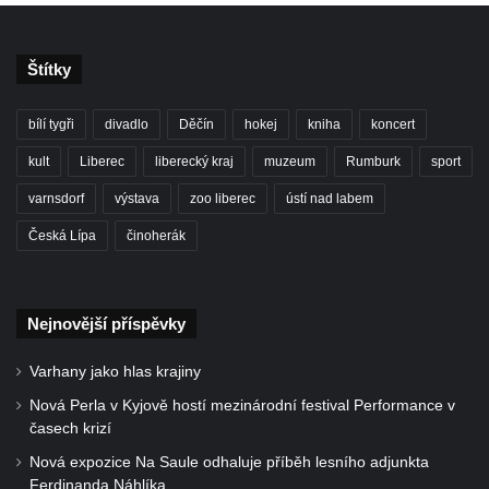
Štítky
bílí tygři
divadlo
Děčín
hokej
kniha
koncert
kult
Liberec
liberecký kraj
muzeum
Rumburk
sport
varnsdorf
výstava
zoo liberec
ústí nad labem
Česká Lípa
činoherák
Nejnovější příspěvky
Varhany jako hlas krajiny
Nová Perla v Kyjově hostí mezinárodní festival Performance v
časech krizí
Nová expozice Na Saule odhaluje příběh lesního adjunkta
Ferdinanda Náhlíka