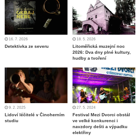
16. 7. 2026
18. 5. 2026
Detektivka ze severu
Litoměřická muzejní noc
2026: Dva dny plné kultury,
hudby a tvoření
9. 2. 2025
27. 5. 2024
Lidoví léčitelé v Činoherním
Festival Mezi Dvorci obstál
studiu
ve velké konkurenci i
navzdory dešti a výpadku
elektřiny