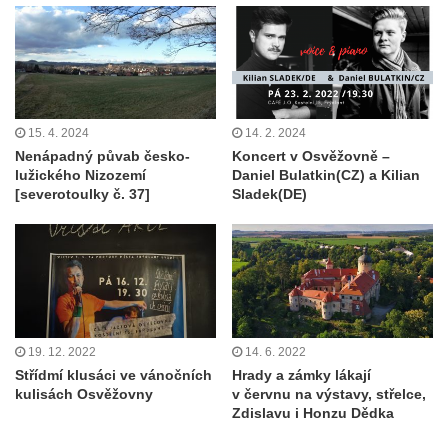
15. 4. 2024
14. 2. 2024
Nenápadný půvab česko-
Koncert v Osvěžovně –
lužického Nizozemí
Daniel Bulatkin(CZ) a Kilian
[severotoulky č. 37]
Sladek(DE)
19. 12. 2022
14. 6. 2022
Střídmí klusáci ve vánočních
Hrady a zámky lákají
kulisách Osvěžovny
v červnu na výstavy, střelce,
Zdislavu i Honzu Dědka