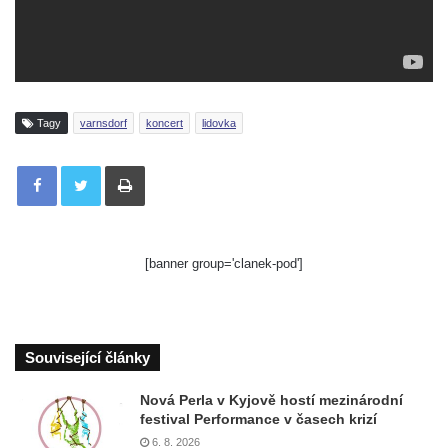
Tagy
varnsdorf
koncert
lidovka
Tisknout
[banner group='clanek-pod']
Související články
Nová Perla v Kyjově hostí mezinárodní
festival Performance v časech krizí
6. 8. 2026