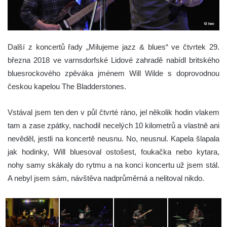
Další z koncertů řady „Milujeme jazz & blues“ ve čtvrtek 29.
března 2018 ve varnsdorfské Lidové zahradě nabídl britského
bluesrockového zpěváka jménem Will Wilde s doprovodnou
českou kapelou The Bladderstones.
Vstával jsem ten den v půl čtvrté ráno, jel několik hodin vlakem
tam a zase zpátky, nachodil necelých 10 kilometrů a vlastně ani
nevěděl, jestli na koncertě neusnu. No, neusnul. Kapela šlapala
jak hodinky, Will bluesoval ostošest, foukačka nebo kytara,
nohy samy skákaly do rytmu a na konci koncertu už jsem stál.
A nebyl jsem sám, návštěva nadprůměrná a nelitoval nikdo.